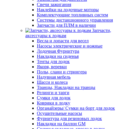
Свечи зажигания
Наклейки на лодочные моторы
Комплектующие топливных систем
Системы дистанционного управления
Запчасти для ПЛМ в наличии
Запчасти,
аксессуары к лодкам
Весла и лопасти для весел
Насосы электрические и ножные
Лодочная Фурнитура
Накладки на сиденья
Тенты для лодок
Якоря, веревки
Полы, слани и стрингера
Надувная мебель
Шасси и колеса
Транцы, Накладки на транцы
Релинги и тарги
Сумки для лодок
Коврики в лодку
Органайзеры/ Сумки на борт для лодок
Осушительные насосы
Фурнитура для резиновых лодок
Накладки на баллон GM
Сиденья складные, кресла в лодку