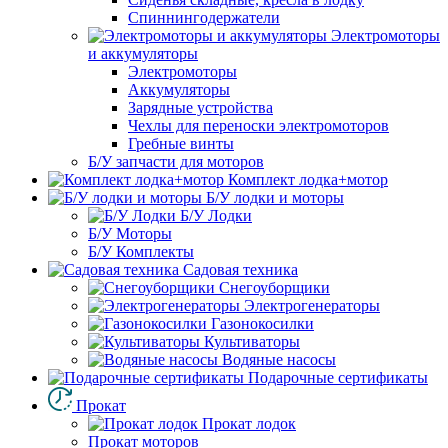
Спиннингодержатели
Электромоторы
и аккумуляторы
Электромоторы
Аккумуляторы
Зарядные устройства
Чехлы для переноски электромоторов
Гребные винты
Б/У запчасти для моторов
Комплект лодка+мотор
Б/У лодки и моторы
Б/У Лодки
Б/У Моторы
Б/У Комплекты
Садовая техника
Снегоуборщики
Электрогенераторы
Газонокосилки
Культиваторы
Водяные насосы
Подарочные сертификаты
Прокат
Прокат лодок
Прокат моторов