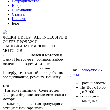
Сотрудничество
Видео
О компании
Отзывы
Новости
Блог
ЛОДКИ-ПИТЕР - ALL INCLUSIVE В
СФЕРЕ ПРОДАЖ И
ОБСЛУЖИВАНИЯ ЛОДОК И
МОТОРОВ
-
сеть магазинов
лодок и моторов в
Санкт-Петербурге - большой выбор
моделей в каждом магазине.
+7 (812) 317-22-93
-
2 сервисных центра
в Санкт-
Email:
hello@lodki-
Петербурге - полный цикл работ по
piter.ru
обслуживанию, ремонту, тюнингу
лодок
и
лодочных моторов
,
прокат
График работы
техники,
trade-in.
Пн-Вс : с 10:00
- Интернет-магазин - более 20 лет
до 21:00
быстро и бережно доставляем лодки и
без обеда и
моторы
по всей России.
выходных
- Только оригинальная продукция с
официальной гарантией
от