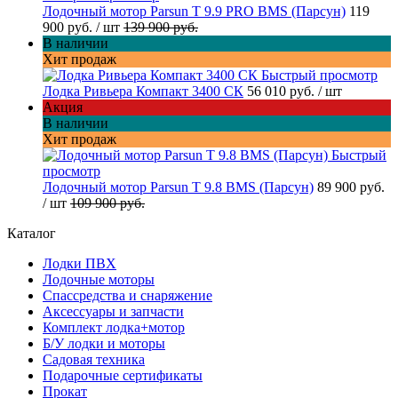
Лодочный мотор Parsun T 9.9 PRO BMS (Парсун)
119
900 руб.
/ шт
139 900 руб.
В наличии
Хит продаж
Быстрый просмотр
Лодка Ривьера Компакт 3400 СК
56 010 руб.
/ шт
Акция
В наличии
Хит продаж
Быстрый
просмотр
Лодочный мотор Parsun T 9.8 BMS (Парсун)
89 900 руб.
/ шт
109 900 руб.
Каталог
Лодки ПВХ
Лодочные моторы
Спассредства и снаряжение
Аксессуары и запчасти
Комплект лодка+мотор
Б/У лодки и моторы
Садовая техника
Подарочные сертификаты
Прокат