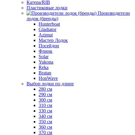
Катера/RIB
Пластиковые лодки
Производители
лодок (бренды)
Hunterboat
Gladiator
Azimut
Мастер Лодок
Посейдон
Флинк
Solar
Yukona
Reka
Bratan
HonWave
Выбор лодки по длине
280 см
290 см
300 см
310 см
330 см
340 см
350 см
360 см
370 см