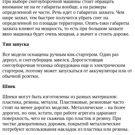
При выборе снегоуборочной машины стоит обращать
внимание не на ее габариты вообще, а на размеры
определенной ее части. Речь идет о габаритах захвата. Чем
шире захват, тем быстрее получится убрать снег на
определенной по площади территории. Опять-таки габариты
захвата влияют на мощность, то есть при большом захвате
явно машинка будет очень мощная, а значит и стоить дороже.
Тип запуска
Все модели оснащены ручным кик-стартером. Один раз
дернул, и снегоуборщик завелся. Дорогостоящая
снегоуборочная техника оборудована еще и электрическим
стартером, поэтому может запускаться от аккумулятора или от
обычной розетки.
Шнек
Шнеки могут быть изготовлены из разных материалов:
пластика, резины, металла. Пластиковые, резиновые часто
стоят на менее дорогих моделях. Металлические – на более
дорогих, но они, кстати, при работе агрегата царапают
поверхность, чего не скажешь про пластик и резину. При
чистке декоративных дорожек, покрытий металлические
потребуют использования накладок из пластика или резины.