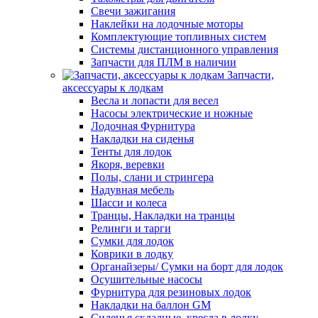
Свечи зажигания
Наклейки на лодочные моторы
Комплектующие топливных систем
Системы дистанционного управления
Запчасти для ПЛМ в наличии
Запчасти,
аксессуары к лодкам
Весла и лопасти для весел
Насосы электрические и ножные
Лодочная Фурнитура
Накладки на сиденья
Тенты для лодок
Якоря, веревки
Полы, слани и стрингера
Надувная мебель
Шасси и колеса
Транцы, Накладки на транцы
Релинги и тарги
Сумки для лодок
Коврики в лодку
Органайзеры/ Сумки на борт для лодок
Осушительные насосы
Фурнитура для резиновых лодок
Накладки на баллон GM
Сиденья складные, кресла в лодку