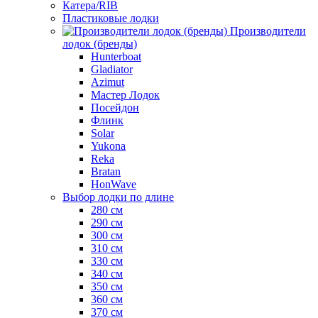
Катера/RIB
Пластиковые лодки
Производители
лодок (бренды)
Hunterboat
Gladiator
Azimut
Мастер Лодок
Посейдон
Флинк
Solar
Yukona
Reka
Bratan
HonWave
Выбор лодки по длине
280 см
290 см
300 см
310 см
330 см
340 см
350 см
360 см
370 см