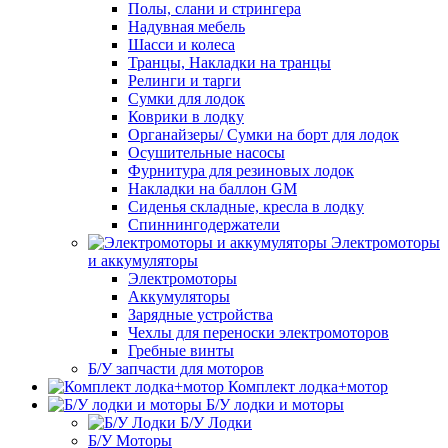
Полы, слани и стрингера
Надувная мебель
Шасси и колеса
Транцы, Накладки на транцы
Релинги и тарги
Сумки для лодок
Коврики в лодку
Органайзеры/ Сумки на борт для лодок
Осушительные насосы
Фурнитура для резиновых лодок
Накладки на баллон GM
Сиденья складные, кресла в лодку
Спиннингодержатели
Электромоторы
и аккумуляторы
Электромоторы
Аккумуляторы
Зарядные устройства
Чехлы для переноски электромоторов
Гребные винты
Б/У запчасти для моторов
Комплект лодка+мотор
Б/У лодки и моторы
Б/У Лодки
Б/У Моторы