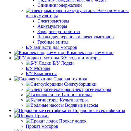
Спиннингодержатели
Электромоторы
и аккумуляторы
Электромоторы
Аккумуляторы
Зарядные устройства
Чехлы для переноски электромоторов
Гребные винты
Б/У запчасти для моторов
Комплект лодка+мотор
Б/У лодки и моторы
Б/У Лодки
Б/У Моторы
Б/У Комплекты
Садовая техника
Снегоуборщики
Электрогенераторы
Газонокосилки
Культиваторы
Водяные насосы
Подарочные сертификаты
Прокат
Прокат лодок
Прокат моторов