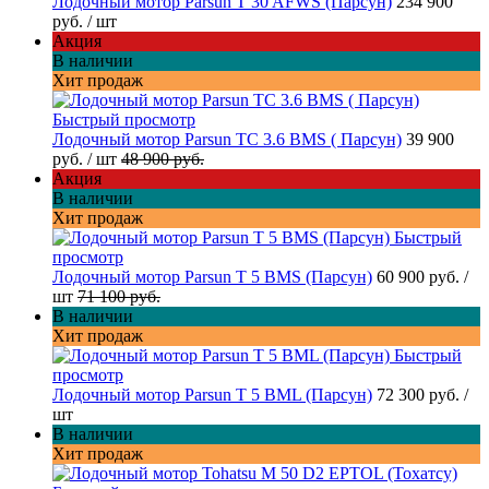
Лодочный мотор Parsun T 30 AFWS (Парсун)
234 900
руб.
/ шт
Акция
В наличии
Хит продаж
Быстрый просмотр
Лодочный мотор Parsun TC 3.6 BMS ( Парсун)
39 900
руб.
/ шт
48 900 руб.
Акция
В наличии
Хит продаж
Быстрый
просмотр
Лодочный мотор Parsun T 5 BMS (Парсун)
60 900 руб.
/
шт
71 100 руб.
В наличии
Хит продаж
Быстрый
просмотр
Лодочный мотор Parsun T 5 BML (Парсун)
72 300 руб.
/
шт
В наличии
Хит продаж