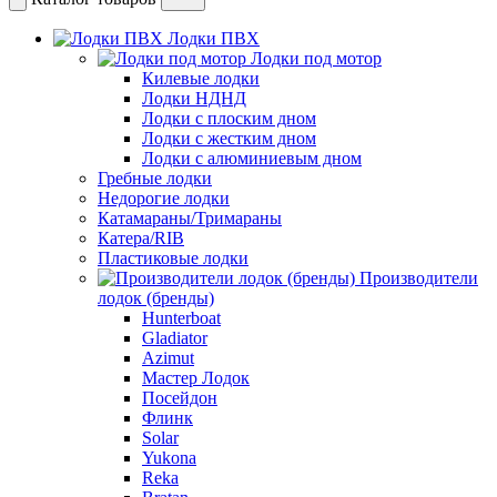
Лодки ПВХ
Лодки под мотор
Килевые лодки
Лодки НДНД
Лодки с плоским дном
Лодки с жестким дном
Лодки с алюминиевым дном
Гребные лодки
Недорогие лодки
Катамараны/Тримараны
Катера/RIB
Пластиковые лодки
Производители
лодок (бренды)
Hunterboat
Gladiator
Azimut
Мастер Лодок
Посейдон
Флинк
Solar
Yukona
Reka