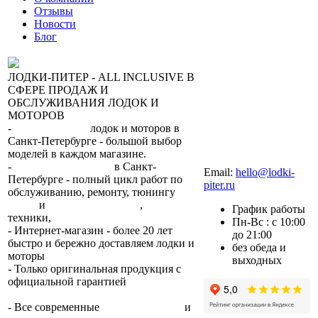
Отзывы
Новости
Блог
ЛОДКИ-ПИТЕР - ALL INCLUSIVE В
СФЕРЕ ПРОДАЖ И
ОБСЛУЖИВАНИЯ ЛОДОК И
МОТОРОВ
-
сеть магазинов
лодок и моторов в
Санкт-Петербурге - большой выбор
моделей в каждом магазине.
+7 (812) 317-22-93
-
2 сервисных центра
в Санкт-
Email:
hello@lodki-
Петербурге - полный цикл работ по
piter.ru
обслуживанию, ремонту, тюнингу
лодок
и
лодочных моторов
,
прокат
График работы
техники,
trade-in.
Пн-Вс : с 10:00
- Интернет-магазин - более 20 лет
до 21:00
быстро и бережно доставляем лодки и
без обеда и
моторы
по всей России.
выходных
- Только оригинальная продукция с
официальной гарантией
от
производителя.
- Все современные
способы оплаты
и