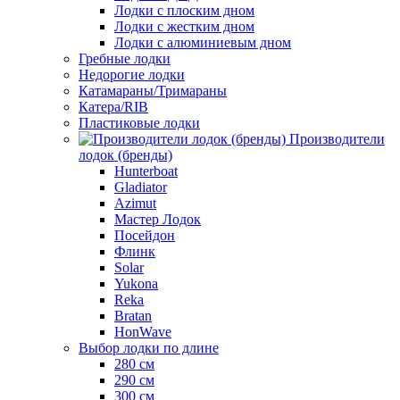
Лодки с плоским дном
Лодки с жестким дном
Лодки с алюминиевым дном
Гребные лодки
Недорогие лодки
Катамараны/Тримараны
Катера/RIB
Пластиковые лодки
Производители
лодок (бренды)
Hunterboat
Gladiator
Azimut
Мастер Лодок
Посейдон
Флинк
Solar
Yukona
Reka
Bratan
HonWave
Выбор лодки по длине
280 см
290 см
300 см