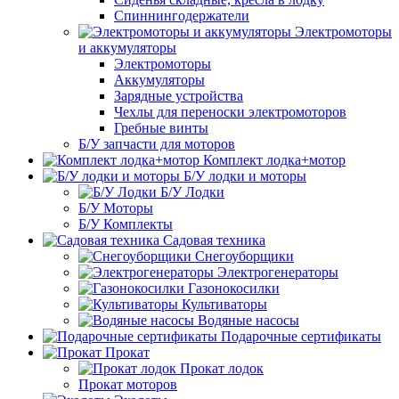
Спиннингодержатели
Электромоторы
и аккумуляторы
Электромоторы
Аккумуляторы
Зарядные устройства
Чехлы для переноски электромоторов
Гребные винты
Б/У запчасти для моторов
Комплект лодка+мотор
Б/У лодки и моторы
Б/У Лодки
Б/У Моторы
Б/У Комплекты
Садовая техника
Снегоуборщики
Электрогенераторы
Газонокосилки
Культиваторы
Водяные насосы
Подарочные сертификаты
Прокат
Прокат лодок
Прокат моторов