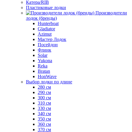
Катера/RIB
Пластиковые лодки
Производители
лодок (бренды)
Hunterboat
Gladiator
Azimut
Мастер Лодок
Посейдон
Флинк
Solar
Yukona
Reka
Bratan
HonWave
Выбор лодки по длине
280 см
290 см
300 см
310 см
330 см
340 см
350 см
360 см
370 см