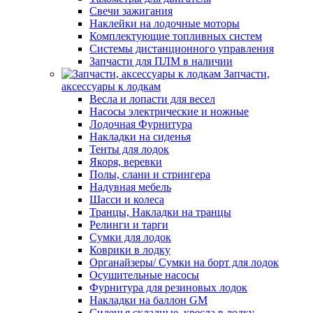
Свечи зажигания
Наклейки на лодочные моторы
Комплектующие топливных систем
Системы дистанционного управления
Запчасти для ПЛМ в наличии
Запчасти,
аксессуары к лодкам
Весла и лопасти для весел
Насосы электрические и ножные
Лодочная Фурнитура
Накладки на сиденья
Тенты для лодок
Якоря, веревки
Полы, слани и стрингера
Надувная мебель
Шасси и колеса
Транцы, Накладки на транцы
Релинги и тарги
Сумки для лодок
Коврики в лодку
Органайзеры/ Сумки на борт для лодок
Осушительные насосы
Фурнитура для резиновых лодок
Накладки на баллон GM
Сиденья складные, кресла в лодку