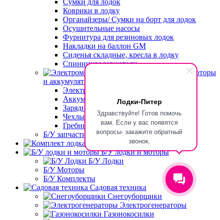
Сумки для лодок
Коврики в лодку
Органайзеры/ Сумки на борт для лодок
Осушительные насосы
Фурнитура для резиновых лодок
Накладки на баллон GM
Сиденья складные, кресла в лодку
Спиннингодержатели
Электромоторы
и аккумуляторы
Электромоторы
Аккумуляторы
Лодки-Питер
Зарядные устройства
Здравствуйте! Готов помочь
Чехлы для переноски электромоторов
вам. Если у вас появятся
Гребные винты
вопросы- закажите обратный
Б/У запчасти для моторов
звонок.
Комплект лодка+мотор
Б/У лодки и моторы
Б/У Лодки
Б/У Моторы
Б/У Комплекты
Садовая техника
Снегоуборщики
Электрогенераторы
Газонокосилки