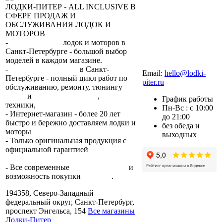
ЛОДКИ-ПИТЕР - ALL INCLUSIVE В
СФЕРЕ ПРОДАЖ И
ОБСЛУЖИВАНИЯ ЛОДОК И
МОТОРОВ
-
сеть магазинов
лодок и моторов в
Санкт-Петербурге - большой выбор
моделей в каждом магазине.
+7 (812) 317-22-93
-
2 сервисных центра
в Санкт-
Email:
hello@lodki-
Петербурге - полный цикл работ по
piter.ru
обслуживанию, ремонту, тюнингу
лодок
и
лодочных моторов
,
прокат
График работы
техники,
trade-in.
Пн-Вс : с 10:00
- Интернет-магазин - более 20 лет
до 21:00
быстро и бережно доставляем лодки и
без обеда и
моторы
по всей России.
выходных
- Только оригинальная продукция с
официальной гарантией
от
производителя.
- Все современные
способы оплаты
и
возможность покупки
в кредит
.
194358, Северо-Западный
федеральный округ, Санкт-Петербург,
проспект Энгельса, 154
Все магазины
Лодки-Питер