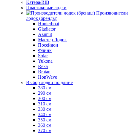
Катера/RIB
Пластиковые лодки
Производители
лодок (бренды)
Hunterboat
Gladiator
Azimut
Мастер Лодок
Посейдон
Флинк
Solar
Yukona
Reka
Bratan
HonWave
Выбор лодки по длине
280 см
290 см
300 см
310 см
330 см
340 см
350 см
360 см
370 см