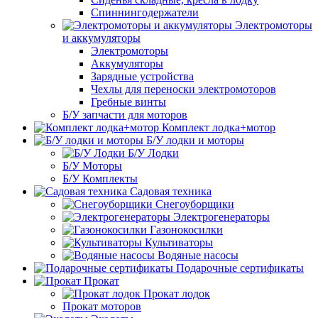
Спиннингодержатели
Электромоторы
и аккумуляторы
Электромоторы
Аккумуляторы
Зарядные устройства
Чехлы для переноски электромоторов
Гребные винты
Б/У запчасти для моторов
Комплект лодка+мотор
Б/У лодки и моторы
Б/У Лодки
Б/У Моторы
Б/У Комплекты
Садовая техника
Снегоуборщики
Электрогенераторы
Газонокосилки
Культиваторы
Водяные насосы
Подарочные сертификаты
Прокат
Прокат лодок
Прокат моторов