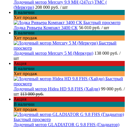
Лодочный мотор Mercury 9.9 МН (247cc) TMC (
(Меркури)
208 000 руб.
/ шт
В наличии
Хит продаж
Быстрый просмотр
Лодка Ривьера Компакт 3400 СК
56 010 руб.
/ шт
В наличии
Хит продаж
Быстрый
просмотр
Лодочный мотор Mercury 5 M (Меркури)
138 000 руб.
/
шт
Акция
В наличии
Хит продаж
Быстрый
просмотр
Лодочный мотор Hidea HD 9.8 FHS (Хайди)
99 000 руб.
/
шт
113 000 руб.
Акция
В наличии
Хит продаж
Быстрый просмотр
Лодочный мотор GLADIATOR G 9.8 FHS (Гладиатор)