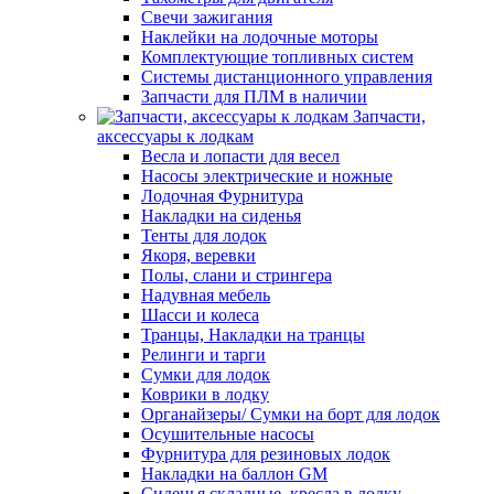
Свечи зажигания
Наклейки на лодочные моторы
Комплектующие топливных систем
Системы дистанционного управления
Запчасти для ПЛМ в наличии
Запчасти,
аксессуары к лодкам
Весла и лопасти для весел
Насосы электрические и ножные
Лодочная Фурнитура
Накладки на сиденья
Тенты для лодок
Якоря, веревки
Полы, слани и стрингера
Надувная мебель
Шасси и колеса
Транцы, Накладки на транцы
Релинги и тарги
Сумки для лодок
Коврики в лодку
Органайзеры/ Сумки на борт для лодок
Осушительные насосы
Фурнитура для резиновых лодок
Накладки на баллон GM
Сиденья складные, кресла в лодку