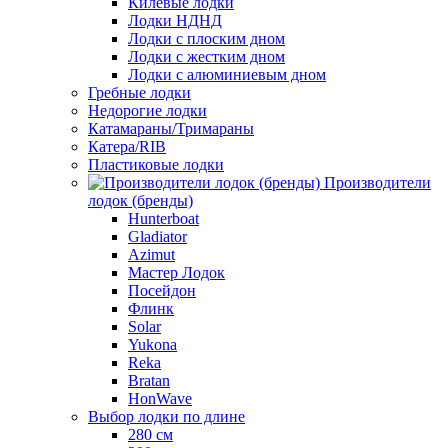
Килевые лодки
Лодки НДНД
Лодки с плоским дном
Лодки с жестким дном
Лодки с алюминиевым дном
Гребные лодки
Недорогие лодки
Катамараны/Тримараны
Катера/RIB
Пластиковые лодки
Производители
лодок (бренды)
Hunterboat
Gladiator
Azimut
Мастер Лодок
Посейдон
Флинк
Solar
Yukona
Reka
Bratan
HonWave
Выбор лодки по длине
280 см