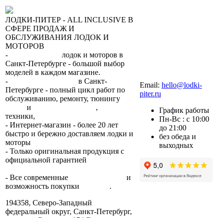
ЛОДКИ-ПИТЕР - ALL INCLUSIVE В
СФЕРЕ ПРОДАЖ И
ОБСЛУЖИВАНИЯ ЛОДОК И
МОТОРОВ
-
сеть магазинов
лодок и моторов в
Санкт-Петербурге - большой выбор
моделей в каждом магазине.
+7 (812) 317-22-93
-
2 сервисных центра
в Санкт-
Email:
hello@lodki-
Петербурге - полный цикл работ по
piter.ru
обслуживанию, ремонту, тюнингу
лодок
и
лодочных моторов
,
прокат
График работы
техники,
trade-in.
Пн-Вс : с 10:00
- Интернет-магазин - более 20 лет
до 21:00
быстро и бережно доставляем лодки и
без обеда и
моторы
по всей России.
выходных
- Только оригинальная продукция с
официальной гарантией
от
производителя.
- Все современные
способы оплаты
и
возможность покупки
в кредит
.
194358, Северо-Западный
федеральный округ, Санкт-Петербург,