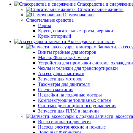
Спассредства и снаряжени
Спасательные жилеты
Гермоупаковки
Спасательные средства
Горны
Круги, спасательные тросы, черпаки
Крюк отпорный
Аксессуары и запчасти
Запчасти, аксесс
Винты гребные для моторов
Масло, Фильтры, Смазки
Устройства для промывки системы охлаждени
Чехлы и тележки для транспортировки
Аксессуары к моторам
Запчасти для моторов
Тахометры для двигателя
Свечи зажигания
Наклейки на лодочные моторы
Комплектующие топливных систем
Системы дистанционного управления
Запчасти для ПЛМ в наличии
Запчасти, аксессу
Весла и лопасти для весел
Насосы электрические и ножные
Лодочная Фурнитура