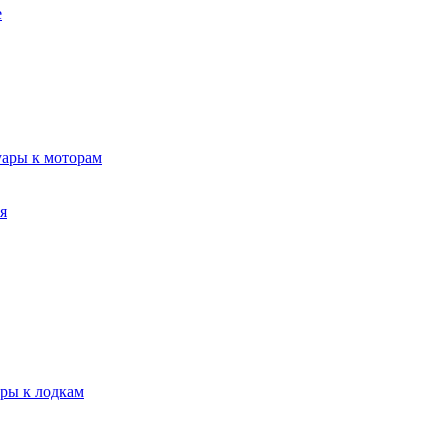
е
уары к моторам
я
ары к лодкам