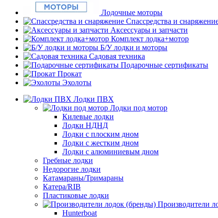
Лодочные моторы
Спассредства и снаряжени
Аксессуары и запчасти
Комплект лодка+мотор
Б/У лодки и моторы
Садовая техника
Подарочные сертификаты
Прокат
Эхолоты
Лодки ПВХ
Лодки под мотор
Килевые лодки
Лодки НДНД
Лодки с плоским дном
Лодки с жестким дном
Лодки с алюминиевым дном
Гребные лодки
Недорогие лодки
Катамараны/Тримараны
Катера/RIB
Пластиковые лодки
Производители ло
Hunterboat