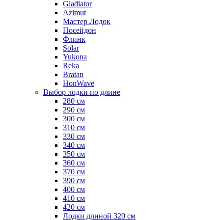
Gladiator
Azimut
Мастер Лодок
Посейдон
Флинк
Solar
Yukona
Reka
Bratan
HonWave
Выбор лодки по длине
280 см
290 см
300 см
310 см
330 см
340 см
350 см
360 см
370 см
390 см
400 см
410 см
420 см
Лодки длиной 320 см