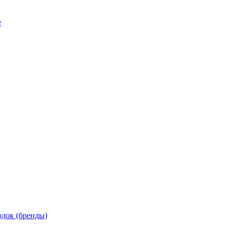
е
док (бренды)