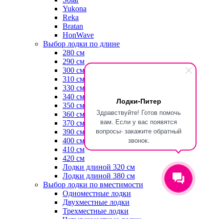
Yukona
Reka
Bratan
HonWave
Выбор лодки по длине
280 см
290 см
300 см
310 см
330 см
340 см
Лодки-Питер
350 см
Здравствуйте! Готов помочь
360 см
вам. Если у вас появятся
370 см
вопросы- закажите обратный
390 см
звонок.
400 см
410 см
420 см
Лодки длиной 320 см
Лодки длиной 380 см
Выбор лодки по вместимости
Одноместные лодки
Двухместные лодки
Трехместные лодки