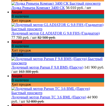
Быстрый просмотр
Лодка Ривьера Компакт 3400 СК
56 010 руб.
/ шт
Акция
В наличии
Хит продаж
Быстрый просмотр
Лодочный мотор GLADIATOR G 9.8 FHS (Гладиатор)
77 700 руб.
/ шт
82 500 руб.
Акция
В наличии
Хит продаж
2-3 дня
Быстрый
просмотр
Лодочный мотор Parsun F 9.8 BMS (Парсун)
141 900 руб.
/ шт
163 300 руб.
Акция
В наличии
Хит продаж
Быстрый просмотр
Лодочный мотор Parsun TC 3.6 BML (Парсун)
44 900
руб.
/ шт
52 800 руб.
Акция