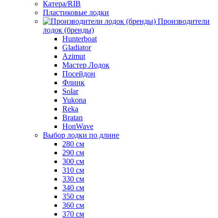
Катера/RIB
Пластиковые лодки
Производители
лодок (бренды)
Hunterboat
Gladiator
Azimut
Мастер Лодок
Посейдон
Флинк
Solar
Yukona
Reka
Bratan
HonWave
Выбор лодки по длине
280 см
290 см
300 см
310 см
330 см
340 см
350 см
360 см
370 см