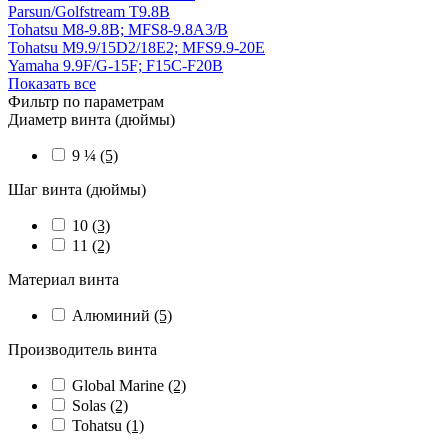
Parsun/Golfstream T9.8B
Tohatsu M8-9.8B; MFS8-9.8A3/B
Tohatsu M9.9/15D2/18E2; MFS9.9-20E
Yamaha 9.9F/G-15F; F15C-F20B
Показать все
Фильтр по параметрам
Диаметр винта (дюймы)
9 ¼
(5)
Шаг винта (дюймы)
10
(3)
11
(2)
Материал винта
Алюминий
(5)
Производитель винта
Global Marine
(2)
Solas
(2)
Tohatsu
(1)