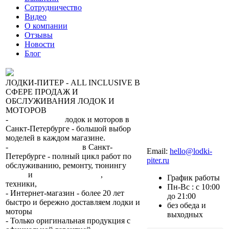
Сотрудничество
Видео
О компании
Отзывы
Новости
Блог
ЛОДКИ-ПИТЕР - ALL INCLUSIVE В
СФЕРЕ ПРОДАЖ И
ОБСЛУЖИВАНИЯ ЛОДОК И
МОТОРОВ
-
сеть магазинов
лодок и моторов в
Санкт-Петербурге - большой выбор
моделей в каждом магазине.
+7 (812) 317-22-93
-
2 сервисных центра
в Санкт-
Email:
hello@lodki-
Петербурге - полный цикл работ по
piter.ru
обслуживанию, ремонту, тюнингу
лодок
и
лодочных моторов
,
прокат
График работы
техники,
trade-in.
Пн-Вс : с 10:00
- Интернет-магазин - более 20 лет
до 21:00
быстро и бережно доставляем лодки и
без обеда и
моторы
по всей России.
выходных
- Только оригинальная продукция с