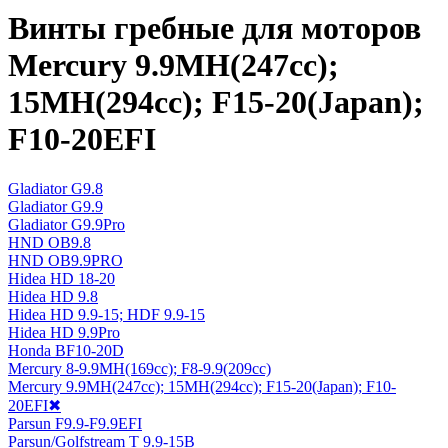
Винты гребные для моторов
Mercury 9.9MH(247cc);
15MH(294cc); F15-20(Japan);
F10-20EFI
Gladiator G9.8
Gladiator G9.9
Gladiator G9.9Pro
HND OB9.8
HND OB9.9PRO
Hidea HD 18-20
Hidea HD 9.8
Hidea HD 9.9-15; HDF 9.9-15
Hidea HD 9.9Pro
Honda BF10-20D
Mercury 8-9.9MH(169cc); F8-9.9(209cc)
Mercury 9.9MH(247cc); 15MH(294cc); F15-20(Japan); F10-
20EFI
✖
Parsun F9.9-F9.9EFI
Parsun/Golfstream T 9.9-15B