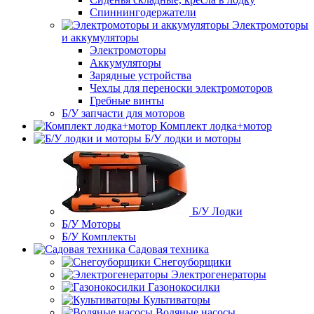
Спиннингодержатели
Электромоторы
и аккумуляторы
Электромоторы
Аккумуляторы
Зарядные устройства
Чехлы для переноски электромоторов
Гребные винты
Б/У запчасти для моторов
Комплект лодка+мотор
Б/У лодки и моторы
Б/У Лодки
Б/У Моторы
Б/У Комплекты
Садовая техника
Снегоуборщики
Электрогенераторы
Газонокосилки
Культиваторы
Водяные насосы