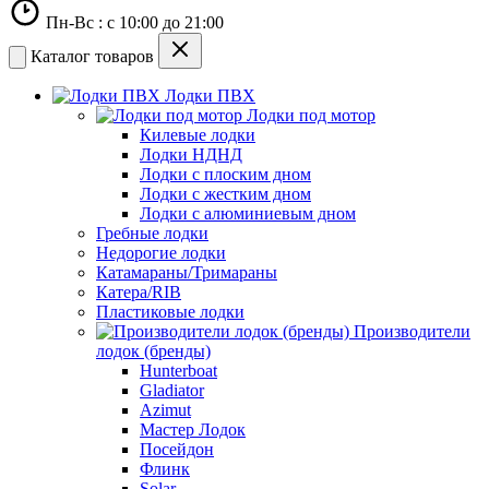
Пн-Вс : с 10:00 до 21:00
Каталог товаров
Лодки ПВХ
Лодки под мотор
Килевые лодки
Лодки НДНД
Лодки с плоским дном
Лодки с жестким дном
Лодки с алюминиевым дном
Гребные лодки
Недорогие лодки
Катамараны/Тримараны
Катера/RIB
Пластиковые лодки
Производители
лодок (бренды)
Hunterboat
Gladiator
Azimut
Мастер Лодок
Посейдон
Флинк
Solar