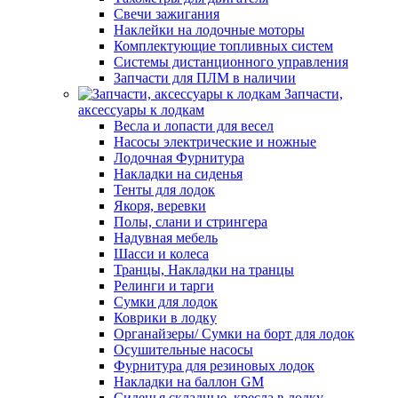
Свечи зажигания
Наклейки на лодочные моторы
Комплектующие топливных систем
Системы дистанционного управления
Запчасти для ПЛМ в наличии
Запчасти,
аксессуары к лодкам
Весла и лопасти для весел
Насосы электрические и ножные
Лодочная Фурнитура
Накладки на сиденья
Тенты для лодок
Якоря, веревки
Полы, слани и стрингера
Надувная мебель
Шасси и колеса
Транцы, Накладки на транцы
Релинги и тарги
Сумки для лодок
Коврики в лодку
Органайзеры/ Сумки на борт для лодок
Осушительные насосы
Фурнитура для резиновых лодок
Накладки на баллон GM
Сиденья складные, кресла в лодку