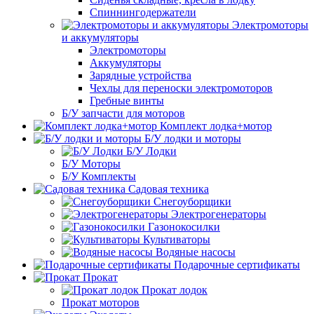
Спиннингодержатели
Электромоторы
и аккумуляторы
Электромоторы
Аккумуляторы
Зарядные устройства
Чехлы для переноски электромоторов
Гребные винты
Б/У запчасти для моторов
Комплект лодка+мотор
Б/У лодки и моторы
Б/У Лодки
Б/У Моторы
Б/У Комплекты
Садовая техника
Снегоуборщики
Электрогенераторы
Газонокосилки
Культиваторы
Водяные насосы
Подарочные сертификаты
Прокат
Прокат лодок
Прокат моторов