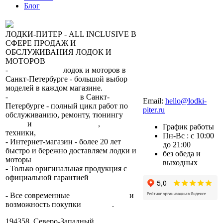
Блог
ЛОДКИ-ПИТЕР - ALL INCLUSIVE В
СФЕРЕ ПРОДАЖ И
ОБСЛУЖИВАНИЯ ЛОДОК И
МОТОРОВ
-
сеть магазинов
лодок и моторов в
Санкт-Петербурге - большой выбор
моделей в каждом магазине.
+7 (812) 317-22-93
-
2 сервисных центра
в Санкт-
Email:
hello@lodki-
Петербурге - полный цикл работ по
piter.ru
обслуживанию, ремонту, тюнингу
лодок
и
лодочных моторов
,
прокат
График работы
техники,
trade-in.
Пн-Вс : с 10:00
- Интернет-магазин - более 20 лет
до 21:00
быстро и бережно доставляем лодки и
без обеда и
моторы
по всей России.
выходных
- Только оригинальная продукция с
официальной гарантией
от
производителя.
- Все современные
способы оплаты
и
возможность покупки
в кредит
.
194358, Северо-Западный