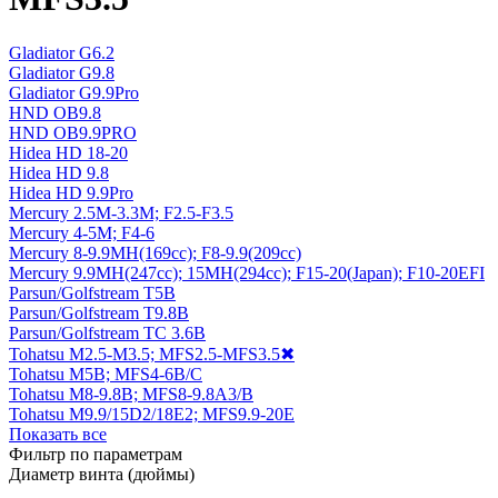
Gladiator G6.2
Gladiator G9.8
Gladiator G9.9Pro
HND OB9.8
HND OB9.9PRO
Hidea HD 18-20
Hidea HD 9.8
Hidea HD 9.9Pro
Mercury 2.5M-3.3M; F2.5-F3.5
Mercury 4-5M; F4-6
Mercury 8-9.9MH(169cc); F8-9.9(209cc)
Mercury 9.9MH(247cc); 15MH(294cc); F15-20(Japan); F10-20EFI
Parsun/Golfstream T5B
Parsun/Golfstream T9.8B
Parsun/Golfstream TC 3.6B
Tohatsu M2.5-M3.5; MFS2.5-MFS3.5
✖
Tohatsu M5В; MFS4-6B/C
Tohatsu M8-9.8B; MFS8-9.8A3/B
Tohatsu M9.9/15D2/18E2; MFS9.9-20E
Показать все
Фильтр по параметрам
Диаметр винта (дюймы)