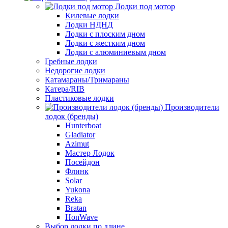
Лодки под мотор
Килевые лодки
Лодки НДНД
Лодки с плоским дном
Лодки с жестким дном
Лодки с алюминиевым дном
Гребные лодки
Недорогие лодки
Катамараны/Тримараны
Катера/RIB
Пластиковые лодки
Производители
лодок (бренды)
Hunterboat
Gladiator
Azimut
Мастер Лодок
Посейдон
Флинк
Solar
Yukona
Reka
Bratan
HonWave
Выбор лодки по длине