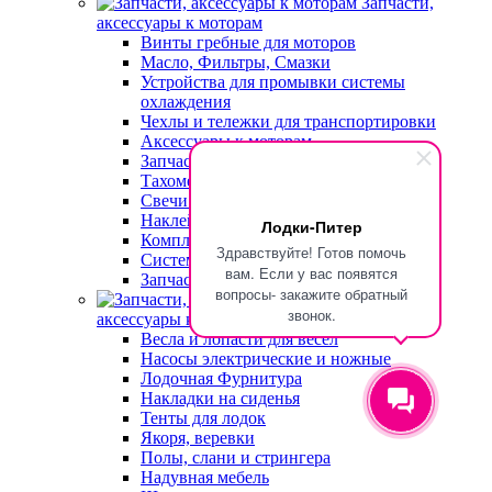
Запчасти,
аксессуары к моторам
Винты гребные для моторов
Масло, Фильтры, Смазки
Устройства для промывки системы
охлаждения
Чехлы и тележки для транспортировки
Аксессуары к моторам
Запчасти для моторов
Тахометры для двигателя
Свечи зажигания
Наклейки на лодочные моторы
Лодки-Питер
Комплектующие топливных систем
Здравствуйте! Готов помочь
Системы дистанционного управления
вам. Если у вас появятся
Запчасти для ПЛМ в наличии
вопросы- закажите обратный
Запчасти,
звонок.
аксессуары к лодкам
Весла и лопасти для весел
Насосы электрические и ножные
Лодочная Фурнитура
Накладки на сиденья
Тенты для лодок
Якоря, веревки
Полы, слани и стрингера
Надувная мебель