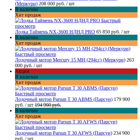
(Меркури)
208 000 руб.
/ шт
В наличии
Хит продаж
Быстрый
просмотр
Лодка Таймень NX-3600 НДНД PRO
65 850 руб.
/ шт
В наличии
Хит продаж
Быстрый просмотр
Лодочный мотор Mercury 15 MH (294cc) (Меркури)
263
000 руб.
/ шт
Акция
В наличии
Хит продаж
Быстрый просмотр
Лодочный мотор Parsun T 30 ABMS (Парсун)
179 900
руб.
/ шт
194 900 руб.
В наличии
Хит продаж
Быстрый просмотр
Лодочный мотор Parsun T 30 AFWS (Парсун)
234 900
руб.
/ шт