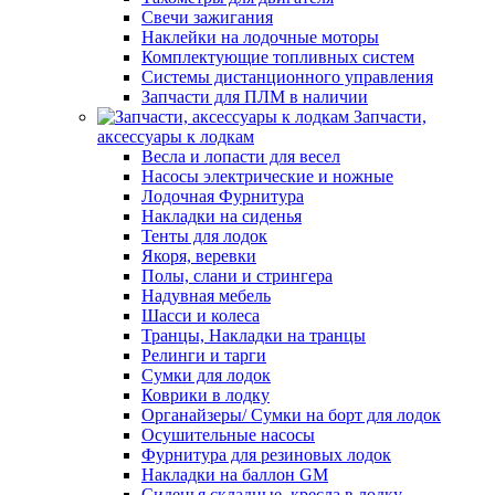
Свечи зажигания
Наклейки на лодочные моторы
Комплектующие топливных систем
Системы дистанционного управления
Запчасти для ПЛМ в наличии
Запчасти,
аксессуары к лодкам
Весла и лопасти для весел
Насосы электрические и ножные
Лодочная Фурнитура
Накладки на сиденья
Тенты для лодок
Якоря, веревки
Полы, слани и стрингера
Надувная мебель
Шасси и колеса
Транцы, Накладки на транцы
Релинги и тарги
Сумки для лодок
Коврики в лодку
Органайзеры/ Сумки на борт для лодок
Осушительные насосы
Фурнитура для резиновых лодок
Накладки на баллон GM
Сиденья складные, кресла в лодку