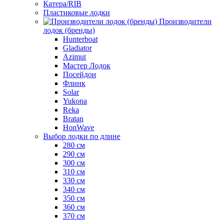
Катера/RIB
Пластиковые лодки
Производители
лодок (бренды)
Hunterboat
Gladiator
Azimut
Мастер Лодок
Посейдон
Флинк
Solar
Yukona
Reka
Bratan
HonWave
Выбор лодки по длине
280 см
290 см
300 см
310 см
330 см
340 см
350 см
360 см
370 см