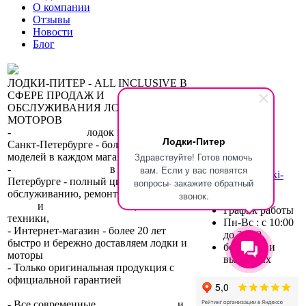
О компании
Отзывы
Новости
Блог
ЛОДКИ-ПИТЕР - ALL INCLUSIVE В
СФЕРЕ ПРОДАЖ И
ОБСЛУЖИВАНИЯ ЛОДОК И
МОТОРОВ
-
сеть магазинов
лодок и моторов в
Лодки-Питер
Санкт-Петербурге - большой выбор
Здравствуйте! Готов помочь
моделей в каждом магазине.
+7 (812) 317-22-93
-
2 сервисных центра
в Санкт-
вам. Если у вас появятся
Email:
hello@lodki-
Петербурге - полный цикл работ по
вопросы- закажите обратный
piter.ru
обслуживанию, ремонту, тюнингу
звонок.
лодок
и
лодочных моторов
,
прокат
График работы
техники,
trade-in.
Пн-Вс : с 10:00
- Интернет-магазин - более 20 лет
до 21:00
быстро и бережно доставляем лодки и
без обеда и
моторы
по всей России.
выходных
- Только оригинальная продукция с
официальной гарантией
от
производителя.
- Все современные
способы оплаты
и