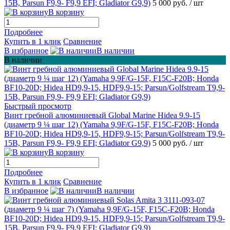
15B, Parsun F9,9- F9,9 EFI; Gladiator G9,9)
5 000 руб.
/ шт
В корзину
Подробнее
Купить в 1 клик
Сравнение
В избранное
В наличии
В наличии
Быстрый просмотр
Винт гребной алюминиевый Global Marine Hidea 9.9-15
(диаметр 9 ¼ шаг 12) (Yamaha 9,9F/G-15F, F15C-F20B; Honda
BF10-20D; Hidea HD9,9-15, HDF9,9-15; Parsun/Golfstream T9,9-
15B, Parsun F9,9- F9,9 EFI; Gladiator G9,9)
5 000 руб.
/ шт
В корзину
Подробнее
Купить в 1 клик
Сравнение
В избранное
В наличии