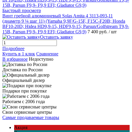
Быстрый просмотр
Винт гребной алюминиевый Solas Amita 4 3113-093-11
(диаметр 9 ¼ шаг 11) (Yamaha 9,9F/G-15F, F15C-F20B; Honda
BF10-20D; Hidea HD9,9-15, HDF9,9-15; Parsun/Golfstream T9,9-
15B, Parsun F9,9- F9,9 EFI; Gladiator G9,9)
7 400 руб.
/ шт
Оставить заявку
Подробнее
Купить в 1 клик
Сравнение
В избранное
Недоступно
Доставка по России
Официальный дилер
Подарки при покупке
Работаем с 2006 года
Свои сервисные центры
Самые продаваемые товары
Акция