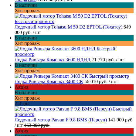
В наличии
Хит продаж
Быстрый просмотр
Лодочный мотор Tohatsu M 50 D2 EPTOL (Тохатсу)
649
000 руб.
/ шт
В наличии
Хит продаж
Быстрый
просмотр
Лодка Ривьера Компакт 3600 НДНД
71 770 руб.
/ шт
В наличии
Хит продаж
Быстрый просмотр
Лодка Ривьера Компакт 3400 СК
56 010 руб.
/ шт
Акция
В наличии
Хит продаж
2-3 дня
Быстрый
просмотр
Лодочный мотор Parsun F 9.8 BMS (Парсун)
141 900 руб.
/ шт
163 300 руб.
Акция