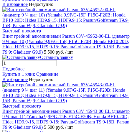
В избранное
Недоступно
Быстрый просмотр
Винт гребной алюминиевый Parsun 63V-45952-00-EL (диаметр
9 ¼ шаг 10) (Yamaha 9,9F/G-15F, F15C-F20B; Honda BF10-20D;
Hidea HD9,9-15, HDF9,9-15; Parsun/Golfstream T9,9-15B, Parsun
F9,9; Gladiator G9,9)
5 500 руб.
/ шт
Оставить заявку
Подробнее
Купить в 1 клик
Сравнение
В избранное
Недоступно
Быстрый просмотр
Винт гребной алюминиевый Parsun 63V-45943-00-EL (диаметр
9 ¼ шаг 11) (Yamaha 9,9F/G-15F, F15C-F20B; Honda BF10-20D;
Hidea HD9,9-15, HDF9,9-15; Parsun/Golfstream T9,9-15B, Parsun
F9,9; Gladiator G9,9)
5 500 руб.
/ шт