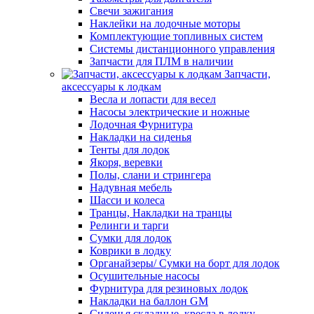
Свечи зажигания
Наклейки на лодочные моторы
Комплектующие топливных систем
Системы дистанционного управления
Запчасти для ПЛМ в наличии
Запчасти,
аксессуары к лодкам
Весла и лопасти для весел
Насосы электрические и ножные
Лодочная Фурнитура
Накладки на сиденья
Тенты для лодок
Якоря, веревки
Полы, слани и стрингера
Надувная мебель
Шасси и колеса
Транцы, Накладки на транцы
Релинги и тарги
Сумки для лодок
Коврики в лодку
Органайзеры/ Сумки на борт для лодок
Осушительные насосы
Фурнитура для резиновых лодок
Накладки на баллон GM
Сиденья складные, кресла в лодку