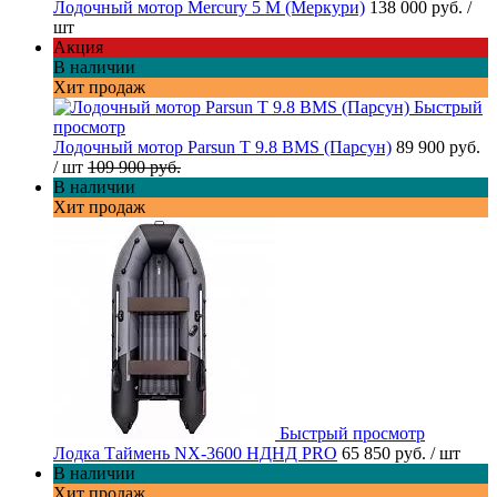
Лодочный мотор Mercury 5 M (Меркури)
138 000 руб.
/
шт
Акция
В наличии
Хит продаж
Быстрый
просмотр
Лодочный мотор Parsun T 9.8 BMS (Парсун)
89 900 руб.
/ шт
109 900 руб.
В наличии
Хит продаж
Быстрый просмотр
Лодка Таймень NX-3600 НДНД PRO
65 850 руб.
/ шт
В наличии
Хит продаж