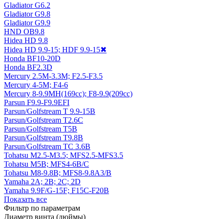
Gladiator G6.2
Gladiator G9.8
Gladiator G9.9
HND OB9.8
Hidea HD 9.8
Hidea HD 9.9-15; HDF 9.9-15
✖
Honda BF10-20D
Honda BF2.3D
Mercury 2.5M-3.3M; F2.5-F3.5
Mercury 4-5M; F4-6
Mercury 8-9.9MH(169cc); F8-9.9(209cc)
Parsun F9.9-F9.9EFI
Parsun/Golfstream T 9.9-15B
Parsun/Golfstream T2.6C
Parsun/Golfstream T5B
Parsun/Golfstream T9.8B
Parsun/Golfstream TC 3.6B
Tohatsu M2.5-M3.5; MFS2.5-MFS3.5
Tohatsu M5В; MFS4-6B/C
Tohatsu M8-9.8B; MFS8-9.8A3/B
Yamaha 2A; 2B; 2C; 2D
Yamaha 9.9F/G-15F; F15C-F20B
Показать все
Фильтр по параметрам
Диаметр винта (дюймы)