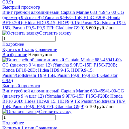
Быстрый просмотр
Винт гребной алюминиевый Captain Marine 683-45945-00-CG
(диаметр 9 ¼ шаг 9) (Yamaha 9,9F/G-15F, F15C-F20B; Honda
BF10-20D; Hidea HD9,9-15, HDF9,9-15; Parsun/Golfstream T9,9-
15B, Parsun F9,9- F9,9 EFI; Gladiator G9,9)
5 600 руб.
/ шт
Оставить заявку
Подробнее
Купить в 1 клик
Сравнение
В избранное
Недоступно
Быстрый просмотр
Винт гребной алюминиевый Captain Marine 683-45941-00-CG
(диаметр 9 ¼ шаг 12) (Yamaha 9,9F/G-15F, F15C-F20B; Honda
BF10-20D; Hidea HD9,9-15, HDF9,9-15; Parsun/Golfstream T9,9-
15B, Parsun F9,9- F9,9 EFI; Gladiator G9,9)
6 100 руб.
/ шт
Оставить заявку
Подробнее
Купить в 1 клик
Сравнение