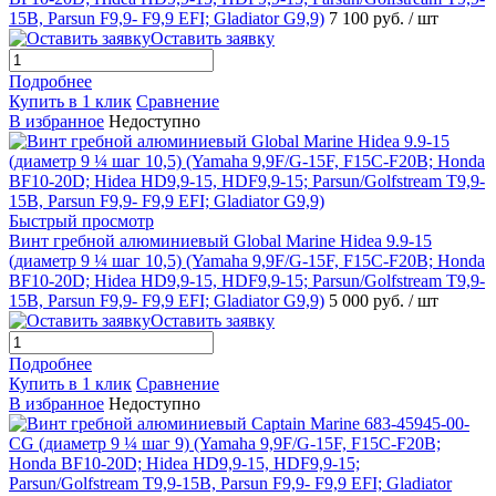
15B, Parsun F9,9- F9,9 EFI; Gladiator G9,9)
7 100 руб.
/ шт
Оставить заявку
Подробнее
Купить в 1 клик
Сравнение
В избранное
Недоступно
Быстрый просмотр
Винт гребной алюминиевый Global Marine Hidea 9.9-15
(диаметр 9 ¼ шаг 10,5) (Yamaha 9,9F/G-15F, F15C-F20B; Honda
BF10-20D; Hidea HD9,9-15, HDF9,9-15; Parsun/Golfstream T9,9-
15B, Parsun F9,9- F9,9 EFI; Gladiator G9,9)
5 000 руб.
/ шт
Оставить заявку
Подробнее
Купить в 1 клик
Сравнение
В избранное
Недоступно