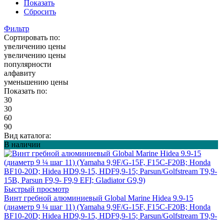
Показать
Сбросить
Фильтр
Сортировать по:
увеличению цены
увеличению цены
популярности
алфавиту
уменьшению цены
Показать по:
30
30
60
90
Вид каталога:
В наличии
Быстрый просмотр
Винт гребной алюминиевый Global Marine Hidea 9.9-15
(диаметр 9 ¼ шаг 11) (Yamaha 9,9F/G-15F, F15C-F20B; Honda
BF10-20D; Hidea HD9,9-15, HDF9,9-15; Parsun/Golfstream T9,9-