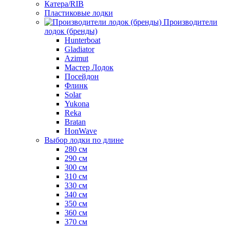
Катера/RIB
Пластиковые лодки
Производители
лодок (бренды)
Hunterboat
Gladiator
Azimut
Мастер Лодок
Посейдон
Флинк
Solar
Yukona
Reka
Bratan
HonWave
Выбор лодки по длине
280 см
290 см
300 см
310 см
330 см
340 см
350 см
360 см
370 см