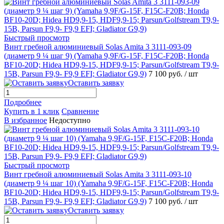
Быстрый просмотр
Винт гребной алюминиевый Solas Amita 3 3111-093-09
(диаметр 9 ¼ шаг 9) (Yamaha 9,9F/G-15F, F15C-F20B; Honda
BF10-20D; Hidea HD9,9-15, HDF9,9-15; Parsun/Golfstream T9,9-
15B, Parsun F9,9- F9,9 EFI; Gladiator G9,9)
7 100 руб.
/ шт
Оставить заявку
Подробнее
Купить в 1 клик
Сравнение
В избранное
Недоступно
Быстрый просмотр
Винт гребной алюминиевый Solas Amita 3 3111-093-10
(диаметр 9 ¼ шаг 10) (Yamaha 9,9F/G-15F, F15C-F20B; Honda
BF10-20D; Hidea HD9,9-15, HDF9,9-15; Parsun/Golfstream T9,9-
15B, Parsun F9,9- F9,9 EFI; Gladiator G9,9)
7 100 руб.
/ шт
Оставить заявку