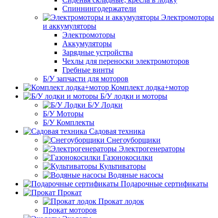
Спиннингодержатели
Электромоторы
и аккумуляторы
Электромоторы
Аккумуляторы
Зарядные устройства
Чехлы для переноски электромоторов
Гребные винты
Б/У запчасти для моторов
Комплект лодка+мотор
Б/У лодки и моторы
Б/У Лодки
Б/У Моторы
Б/У Комплекты
Садовая техника
Снегоуборщики
Электрогенераторы
Газонокосилки
Культиваторы
Водяные насосы
Подарочные сертификаты
Прокат
Прокат лодок
Прокат моторов