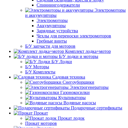
Спиннингодержатели
Электромоторы
и аккумуляторы
Электромоторы
Аккумуляторы
Зарядные устройства
Чехлы для переноски электромоторов
Гребные винты
Б/У запчасти для моторов
Комплект лодка+мотор
Б/У лодки и моторы
Б/У Лодки
Б/У Моторы
Б/У Комплекты
Садовая техника
Снегоуборщики
Электрогенераторы
Газонокосилки
Культиваторы
Водяные насосы
Подарочные сертификаты
Прокат
Прокат лодок
Прокат моторов