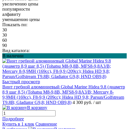
увеличению цены
популярности
алфавиту
уменьшению цены
Показать по:
30
30
60
90
Вид каталога:
В наличии
Быстрый просмотр
Винт гребной алюминиевый Global Marine Hidea 9.8 (диаметр
8,9 шаг 8,5) (Tohatsu M8-9,8B, MFS8-9,8A3/B; Mercury 8-
9,9MH (169cc), F8-9,9 (209cc); Hidea HD 9,8; Parsun/Golfstream
T9.8B; Gladiator G9,8; HND OB9,8)
4 300 руб.
/ шт
В корзину
Подробнее
Купить в 1 клик
Сравнение