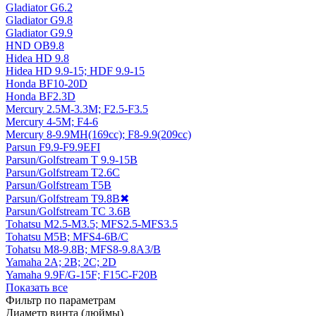
Gladiator G6.2
Gladiator G9.8
Gladiator G9.9
HND OB9.8
Hidea HD 9.8
Hidea HD 9.9-15; HDF 9.9-15
Honda BF10-20D
Honda BF2.3D
Mercury 2.5M-3.3M; F2.5-F3.5
Mercury 4-5M; F4-6
Mercury 8-9.9MH(169cc); F8-9.9(209cc)
Parsun F9.9-F9.9EFI
Parsun/Golfstream T 9.9-15B
Parsun/Golfstream T2.6C
Parsun/Golfstream T5B
Parsun/Golfstream T9.8B
✖
Parsun/Golfstream TC 3.6B
Tohatsu M2.5-M3.5; MFS2.5-MFS3.5
Tohatsu M5В; MFS4-6B/C
Tohatsu M8-9.8B; MFS8-9.8A3/B
Yamaha 2A; 2B; 2C; 2D
Yamaha 9.9F/G-15F; F15C-F20B
Показать все
Фильтр по параметрам
Диаметр винта (дюймы)