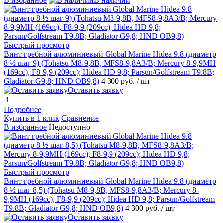
В избранное
В наличии
Быстрый просмотр
Винт гребной алюминиевый Global Marine Hidea 9.8 (диаметр
8 ½ шаг 9) (Tohatsu M8-9,8B, MFS8-9,8A3/B; Mercury 8-9,9MH
(169cc), F8-9,9 (209cc); Hidea HD 9,8; Parsun/Golfstream T9.8B;
Gladiator G9,8; HND OB9,8)
4 300 руб.
/ шт
Оставить заявку
Подробнее
Купить в 1 клик
Сравнение
В избранное
Недоступно
Быстрый просмотр
Винт гребной алюминиевый Global Marine Hidea 9.8 (диаметр
8 ½ шаг 8,5) (Tohatsu M8-9,8B, MFS8-9,8A3/B; Mercury 8-
9,9MH (169cc), F8-9,9 (209cc); Hidea HD 9,8; Parsun/Golfstream
T9.8B; Gladiator G9,8; HND OB9,8)
4 300 руб.
/ шт
Оставить заявку