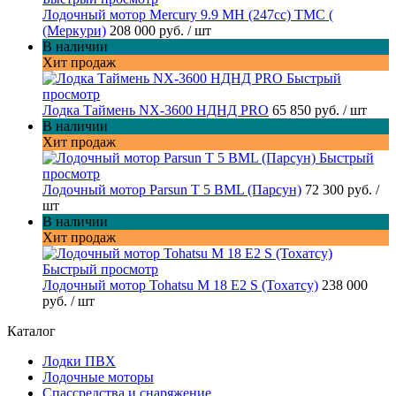
Лодочный мотор Mercury 9.9 МН (247cc) TMC (
(Меркури)
208 000 руб.
/ шт
В наличии
Хит продаж
Быстрый
просмотр
Лодка Таймень NX-3600 НДНД PRO
65 850 руб.
/ шт
В наличии
Хит продаж
Быстрый
просмотр
Лодочный мотор Parsun T 5 BML (Парсун)
72 300 руб.
/
шт
В наличии
Хит продаж
Быстрый просмотр
Лодочный мотор Tohatsu M 18 E2 S (Тохатсу)
238 000
руб.
/ шт
Каталог
Лодки ПВХ
Лодочные моторы
Спассредства и снаряжение