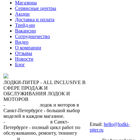
Магазины
Сервисные центры
Акции
Доставка и оплата
Трейд-ин
Вакансии
Сотрудничество
Видео
О компании
Отзывы
Новости
Блог
ЛОДКИ-ПИТЕР - ALL INCLUSIVE В
СФЕРЕ ПРОДАЖ И
ОБСЛУЖИВАНИЯ ЛОДОК И
МОТОРОВ
-
сеть магазинов
лодок и моторов в
Санкт-Петербурге - большой выбор
моделей в каждом магазине.
+7 (812) 317-22-93
-
2 сервисных центра
в Санкт-
Email:
hello@lodki-
Петербурге - полный цикл работ по
piter.ru
обслуживанию, ремонту, тюнингу
лодок
и
лодочных моторов
,
прокат