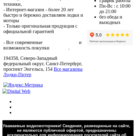
График работы
техники,
trade-in.
Пн-Вс : с 10:00
- Интернет-магазин - более 20 лет
до 21:00
быстро и бережно доставляем лодки и
без обеда и
моторы
по всей России.
выходных
- Только оригинальная продукция с
официальной гарантией
от
производителя.
- Все современные
способы оплаты
и
возможность покупки
в кредит
.
194358, Северо-Западный
федеральный округ, Санкт-Петербург,
проспект Энгельса, 154
Все магазины
Лодки-Питер
Уважаемые водномоторники! Сведения, размещенные на сайте,
не являются публичной офертой, предназначены
исключительно для информирования посетителей сайта об