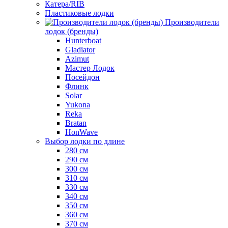
Катера/RIB
Пластиковые лодки
Производители
лодок (бренды)
Hunterboat
Gladiator
Azimut
Мастер Лодок
Посейдон
Флинк
Solar
Yukona
Reka
Bratan
HonWave
Выбор лодки по длине
280 см
290 см
300 см
310 см
330 см
340 см
350 см
360 см
370 см