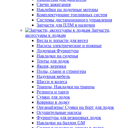
Свечи зажигания
Наклейки на лодочные моторы
Комплектующие топливных систем
Системы дистанционного управления
Запчасти для ПЛМ в наличии
Запчасти,
аксессуары к лодкам
Весла и лопасти для весел
Насосы электрические и ножные
Лодочная Фурнитура
Накладки на сиденья
Тенты для лодок
Якоря, веревки
Полы, слани и стрингера
Надувная мебель
Шасси и колеса
Транцы, Накладки на транцы
Релинги и тарги
Сумки для лодок
Коврики в лодку
Органайзеры/ Сумки на борт для лодок
Осушительные насосы
Фурнитура для резиновых лодок
Накладки на баллон GM
Сиденья складные, кресла в лодку