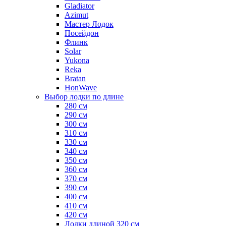
Gladiator
Azimut
Мастер Лодок
Посейдон
Флинк
Solar
Yukona
Reka
Bratan
HonWave
Выбор лодки по длине
280 см
290 см
300 см
310 см
330 см
340 см
350 см
360 см
370 см
390 см
400 см
410 см
420 см
Лодки длиной 320 см