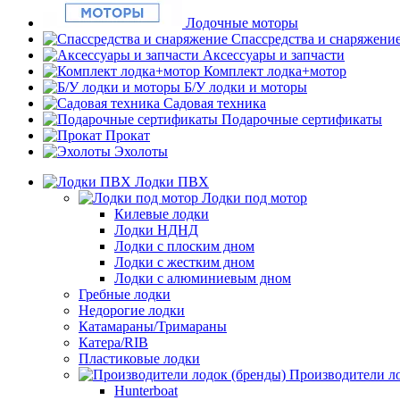
Лодочные моторы
Спассредства и снаряжени
Аксессуары и запчасти
Комплект лодка+мотор
Б/У лодки и моторы
Садовая техника
Подарочные сертификаты
Прокат
Эхолоты
Лодки ПВХ
Лодки под мотор
Килевые лодки
Лодки НДНД
Лодки с плоским дном
Лодки с жестким дном
Лодки с алюминиевым дном
Гребные лодки
Недорогие лодки
Катамараны/Тримараны
Катера/RIB
Пластиковые лодки
Производители ло
Hunterboat