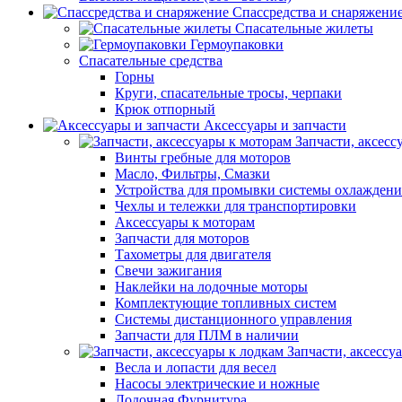
Спассредства и снаряжени
Спасательные жилеты
Гермоупаковки
Спасательные средства
Горны
Круги, спасательные тросы, черпаки
Крюк отпорный
Аксессуары и запчасти
Запчасти, аксесс
Винты гребные для моторов
Масло, Фильтры, Смазки
Устройства для промывки системы охлаждени
Чехлы и тележки для транспортировки
Аксессуары к моторам
Запчасти для моторов
Тахометры для двигателя
Свечи зажигания
Наклейки на лодочные моторы
Комплектующие топливных систем
Системы дистанционного управления
Запчасти для ПЛМ в наличии
Запчасти, аксессу
Весла и лопасти для весел
Насосы электрические и ножные
Лодочная Фурнитура