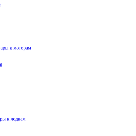
е
уары к моторам
я
ары к лодкам