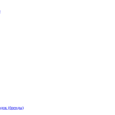
е
док (бренды)