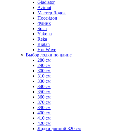
Gladiator
Azimut
Мастер Лодок
Посейдон
Флинк
Solar
Yukona
Reka
Bratan
HonWave
Выбор лодки по длине
280 см
290 см
300 см
310 см
330 см
340 см
350 см
360 см
370 см
390 см
400 см
410 см
420 см
Лодки длиной 320 см