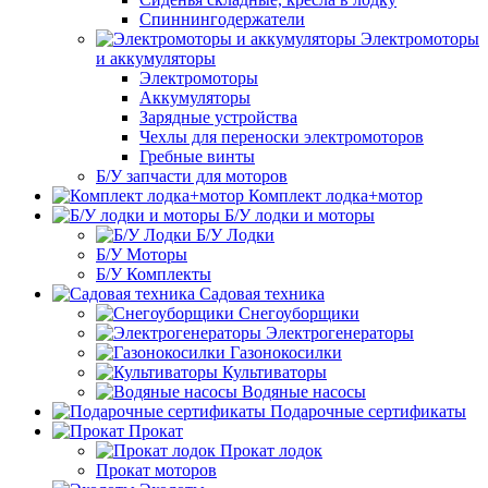
Спиннингодержатели
Электромоторы
и аккумуляторы
Электромоторы
Аккумуляторы
Зарядные устройства
Чехлы для переноски электромоторов
Гребные винты
Б/У запчасти для моторов
Комплект лодка+мотор
Б/У лодки и моторы
Б/У Лодки
Б/У Моторы
Б/У Комплекты
Садовая техника
Снегоуборщики
Электрогенераторы
Газонокосилки
Культиваторы
Водяные насосы
Подарочные сертификаты
Прокат
Прокат лодок
Прокат моторов