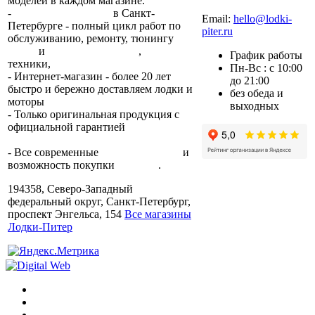
моделей в каждом магазине.
+7 (812) 317-22-93
-
2 сервисных центра
в Санкт-
Email:
hello@lodki-
Петербурге - полный цикл работ по
piter.ru
обслуживанию, ремонту, тюнингу
лодок
и
лодочных моторов
,
прокат
График работы
техники,
trade-in.
Пн-Вс : с 10:00
- Интернет-магазин - более 20 лет
до 21:00
быстро и бережно доставляем лодки и
без обеда и
моторы
по всей России.
выходных
- Только оригинальная продукция с
официальной гарантией
от
производителя.
- Все современные
способы оплаты
и
возможность покупки
в кредит
.
194358, Северо-Западный
федеральный округ, Санкт-Петербург,
проспект Энгельса, 154
Все магазины
Лодки-Питер