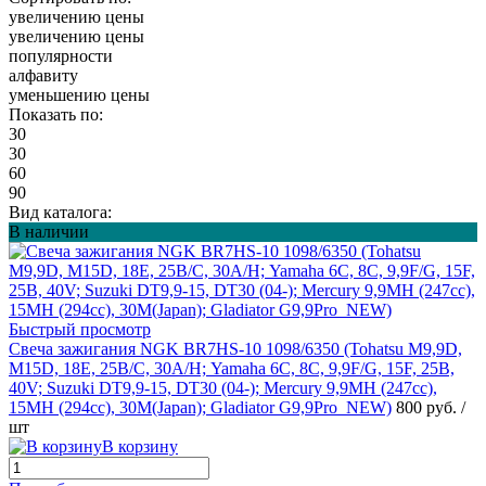
увеличению цены
увеличению цены
популярности
алфавиту
уменьшению цены
Показать по:
30
30
60
90
Вид каталога:
В наличии
Быстрый просмотр
Свеча зажигания NGK BR7HS-10 1098/6350 (Tohatsu M9,9D,
M15D, 18E, 25B/C, 30A/Н; Yamaha 6C, 8C, 9,9F/G, 15F, 25B,
40V; Suzuki DT9,9-15, DT30 (04-); Mercury 9,9MH (247cc),
15MH (294cc), 30M(Japan); Gladiator G9,9Pro_NEW)
800 руб.
/
шт
В корзину