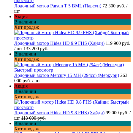
просмотр
Лодочный мотор Parsun T 5 BML (Парсун)
72 300 руб.
/
шт
Акция
В наличии
Хит продаж
Быстрый
просмотр
Лодочный мотор Hidea HD 9.9 FHS (Хайди)
119 900 руб.
/ шт
133 200 руб.
В наличии
Хит продаж
Быстрый просмотр
Лодочный мотор Mercury 15 MH (294cc) (Меркури)
263
000 руб.
/ шт
Акция
В наличии
Хит продаж
Быстрый
просмотр
Лодочный мотор Hidea HD 9.8 FHS (Хайди)
99 000 руб.
/
шт
113 000 руб.
В наличии
Хит продаж