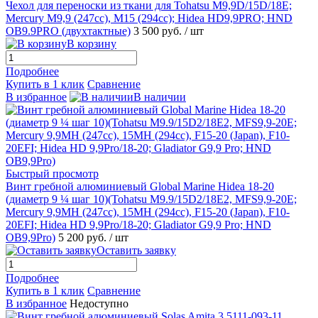
Чехол для переноски из ткани для Tohatsu M9,9D/15D/18E;
Mercury M9,9 (247сс), М15 (294сс); Hidea HD9,9PRO; HND
OB9.9PRO (двухтактные)
3 500 руб.
/ шт
В корзину
Подробнее
Купить в 1 клик
Сравнение
В избранное
В наличии
Быстрый просмотр
Винт гребной алюминиевый Global Marine Hidea 18-20
(диаметр 9 ¼ шаг 10)(Tohatsu M9.9/15D2/18E2, MFS9,9-20E;
Mercury 9,9MH (247cc), 15MH (294cc), F15-20 (Japan), F10-
20EFI; Hidea HD 9,9Pro/18-20; Gladiator G9,9 Pro; HND
OB9,9Pro)
5 200 руб.
/ шт
Оставить заявку
Подробнее
Купить в 1 клик
Сравнение
В избранное
Недоступно