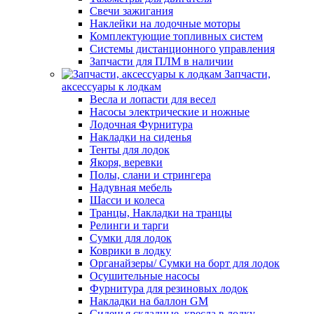
Свечи зажигания
Наклейки на лодочные моторы
Комплектующие топливных систем
Системы дистанционного управления
Запчасти для ПЛМ в наличии
Запчасти,
аксессуары к лодкам
Весла и лопасти для весел
Насосы электрические и ножные
Лодочная Фурнитура
Накладки на сиденья
Тенты для лодок
Якоря, веревки
Полы, слани и стрингера
Надувная мебель
Шасси и колеса
Транцы, Накладки на транцы
Релинги и тарги
Сумки для лодок
Коврики в лодку
Органайзеры/ Сумки на борт для лодок
Осушительные насосы
Фурнитура для резиновых лодок
Накладки на баллон GM
Сиденья складные, кресла в лодку