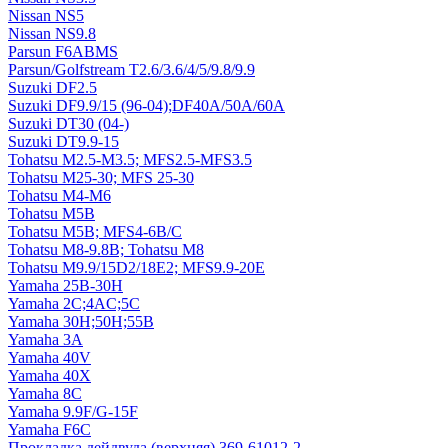
Nissan NS5
Nissan NS9.8
Parsun F6ABMS
Parsun/Golfstream T2.6/3.6/4/5/9.8/9.9
Suzuki DF2.5
Suzuki DF9.9/15 (96-04);DF40A/50A/60A
Suzuki DT30 (04-)
Suzuki DT9.9-15
Tohatsu M2.5-M3.5; MFS2.5-MFS3.5
Tohatsu M25-30; MFS 25-30
Tohatsu M4-M6
Tohatsu M5В
Tohatsu M5В; MFS4-6B/C
Tohatsu M8-9.8B; Tohatsu M8
Tohatsu M9.9/15D2/18E2; MFS9.9-20E
Yamaha 25B-30H
Yamaha 2C;4AC;5C
Yamaha 30H;50H;55B
Yamaha 3А
Yamaha 40V
Yamaha 40X
Yamaha 8C
Yamaha 9.9F/G-15F
Yamaha F6C
Прокладка дейдвуда (верхняя) 369-61012-2