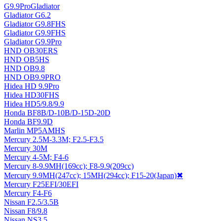
G9.9ProGladiator
Gladiator G6.2
Gladiator G9.8FHS
Gladiator G9.9FHS
Gladiator G9.9Pro
HND OB30ERS
HND OB5HS
HND OB9.8
HND OB9.9PRO
Hidea HD 9.9Pro
Hidea HD30FHS
Hidea HD5/9.8/9.9
Honda BF8B/D-10B/D-15D-20D
Honda BF9.9D
Marlin MP5AMHS
Mercury 2.5M-3.3M; F2.5-F3.5
Mercury 30M
Mercury 4-5M; F4-6
Mercury 8-9.9MH(169cc); F8-9.9(209cc)
Mercury 9.9MH(247cc); 15MH(294cc); F15-20(Japan)
✖
Mercury F25EFI/30EFI
Mercury F4-F6
Nissan F2.5/3.5B
Nissan F8/9.8
Nissan NS3.5