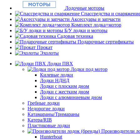
Лодочные моторы
Спассредства и снаряжени
Аксессуары и запчасти
Комплект лодка+мотор
Б/У лодки и моторы
Садовая техника
Подарочные сертификаты
Прокат
Эхолоты
Лодки ПВХ
Лодки под мотор
Килевые лодки
Лодки НДНД
Лодки с плоским дном
Лодки с жестким дном
Лодки с алюминиевым дном
Гребные лодки
Недорогие лодки
Катамараны/Тримараны
Катера/RIB
Пластиковые лодки
Производители ло
Hunterboat