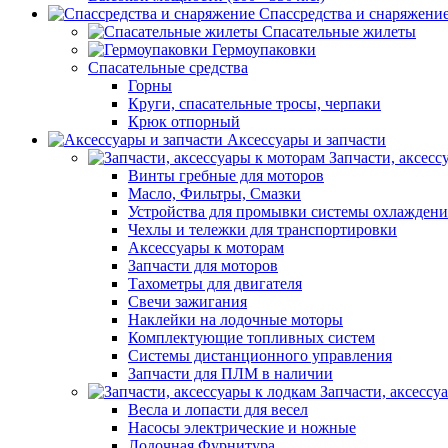
Спассредства и снаряжени
Спасательные жилеты
Гермоупаковки
Спасательные средства
Горны
Круги, спасательные тросы, черпаки
Крюк отпорный
Аксессуары и запчасти
Запчасти, аксесс
Винты гребные для моторов
Масло, Фильтры, Смазки
Устройства для промывки системы охлаждени
Чехлы и тележки для транспортировки
Аксессуары к моторам
Запчасти для моторов
Тахометры для двигателя
Свечи зажигания
Наклейки на лодочные моторы
Комплектующие топливных систем
Системы дистанционного управления
Запчасти для ПЛМ в наличии
Запчасти, аксессу
Весла и лопасти для весел
Насосы электрические и ножные
Лодочная Фурнитура