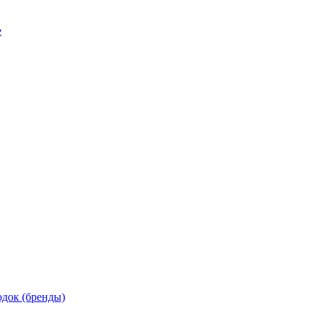
е
док (бренды)