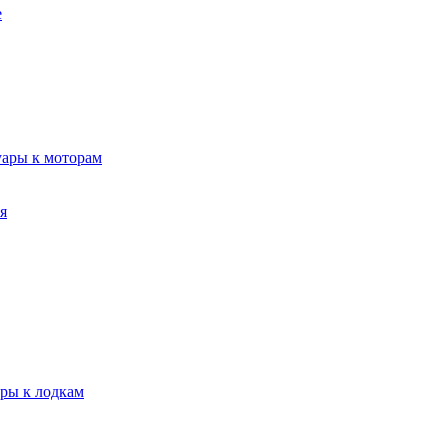
е
уары к моторам
я
ары к лодкам