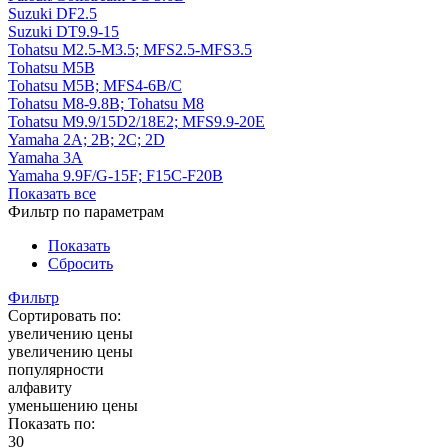
Suzuki DF2.5
Suzuki DT9.9-15
Tohatsu M2.5-M3.5; MFS2.5-MFS3.5
Tohatsu M5В
Tohatsu M5В; MFS4-6B/C
Tohatsu M8-9.8B; Tohatsu M8
Tohatsu M9.9/15D2/18E2; MFS9.9-20E
Yamaha 2A; 2B; 2C; 2D
Yamaha 3А
Yamaha 9.9F/G-15F; F15C-F20B
Показать все
Фильтр по параметрам
Показать
Сбросить
Фильтр
Сортировать по:
увеличению цены
увеличению цены
популярности
алфавиту
уменьшению цены
Показать по:
30