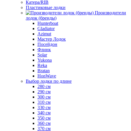
Катера/RIB
Пластиковые лодки
Производители
лодок (бренды)
Hunterboat
Gladiator
Azimut
Мастер Лодок
Посейдон
Флинк
Solar
Yukona
Reka
Bratan
HonWave
Выбор лодки по длине
280 см
290 см
300 см
310 см
330 см
340 см
350 см
360 см
370 см