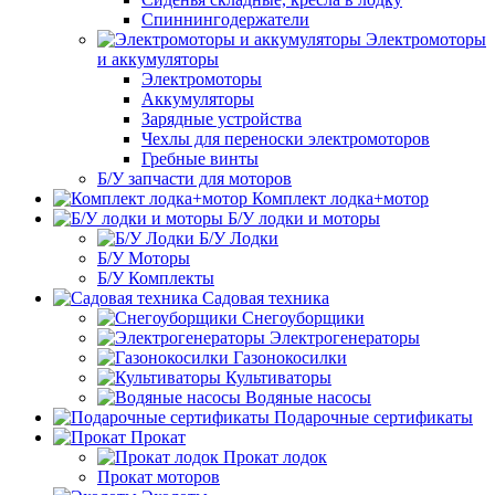
Спиннингодержатели
Электромоторы
и аккумуляторы
Электромоторы
Аккумуляторы
Зарядные устройства
Чехлы для переноски электромоторов
Гребные винты
Б/У запчасти для моторов
Комплект лодка+мотор
Б/У лодки и моторы
Б/У Лодки
Б/У Моторы
Б/У Комплекты
Садовая техника
Снегоуборщики
Электрогенераторы
Газонокосилки
Культиваторы
Водяные насосы
Подарочные сертификаты
Прокат
Прокат лодок
Прокат моторов