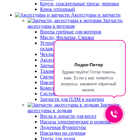
Круги, спасательные тросы, черпаки
Крюк отпорный
Аксессуары и запчасти
Запчасти,
аксессуары к моторам
Винты гребные для моторов
Масло, Фильтры, Смазки
Устройства для промывки системы
охлаждения
Чехлы и тележки для транспортировки
Аксессуары к моторам
Лодки-Питер
Запчасти для моторов
Тахометры для двигателя
Здравствуйте! Готов помочь
Свечи зажигания
вам. Если у вас появятся
Наклейки на лодочные моторы
вопросы- закажите обратный
Комплектующие топливных систем
звонок.
Системы дистанционного управления
Запчасти для ПЛМ в наличии
Запчасти,
аксессуары к лодкам
Весла и лопасти для весел
Насосы электрические и ножные
Лодочная Фурнитура
Накладки на сиденья
Тенты для лодок