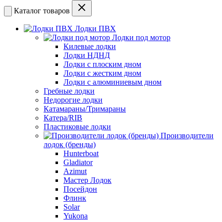
Каталог товаров
Лодки ПВХ
Лодки под мотор
Килевые лодки
Лодки НДНД
Лодки с плоским дном
Лодки с жестким дном
Лодки с алюминиевым дном
Гребные лодки
Недорогие лодки
Катамараны/Тримараны
Катера/RIB
Пластиковые лодки
Производители
лодок (бренды)
Hunterboat
Gladiator
Azimut
Мастер Лодок
Посейдон
Флинк
Solar
Yukona