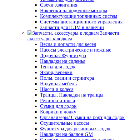
Свечи зажигания
Наклейки на лодочные моторы
Комплектующие топливных систем
Системы дистанционного управления
Запчасти для ПЛМ в наличии
Запчасти,
аксессуары к лодкам
Весла и лопасти для весел
Насосы электрические и ножные
Лодочная Фурнитура
Накладки на сиденья
Тенты для лодок
Якоря, веревки
Полы, слани и стрингера
Надувная мебель
Шасси и колеса
Транцы, Накладки на транцы
Релинги и тарги
Сумки для лодок
Коврики в лодку
Органайзеры/ Сумки на борт для лодок
Осушительные насосы
Фурнитура для резиновых лодок
Накладки на баллон GM
Сиденья складные, кресла в лодку