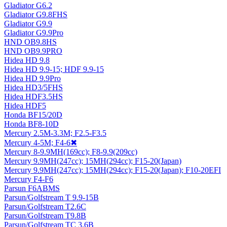
Gladiator G6.2
Gladiator G9.8FHS
Gladiator G9.9
Gladiator G9.9Pro
HND OB9.8HS
HND OB9.9PRO
Hidea HD 9.8
Hidea HD 9.9-15; HDF 9.9-15
Hidea HD 9.9Pro
Hidea HD3/5FHS
Hidea HDF3.5HS
Hidea HDF5
Honda BF15/20D
Honda BF8-10D
Mercury 2.5M-3.3M; F2.5-F3.5
Mercury 4-5M; F4-6
✖
Mercury 8-9.9MH(169cc); F8-9.9(209cc)
Mercury 9.9MH(247cc); 15MH(294cc); F15-20(Japan)
Mercury 9.9MH(247cc); 15MH(294cc); F15-20(Japan); F10-20EFI
Mercury F4-F6
Parsun F6ABMS
Parsun/Golfstream T 9.9-15B
Parsun/Golfstream T2.6C
Parsun/Golfstream T9.8B
Parsun/Golfstream TC 3.6B