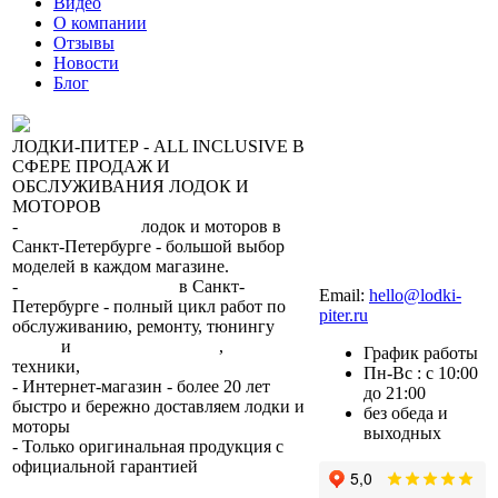
Видео
О компании
Отзывы
Новости
Блог
ЛОДКИ-ПИТЕР - ALL INCLUSIVE В
СФЕРЕ ПРОДАЖ И
ОБСЛУЖИВАНИЯ ЛОДОК И
МОТОРОВ
-
сеть магазинов
лодок и моторов в
Санкт-Петербурге - большой выбор
моделей в каждом магазине.
+7 (812) 317-22-93
-
2 сервисных центра
в Санкт-
Email:
hello@lodki-
Петербурге - полный цикл работ по
piter.ru
обслуживанию, ремонту, тюнингу
лодок
и
лодочных моторов
,
прокат
График работы
техники,
trade-in.
Пн-Вс : с 10:00
- Интернет-магазин - более 20 лет
до 21:00
быстро и бережно доставляем лодки и
без обеда и
моторы
по всей России.
выходных
- Только оригинальная продукция с
официальной гарантией
от
производителя.