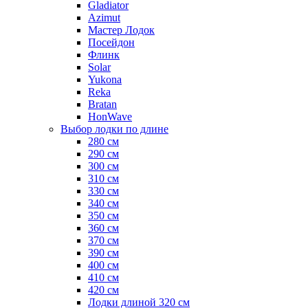
Gladiator
Azimut
Мастер Лодок
Посейдон
Флинк
Solar
Yukona
Reka
Bratan
HonWave
Выбор лодки по длине
280 см
290 см
300 см
310 см
330 см
340 см
350 см
360 см
370 см
390 см
400 см
410 см
420 см
Лодки длиной 320 см