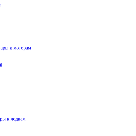
е
уары к моторам
я
ары к лодкам