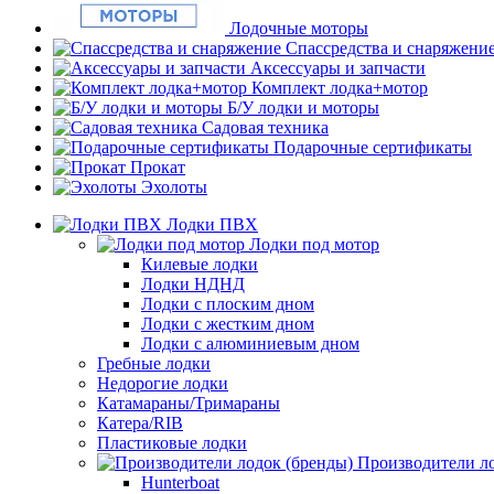
Лодочные моторы
Спассредства и снаряжени
Аксессуары и запчасти
Комплект лодка+мотор
Б/У лодки и моторы
Садовая техника
Подарочные сертификаты
Прокат
Эхолоты
Лодки ПВХ
Лодки под мотор
Килевые лодки
Лодки НДНД
Лодки с плоским дном
Лодки с жестким дном
Лодки с алюминиевым дном
Гребные лодки
Недорогие лодки
Катамараны/Тримараны
Катера/RIB
Пластиковые лодки
Производители ло
Hunterboat