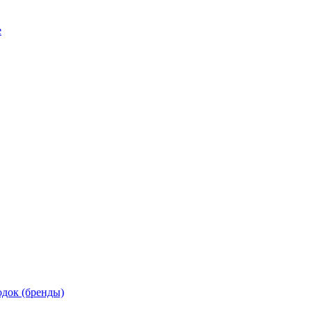
е
док (бренды)