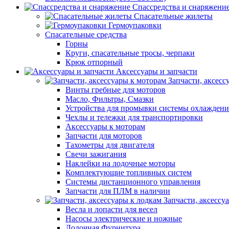
Спассредства и снаряжени
Спасательные жилеты
Гермоупаковки
Спасательные средства
Горны
Круги, спасательные тросы, черпаки
Крюк отпорный
Аксессуары и запчасти
Запчасти, аксесс
Винты гребные для моторов
Масло, Фильтры, Смазки
Устройства для промывки системы охлаждени
Чехлы и тележки для транспортировки
Аксессуары к моторам
Запчасти для моторов
Тахометры для двигателя
Свечи зажигания
Наклейки на лодочные моторы
Комплектующие топливных систем
Системы дистанционного управления
Запчасти для ПЛМ в наличии
Запчасти, аксессу
Весла и лопасти для весел
Насосы электрические и ножные
Лодочная Фурнитура