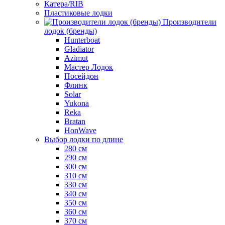
Катера/RIB
Пластиковые лодки
Производители
лодок (бренды)
Hunterboat
Gladiator
Azimut
Мастер Лодок
Посейдон
Флинк
Solar
Yukona
Reka
Bratan
HonWave
Выбор лодки по длине
280 см
290 см
300 см
310 см
330 см
340 см
350 см
360 см
370 см