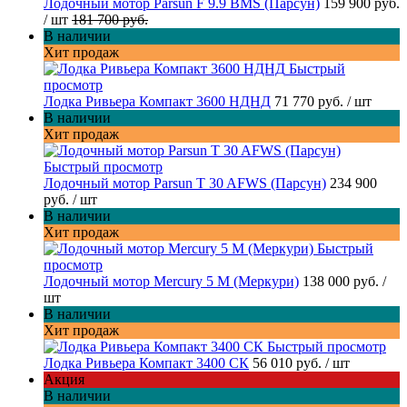
Лодочный мотор Parsun F 9.9 BMS (Парсун)
159 900 руб.
/ шт
181 700 руб.
В наличии
Хит продаж
Быстрый
просмотр
Лодка Ривьера Компакт 3600 НДНД
71 770 руб.
/ шт
В наличии
Хит продаж
Быстрый просмотр
Лодочный мотор Parsun T 30 AFWS (Парсун)
234 900
руб.
/ шт
В наличии
Хит продаж
Быстрый
просмотр
Лодочный мотор Mercury 5 M (Меркури)
138 000 руб.
/
шт
В наличии
Хит продаж
Быстрый просмотр
Лодка Ривьера Компакт 3400 СК
56 010 руб.
/ шт
Акция
В наличии