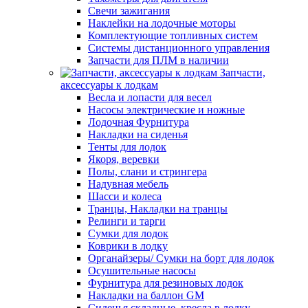
Свечи зажигания
Наклейки на лодочные моторы
Комплектующие топливных систем
Системы дистанционного управления
Запчасти для ПЛМ в наличии
Запчасти,
аксессуары к лодкам
Весла и лопасти для весел
Насосы электрические и ножные
Лодочная Фурнитура
Накладки на сиденья
Тенты для лодок
Якоря, веревки
Полы, слани и стрингера
Надувная мебель
Шасси и колеса
Транцы, Накладки на транцы
Релинги и тарги
Сумки для лодок
Коврики в лодку
Органайзеры/ Сумки на борт для лодок
Осушительные насосы
Фурнитура для резиновых лодок
Накладки на баллон GM
Сиденья складные, кресла в лодку