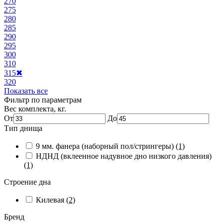
270
275
280
285
290
295
300
310
315
✖
320
Показать все
Фильтр по параметрам
Вес комплекта, кг.
От
До
Тип днища
9 мм. фанера (наборный пол/стрингеры)
(1)
НДНД (вклеенное надувное дно низкого давления)
(1)
Строение дна
Килевая
(2)
Бренд