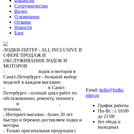
Вакансии
Сотрудничество
Видео
О компании
Отзывы
Новости
Блог
ЛОДКИ-ПИТЕР - ALL INCLUSIVE В
СФЕРЕ ПРОДАЖ И
ОБСЛУЖИВАНИЯ ЛОДОК И
МОТОРОВ
-
сеть магазинов
лодок и моторов в
Санкт-Петербурге - большой выбор
моделей в каждом магазине.
+7 (812) 317-22-93
-
2 сервисных центра
в Санкт-
Email:
hello@lodki-
Петербурге - полный цикл работ по
piter.ru
обслуживанию, ремонту, тюнингу
лодок
и
лодочных моторов
,
прокат
График работы
техники,
trade-in.
Пн-Вс : с 10:00
- Интернет-магазин - более 20 лет
до 21:00
быстро и бережно доставляем лодки и
без обеда и
моторы
по всей России.
выходных
- Только оригинальная продукция с