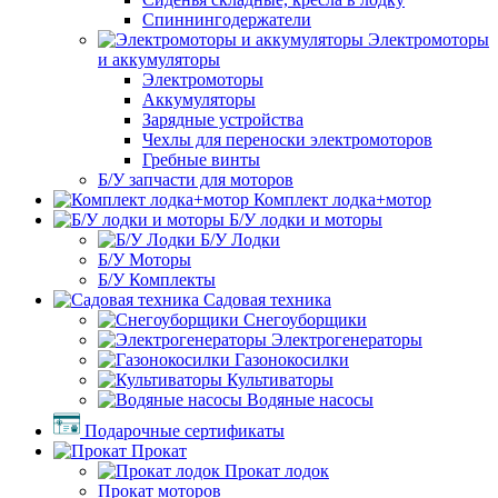
Спиннингодержатели
Электромоторы
и аккумуляторы
Электромоторы
Аккумуляторы
Зарядные устройства
Чехлы для переноски электромоторов
Гребные винты
Б/У запчасти для моторов
Комплект лодка+мотор
Б/У лодки и моторы
Б/У Лодки
Б/У Моторы
Б/У Комплекты
Садовая техника
Снегоуборщики
Электрогенераторы
Газонокосилки
Культиваторы
Водяные насосы
Подарочные сертификаты
Прокат
Прокат лодок
Прокат моторов