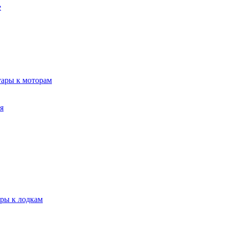
е
уары к моторам
я
ары к лодкам