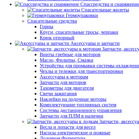
Спассредства и снаряжени
Спасательные жилеты
Гермоупаковки
Спасательные средства
Горны
Круги, спасательные тросы, черпаки
Крюк отпорный
Аксессуары и запчасти
Запчасти, аксесс
Винты гребные для моторов
Масло, Фильтры, Смазки
Устройства для промывки системы охлаждени
Чехлы и тележки для транспортировки
Аксессуары к моторам
Запчасти для моторов
Тахометры для двигателя
Свечи зажигания
Наклейки на лодочные моторы
Комплектующие топливных систем
Системы дистанционного управления
Запчасти для ПЛМ в наличии
Запчасти, аксессу
Весла и лопасти для весел
Насосы электрические и ножные
Лодочная Фурнитура