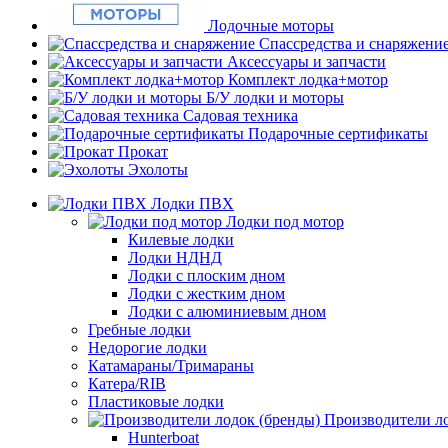
Лодочные моторы
Спассредства и снаряжени
Аксессуары и запчасти
Комплект лодка+мотор
Б/У лодки и моторы
Садовая техника
Подарочные сертификаты
Прокат
Эхолоты
Лодки ПВХ
Лодки под мотор
Килевые лодки
Лодки НДНД
Лодки с плоским дном
Лодки с жестким дном
Лодки с алюминиевым дном
Гребные лодки
Недорогие лодки
Катамараны/Тримараны
Катера/RIB
Пластиковые лодки
Производители ло
Hunterboat