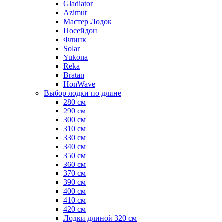
Gladiator
Azimut
Мастер Лодок
Посейдон
Флинк
Solar
Yukona
Reka
Bratan
HonWave
Выбор лодки по длине
280 см
290 см
300 см
310 см
330 см
340 см
350 см
360 см
370 см
390 см
400 см
410 см
420 см
Лодки длиной 320 см