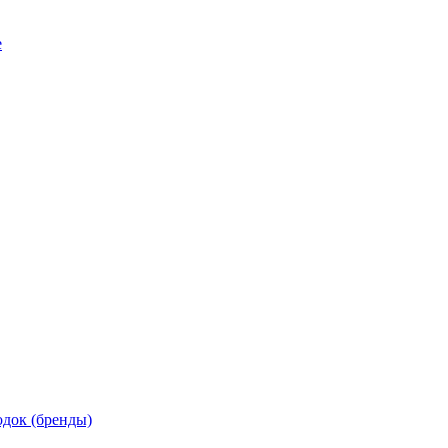
е
док (бренды)