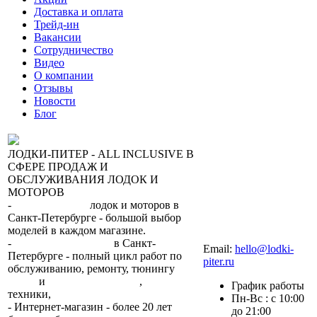
Доставка и оплата
Трейд-ин
Вакансии
Сотрудничество
Видео
О компании
Отзывы
Новости
Блог
ЛОДКИ-ПИТЕР - ALL INCLUSIVE В
СФЕРЕ ПРОДАЖ И
ОБСЛУЖИВАНИЯ ЛОДОК И
МОТОРОВ
-
сеть магазинов
лодок и моторов в
Санкт-Петербурге - большой выбор
моделей в каждом магазине.
+7 (812) 317-22-93
-
2 сервисных центра
в Санкт-
Email:
hello@lodki-
Петербурге - полный цикл работ по
piter.ru
обслуживанию, ремонту, тюнингу
лодок
и
лодочных моторов
,
прокат
График работы
техники,
trade-in.
Пн-Вс : с 10:00
- Интернет-магазин - более 20 лет
до 21:00