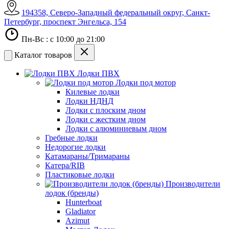
194358, Северо-Западный федеральный округ, Санкт-
Петербург, проспект Энгельса, 154
Пн-Вс : с 10:00 до 21:00
Каталог товаров
Лодки ПВХ
Лодки под мотор
Килевые лодки
Лодки НДНД
Лодки с плоским дном
Лодки с жестким дном
Лодки с алюминиевым дном
Гребные лодки
Недорогие лодки
Катамараны/Тримараны
Катера/RIB
Пластиковые лодки
Производители
лодок (бренды)
Hunterboat
Gladiator
Azimut