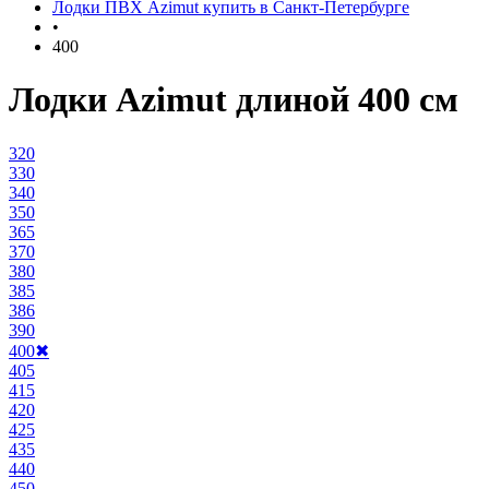
Лодки ПВХ Azimut купить в Санкт-Петербурге
•
400
Лодки Azimut длиной 400 см
320
330
340
350
365
370
380
385
386
390
400
✖
405
415
420
425
435
440
450