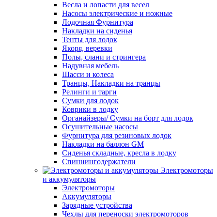
Весла и лопасти для весел
Насосы электрические и ножные
Лодочная Фурнитура
Накладки на сиденья
Тенты для лодок
Якоря, веревки
Полы, слани и стрингера
Надувная мебель
Шасси и колеса
Транцы, Накладки на транцы
Релинги и тарги
Сумки для лодок
Коврики в лодку
Органайзеры/ Сумки на борт для лодок
Осушительные насосы
Фурнитура для резиновых лодок
Накладки на баллон GM
Сиденья складные, кресла в лодку
Спиннингодержатели
Электромоторы
и аккумуляторы
Электромоторы
Аккумуляторы
Зарядные устройства
Чехлы для переноски электромоторов