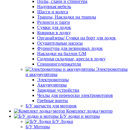
Полы, слани и стрингера
Надувная мебель
Шасси и колеса
Транцы, Накладки на транцы
Релинги и тарги
Сумки для лодок
Коврики в лодку
Органайзеры/ Сумки на борт для лодок
Осушительные насосы
Фурнитура для резиновых лодок
Накладки на баллон GM
Сиденья складные, кресла в лодку
Спиннингодержатели
Электромоторы
и аккумуляторы
Электромоторы
Аккумуляторы
Зарядные устройства
Чехлы для переноски электромоторов
Гребные винты
Б/У запчасти для моторов
Комплект лодка+мотор
Б/У лодки и моторы
Б/У Лодки
Б/У Моторы