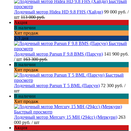
Быстрый
просмотр
Лодочный мотор Hidea HD 9.8 FHS (Хайди)
99 000 руб.
/
шт
113 000 руб.
Акция
В наличии
Хит продаж
2-3 дня
Быстрый
просмотр
Лодочный мотор Parsun F 9.8 BMS (Парсун)
141 900 руб.
/ шт
163 300 руб.
В наличии
Хит продаж
Быстрый
просмотр
Лодочный мотор Parsun T 5 BML (Парсун)
72 300 руб.
/
шт
В наличии
Хит продаж
Быстрый просмотр
Лодочный мотор Mercury 15 MH (294cc) (Меркури)
263
000 руб.
/ шт
Акция