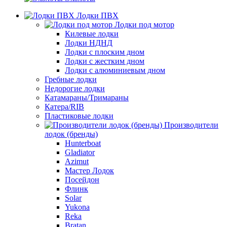
Лодки ПВХ
Лодки под мотор
Килевые лодки
Лодки НДНД
Лодки с плоским дном
Лодки с жестким дном
Лодки с алюминиевым дном
Гребные лодки
Недорогие лодки
Катамараны/Тримараны
Катера/RIB
Пластиковые лодки
Производители
лодок (бренды)
Hunterboat
Gladiator
Azimut
Мастер Лодок
Посейдон
Флинк
Solar
Yukona
Reka
Bratan