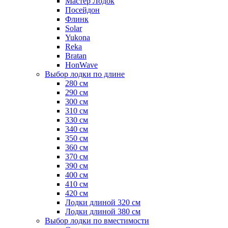
Мастер Лодок
Посейдон
Флинк
Solar
Yukona
Reka
Bratan
HonWave
Выбор лодки по длине
280 см
290 см
300 см
310 см
330 см
340 см
350 см
360 см
370 см
390 см
400 см
410 см
420 см
Лодки длиной 320 см
Лодки длиной 380 см
Выбор лодки по вместимости