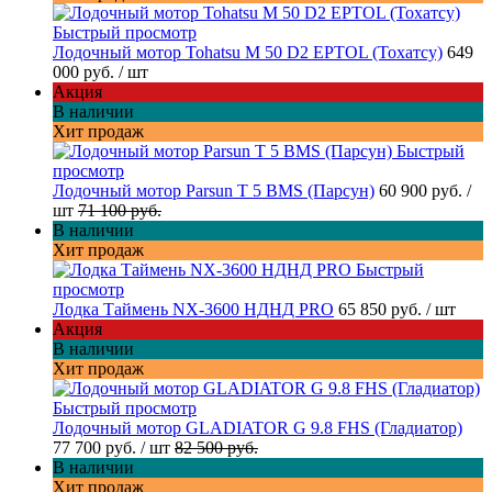
Быстрый просмотр
Лодочный мотор Tohatsu M 50 D2 EPTOL (Тохатсу)
649
000 руб.
/ шт
Акция
В наличии
Хит продаж
Быстрый
просмотр
Лодочный мотор Parsun T 5 BMS (Парсун)
60 900 руб.
/
шт
71 100 руб.
В наличии
Хит продаж
Быстрый
просмотр
Лодка Таймень NX-3600 НДНД PRO
65 850 руб.
/ шт
Акция
В наличии
Хит продаж
Быстрый просмотр
Лодочный мотор GLADIATOR G 9.8 FHS (Гладиатор)
77 700 руб.
/ шт
82 500 руб.
В наличии
Хит продаж