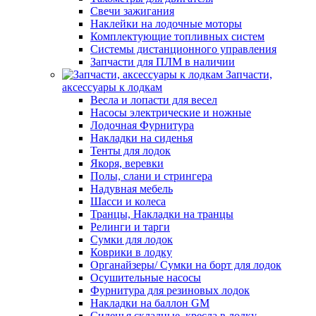
Свечи зажигания
Наклейки на лодочные моторы
Комплектующие топливных систем
Системы дистанционного управления
Запчасти для ПЛМ в наличии
Запчасти,
аксессуары к лодкам
Весла и лопасти для весел
Насосы электрические и ножные
Лодочная Фурнитура
Накладки на сиденья
Тенты для лодок
Якоря, веревки
Полы, слани и стрингера
Надувная мебель
Шасси и колеса
Транцы, Накладки на транцы
Релинги и тарги
Сумки для лодок
Коврики в лодку
Органайзеры/ Сумки на борт для лодок
Осушительные насосы
Фурнитура для резиновых лодок
Накладки на баллон GM
Сиденья складные, кресла в лодку