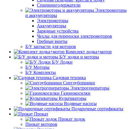
Спиннингодержатели
Электромоторы
и аккумуляторы
Электромоторы
Аккумуляторы
Зарядные устройства
Чехлы для переноски электромоторов
Гребные винты
Б/У запчасти для моторов
Комплект лодка+мотор
Б/У лодки и моторы
Б/У Лодки
Б/У Моторы
Б/У Комплекты
Садовая техника
Снегоуборщики
Электрогенераторы
Газонокосилки
Культиваторы
Водяные насосы
Подарочные сертификаты
Прокат
Прокат лодок
Прокат моторов