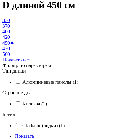
D длиной 450 см
330
370
400
420
450
✖
470
500
Показать все
Фильтр по параметрам
Тип днища
Алюминиевые пайолы
(1)
Строение дна
Килевая
(1)
Бренд
Gladiator (лодки)
(1)
Показать