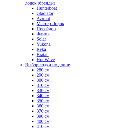
лодок (бренды)
Hunterboat
Gladiator
Azimut
Мастер Лодок
Посейдон
Флинк
Solar
Yukona
Reka
Bratan
HonWave
Выбор лодки по длине
280 см
290 см
300 см
310 см
330 см
340 см
350 см
360 см
370 см
390 см
400 см
410 см