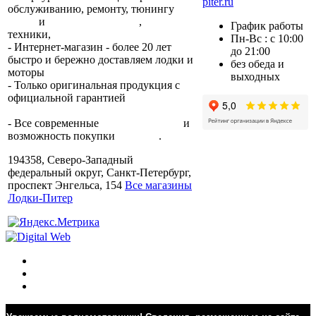
piter.ru
обслуживанию, ремонту, тюнингу
лодок
и
лодочных моторов
,
прокат
График работы
техники,
trade-in.
Пн-Вс : с 10:00
- Интернет-магазин - более 20 лет
до 21:00
быстро и бережно доставляем лодки и
без обеда и
моторы
по всей России.
выходных
- Только оригинальная продукция с
официальной гарантией
от
производителя.
- Все современные
способы оплаты
и
возможность покупки
в кредит
.
194358, Северо-Западный
федеральный округ, Санкт-Петербург,
проспект Энгельса, 154
Все магазины
Лодки-Питер