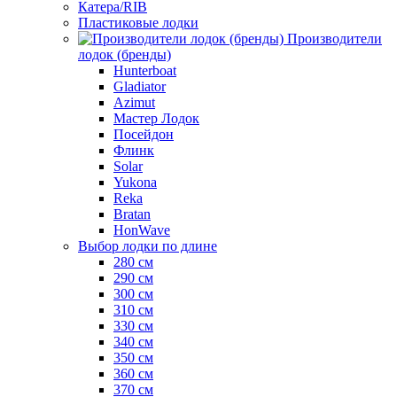
Катера/RIB
Пластиковые лодки
Производители
лодок (бренды)
Hunterboat
Gladiator
Azimut
Мастер Лодок
Посейдон
Флинк
Solar
Yukona
Reka
Bratan
HonWave
Выбор лодки по длине
280 см
290 см
300 см
310 см
330 см
340 см
350 см
360 см
370 см