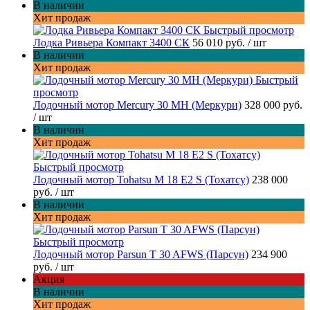
В наличии
Хит продаж
Быстрый просмотр
Лодка Ривьера Компакт 3400 СК
56 010 руб.
/ шт
В наличии
Хит продаж
Быстрый
просмотр
Лодочный мотор Mercury 30 MH (Меркури)
328 000 руб.
/ шт
В наличии
Хит продаж
Быстрый просмотр
Лодочный мотор Tohatsu M 18 E2 S (Тохатсу)
238 000
руб.
/ шт
В наличии
Хит продаж
Быстрый просмотр
Лодочный мотор Parsun T 30 AFWS (Парсун)
234 900
руб.
/ шт
Акция
В наличии
Хит продаж