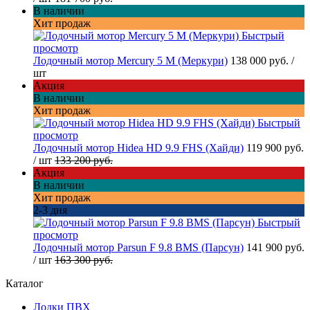
В наличии
Хит продаж
Быстрый
просмотр
Лодочный мотор Mercury 5 M (Меркури)
138 000 руб.
/
шт
Акция
В наличии
Хит продаж
Быстрый
просмотр
Лодочный мотор Hidea HD 9.9 FHS (Хайди)
119 900 руб.
/ шт
133 200 руб.
Акция
В наличии
Хит продаж
2-3 дня
Быстрый
просмотр
Лодочный мотор Parsun F 9.8 BMS (Парсун)
141 900 руб.
/ шт
163 300 руб.
Каталог
Лодки ПВХ