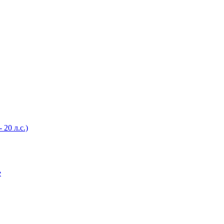
20 л.с.)
е