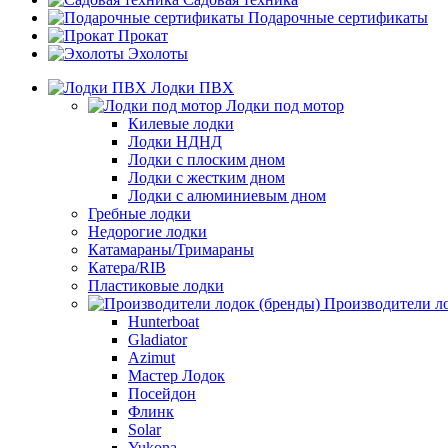
Подарочные сертификаты
Прокат
Эхолоты
Лодки ПВХ
Лодки под мотор
Килевые лодки
Лодки НДНД
Лодки с плоским дном
Лодки с жестким дном
Лодки с алюминиевым дном
Гребные лодки
Недорогие лодки
Катамараны/Тримараны
Катера/RIB
Пластиковые лодки
Производители ло
Hunterboat
Gladiator
Azimut
Мастер Лодок
Посейдон
Флинк
Solar
Yukona