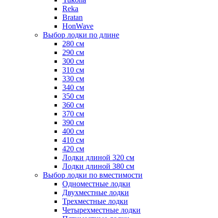
Reka
Bratan
HonWave
Выбор лодки по длине
280 см
290 см
300 см
310 см
330 см
340 см
350 см
360 см
370 см
390 см
400 см
410 см
420 см
Лодки длиной 320 см
Лодки длиной 380 см
Выбор лодки по вместимости
Одноместные лодки
Двухместные лодки
Трехместные лодки
Четырехместные лодки