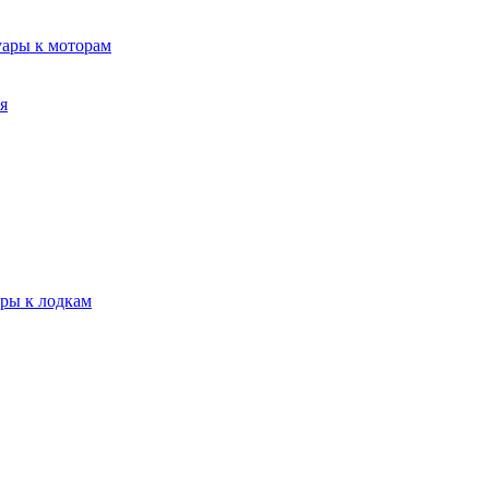
уары к моторам
я
ары к лодкам