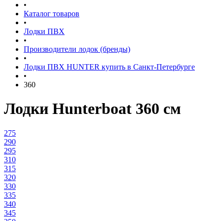
•
Каталог товаров
•
Лодки ПВХ
•
Производители лодок (бренды)
•
Лодки ПВХ HUNTER купить в Санкт-Петербурге
•
360
Лодки Hunterboat 360 см
275
290
295
310
315
320
330
335
340
345