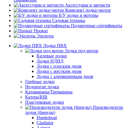
Аксессуары и запчасти
Комплект лодка+мотор
Б/У лодки и моторы
Садовая техника
Подарочные сертификаты
Прокат
Эхолоты
Лодки ПВХ
Лодки под мотор
Килевые лодки
Лодки НДНД
Лодки с плоским дном
Лодки с жестким дном
Лодки с алюминиевым дном
Гребные лодки
Недорогие лодки
Катамараны/Тримараны
Катера/RIB
Пластиковые лодки
Производители
лодок (бренды)
Hunterboat
Gladiator
Azimut