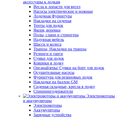
аксессуары к лодкам
Весла и лопасти для весел
Насосы электрические и ножные
Лодочная Фурнитура
Накладки на сиденья
Тенты для лодок
Якоря, веревки
Полы, слани и стрингера
Надувная мебель
Шасси и колеса
Транцы, Накладки на транцы
Релинги и тарги
Сумки для лодок
Коврики в лодку
Органайзеры/ Сумки на борт для лодок
Осушительные насосы
Фурнитура для резиновых лодок
Накладки на баллон GM
Сиденья складные, кресла в лодку
Спиннингодержатели
Электромоторы
и аккумуляторы
Электромоторы
Аккумуляторы
Зарядные устройства