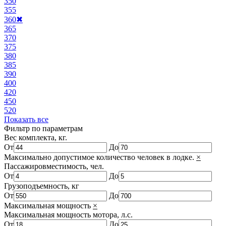
350
355
360
✖
365
370
375
380
385
390
400
420
450
520
Показать все
Фильтр по параметрам
Вес комплекта, кг.
От
До
Максимально допустимое количество человек в лодке.
×
Пассажировместимость, чел.
От
До
Грузоподъемность, кг
От
До
Максимальная мощность
×
Максимальная мощность мотора, л.с.
От
До