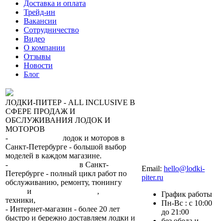
Доставка и оплата
Трейд-ин
Вакансии
Сотрудничество
Видео
О компании
Отзывы
Новости
Блог
ЛОДКИ-ПИТЕР - ALL INCLUSIVE В
СФЕРЕ ПРОДАЖ И
ОБСЛУЖИВАНИЯ ЛОДОК И
МОТОРОВ
-
сеть магазинов
лодок и моторов в
Санкт-Петербурге - большой выбор
моделей в каждом магазине.
+7 (812) 317-22-93
-
2 сервисных центра
в Санкт-
Email:
hello@lodki-
Петербурге - полный цикл работ по
piter.ru
обслуживанию, ремонту, тюнингу
лодок
и
лодочных моторов
,
прокат
График работы
техники,
trade-in.
Пн-Вс : с 10:00
- Интернет-магазин - более 20 лет
до 21:00
быстро и бережно доставляем лодки и
без обеда и