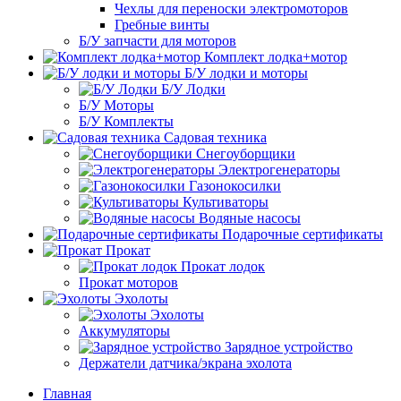
Чехлы для переноски электромоторов
Гребные винты
Б/У запчасти для моторов
Комплект лодка+мотор
Б/У лодки и моторы
Б/У Лодки
Б/У Моторы
Б/У Комплекты
Садовая техника
Снегоуборщики
Электрогенераторы
Газонокосилки
Культиваторы
Водяные насосы
Подарочные сертификаты
Прокат
Прокат лодок
Прокат моторов
Эхолоты
Эхолоты
Аккумуляторы
Зарядное устройство
Держатели датчика/экрана эхолота
Главная