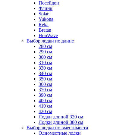
Посейдон
Флинк
Solar
Yukona
Reka
Bratan
HonWave
Выбор лодки по длине
280 см
290 см
300 см
310 см
330 см
340 см
350 см
360 см
370 см
390 см
400 см
410 см
420 см
Лодки длиной 320 см
Лодки длиной 380 см
Выбор лодки по вместимости
Одноместные лодки