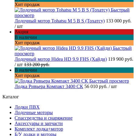
Хит продаж
Быстрый
просмотр
Лодочный мотор Tohatsu M 5 B S (Тохатсу)
133 000 руб.
/ шт
Акция
В наличии
Хит продаж
Быстрый
просмотр
Лодочный мотор Hidea HD 9.9 FHS (Хайди)
119 900 руб.
/ шт
133 200 руб.
В наличии
Хит продаж
Быстрый просмотр
Лодка Ривьера Компакт 3400 СК
56 010 руб.
/ шт
Каталог
Лодки ПВХ
Лодочные моторы
Спассредства и снаряжение
Аксессуары и запчасти
Комплект лодка+мотор
Б/У лодки и моторы