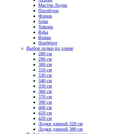
Мастер Лодок
Посейдон
Флинк
Solar
Yukona
Reka
Bratan
HonWave
Выбор лодки по длине
280 см
290 см
300 см
310 см
330 см
340 см
350 см
360 см
370 см
390 см
400 см
410 см
420 см
Лодки длиной 320 см
Лодки длиной 380 см