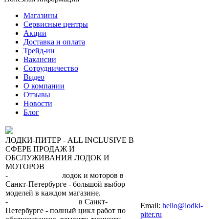
Магазины
Сервисные центры
Акции
Доставка и оплата
Трейд-ин
Вакансии
Сотрудничество
Видео
О компании
Отзывы
Новости
Блог
ЛОДКИ-ПИТЕР - ALL INCLUSIVE В
СФЕРЕ ПРОДАЖ И
ОБСЛУЖИВАНИЯ ЛОДОК И
МОТОРОВ
-
сеть магазинов
лодок и моторов в
Санкт-Петербурге - большой выбор
моделей в каждом магазине.
+7 (812) 317-22-93
-
2 сервисных центра
в Санкт-
Email:
hello@lodki-
Петербурге - полный цикл работ по
piter.ru