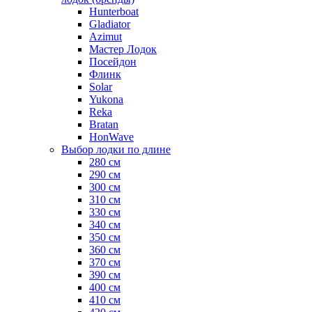
Hunterboat
Gladiator
Azimut
Мастер Лодок
Посейдон
Флинк
Solar
Yukona
Reka
Bratan
HonWave
Выбор лодки по длине
280 см
290 см
300 см
310 см
330 см
340 см
350 см
360 см
370 см
390 см
400 см
410 см