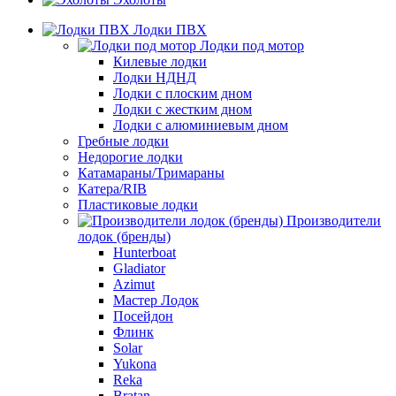
Лодки ПВХ
Лодки под мотор
Килевые лодки
Лодки НДНД
Лодки с плоским дном
Лодки с жестким дном
Лодки с алюминиевым дном
Гребные лодки
Недорогие лодки
Катамараны/Тримараны
Катера/RIB
Пластиковые лодки
Производители
лодок (бренды)
Hunterboat
Gladiator
Azimut
Мастер Лодок
Посейдон
Флинк
Solar
Yukona
Reka
Bratan