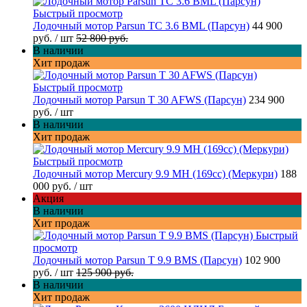
Быстрый просмотр
Лодочный мотор Parsun TC 3.6 BML (Парсун)
44 900
руб.
/ шт
52 800 руб.
В наличии
Хит продаж
Быстрый просмотр
Лодочный мотор Parsun T 30 AFWS (Парсун)
234 900
руб.
/ шт
В наличии
Хит продаж
Быстрый просмотр
Лодочный мотор Mercury 9.9 MH (169cc) (Меркури)
188
000 руб.
/ шт
Акция
В наличии
Хит продаж
Быстрый
просмотр
Лодочный мотор Parsun T 9.9 BMS (Парсун)
102 900
руб.
/ шт
125 900 руб.
В наличии
Хит продаж