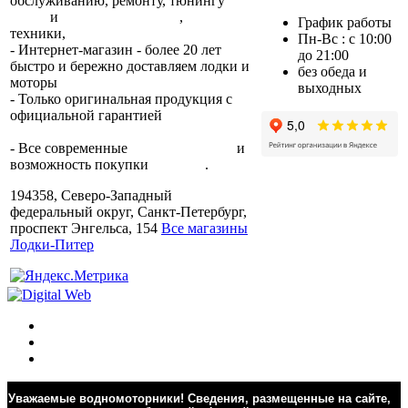
обслуживанию, ремонту, тюнингу
лодок
и
лодочных моторов
,
прокат
График работы
техники,
trade-in.
Пн-Вс : с 10:00
- Интернет-магазин - более 20 лет
до 21:00
быстро и бережно доставляем лодки и
без обеда и
моторы
по всей России.
выходных
- Только оригинальная продукция с
официальной гарантией
от
производителя.
- Все современные
способы оплаты
и
возможность покупки
в кредит
.
194358, Северо-Западный
федеральный округ, Санкт-Петербург,
проспект Энгельса, 154
Все магазины
Лодки-Питер
Уважаемые водномоторники! Сведения, размещенные на сайте,