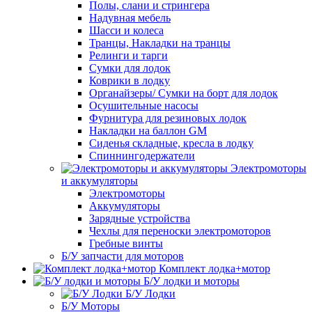
Полы, слани и стрингера
Надувная мебель
Шасси и колеса
Транцы, Накладки на транцы
Релинги и тарги
Сумки для лодок
Коврики в лодку
Органайзеры/ Сумки на борт для лодок
Осушительные насосы
Фурнитура для резиновых лодок
Накладки на баллон GM
Сиденья складные, кресла в лодку
Спиннингодержатели
Электромоторы
и аккумуляторы
Электромоторы
Аккумуляторы
Зарядные устройства
Чехлы для переноски электромоторов
Гребные винты
Б/У запчасти для моторов
Комплект лодка+мотор
Б/У лодки и моторы
Б/У Лодки
Б/У Моторы