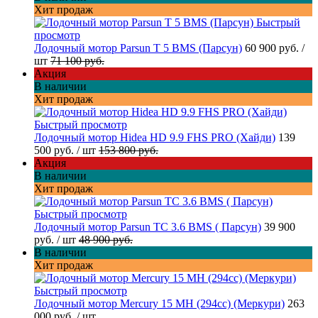
Хит продаж
Быстрый
просмотр
Лодочный мотор Parsun T 5 BMS (Парсун)
60 900 руб.
/
шт
71 100 руб.
Акция
В наличии
Хит продаж
Быстрый просмотр
Лодочный мотор Hidea HD 9.9 FHS PRO (Хайди)
139
500 руб.
/ шт
153 800 руб.
Акция
В наличии
Хит продаж
Быстрый просмотр
Лодочный мотор Parsun TC 3.6 BMS ( Парсун)
39 900
руб.
/ шт
48 900 руб.
В наличии
Хит продаж
Быстрый просмотр
Лодочный мотор Mercury 15 MH (294cc) (Меркури)
263
000 руб.
/ шт