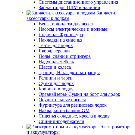
Системы дистанционного управления
Запчасти для ПЛМ в наличии
Запчасти,
аксессуары к лодкам
Весла и лопасти для весел
Насосы электрические и ножные
Лодочная Фурнитура
Накладки на сиденья
Тенты для лодок
Якоря, веревки
Полы, слани и стрингера
Надувная мебель
Шасси и колеса
Транцы, Накладки на транцы
Релинги и тарги
Сумки для лодок
Коврики в лодку
Органайзеры/ Сумки на борт для лодок
Осушительные насосы
Фурнитура для резиновых лодок
Накладки на баллон GM
Сиденья складные, кресла в лодку
Спиннингодержатели
Электромоторы
и аккумуляторы