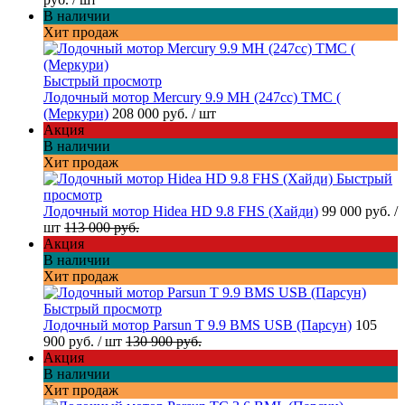
В наличии
Хит продаж
Быстрый просмотр
Лодочный мотор Mercury 9.9 МН (247cc) TMC (
(Меркури)
208 000 руб.
/ шт
Акция
В наличии
Хит продаж
Быстрый
просмотр
Лодочный мотор Hidea HD 9.8 FHS (Хайди)
99 000 руб.
/
шт
113 000 руб.
Акция
В наличии
Хит продаж
Быстрый просмотр
Лодочный мотор Parsun T 9.9 BMS USB (Парсун)
105
900 руб.
/ шт
130 900 руб.
Акция
В наличии
Хит продаж