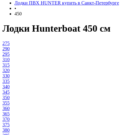
Лодки ПВХ HUNTER купить в Санкт-Петербурге
•
450
Лодки Hunterboat 450 см
275
290
295
310
315
320
330
335
340
345
350
355
360
365
370
375
380