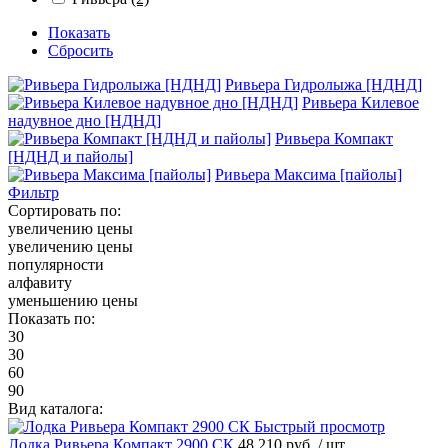
Показать
Сбросить
Ривьера Гидролыжа [НДНД]
Ривьера Килевое
надувное дно [НДНД]
Ривьера Компакт
[НДНД и пайолы]
Ривьера Максима [пайолы]
Фильтр
Сортировать по:
увеличению цены
увеличению цены
популярности
алфавиту
уменьшению цены
Показать по:
30
30
60
90
Вид каталога:
Быстрый просмотр
Лодка Ривьера Компакт 2900 СК
48 210 руб.
/ шт