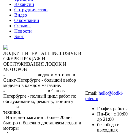
Вакансии
Сотрудничество
Видео
О компании
Отзывы
Новости
Блог
ЛОДКИ-ПИТЕР - ALL INCLUSIVE В
СФЕРЕ ПРОДАЖ И
ОБСЛУЖИВАНИЯ ЛОДОК И
МОТОРОВ
-
сеть магазинов
лодок и моторов в
Санкт-Петербурге - большой выбор
моделей в каждом магазине.
+7 (812) 317-22-93
-
2 сервисных центра
в Санкт-
Email:
hello@lodki-
Петербурге - полный цикл работ по
piter.ru
обслуживанию, ремонту, тюнингу
лодок
и
лодочных моторов
,
прокат
График работы
техники,
trade-in.
Пн-Вс : с 10:00
- Интернет-магазин - более 20 лет
до 21:00
быстро и бережно доставляем лодки и
без обеда и
моторы
по всей России.
выходных