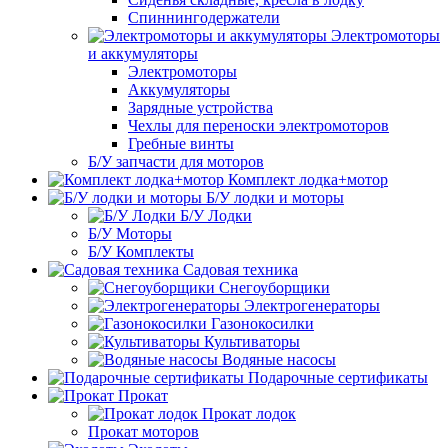
Спиннингодержатели
Электромоторы
и аккумуляторы
Электромоторы
Аккумуляторы
Зарядные устройства
Чехлы для переноски электромоторов
Гребные винты
Б/У запчасти для моторов
Комплект лодка+мотор
Б/У лодки и моторы
Б/У Лодки
Б/У Моторы
Б/У Комплекты
Садовая техника
Снегоуборщики
Электрогенераторы
Газонокосилки
Культиваторы
Водяные насосы
Подарочные сертификаты
Прокат
Прокат лодок
Прокат моторов