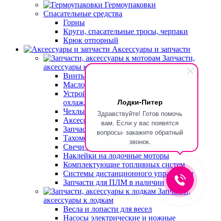
Гермоупаковки
Спасательные средства
Горны
Круги, спасательные тросы, черпаки
Крюк отпорный
Аксессуары и запчасти
Запчасти,
аксессуары к моторам
Винты гребные для моторов
Масло, Фильтры, Смазки
Устройства для промывки системы
Лодки-Питер
охлаждения
Чехлы и тележки для транспортировки
Здравствуйте! Готов помочь
Аксессуары к моторам
вам. Если у вас появятся
Запчасти для моторов
вопросы- закажите обратный
Тахометры для двигателя
звонок.
Свечи зажигания
Наклейки на лодочные моторы
Комплектующие топливных систем
Системы дистанционного управления
Запчасти для ПЛМ в наличии
Запчасти,
аксессуары к лодкам
Весла и лопасти для весел
Насосы электрические и ножные