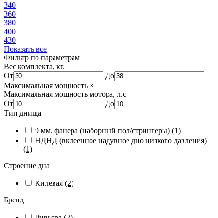
340
360
380
400
430
Показать все
Фильтр по параметрам
Вес комплекта, кг.
От
До
Максимальная мощность
×
Максимальная мощность мотора, л.с.
От
До
Тип днища
9 мм. фанера (наборный пол/стрингеры)
(1)
НДНД (вклеенное надувное дно низкого давления)
(1)
Строение дна
Килевая
(2)
Бренд
Ривьера
(2)