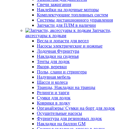
Свечи зажигания
Наклейки на лодочные моторы
Комплектующие топливных систем
Системы дистанционного управления
Запчасти для ПЛМ в наличии
Запчасти,
аксессуары к лодкам
Весла и лопасти для весел
Насосы электрические и ножные
Лодочная Фурнитура
Накладки на сиденья
Тенты для лодок
Якоря, веревки
Полы, слани и стрингера
Надувная мебель
Шасси и колеса
Транцы, Накладки на транцы
Релинги и тарги
Сумки для лодок
Коврики в лодку
Органайзеры/ Сумки на борт для лодок
Осушительные насосы
Фурнитура для резиновых лодок
Накладки на баллон GM
Сиденья складные, кресла в лодку