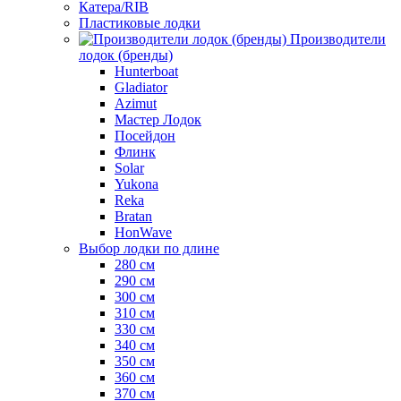
Катера/RIB
Пластиковые лодки
Производители
лодок (бренды)
Hunterboat
Gladiator
Azimut
Мастер Лодок
Посейдон
Флинк
Solar
Yukona
Reka
Bratan
HonWave
Выбор лодки по длине
280 см
290 см
300 см
310 см
330 см
340 см
350 см
360 см
370 см