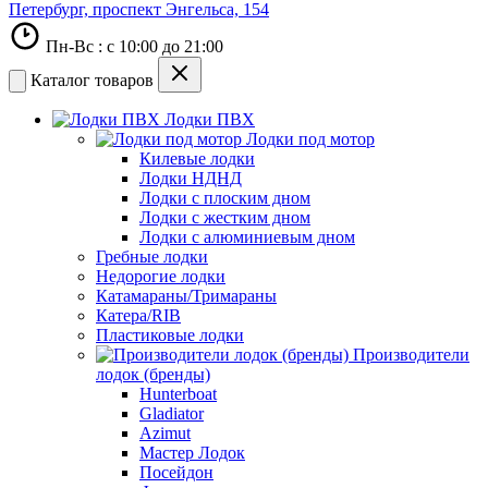
Петербург, проспект Энгельса, 154
Пн-Вс : с 10:00 до 21:00
Каталог товаров
Лодки ПВХ
Лодки под мотор
Килевые лодки
Лодки НДНД
Лодки с плоским дном
Лодки с жестким дном
Лодки с алюминиевым дном
Гребные лодки
Недорогие лодки
Катамараны/Тримараны
Катера/RIB
Пластиковые лодки
Производители
лодок (бренды)
Hunterboat
Gladiator
Azimut
Мастер Лодок
Посейдон