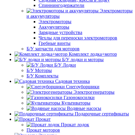
Спиннингодержатели
Электромоторы
и аккумуляторы
Электромоторы
Аккумуляторы
Зарядные устройства
Чехлы для переноски электромоторов
Гребные винты
Б/У запчасти для моторов
Комплект лодка+мотор
Б/У лодки и моторы
Б/У Лодки
Б/У Моторы
Б/У Комплекты
Садовая техника
Снегоуборщики
Электрогенераторы
Газонокосилки
Культиваторы
Водяные насосы
Подарочные сертификаты
Прокат
Прокат лодок
Прокат моторов