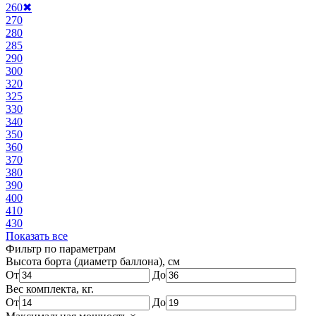
260
✖
270
280
285
290
300
320
325
330
340
350
360
370
380
390
400
410
430
Показать все
Фильтр по параметрам
Высота борта (диаметр баллона), см
От
До
Вес комплекта, кг.
От
До