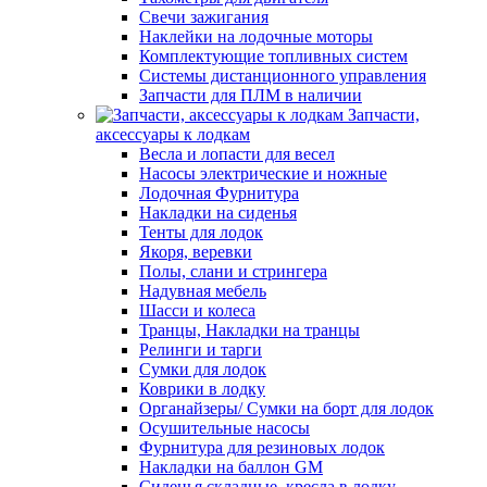
Свечи зажигания
Наклейки на лодочные моторы
Комплектующие топливных систем
Системы дистанционного управления
Запчасти для ПЛМ в наличии
Запчасти,
аксессуары к лодкам
Весла и лопасти для весел
Насосы электрические и ножные
Лодочная Фурнитура
Накладки на сиденья
Тенты для лодок
Якоря, веревки
Полы, слани и стрингера
Надувная мебель
Шасси и колеса
Транцы, Накладки на транцы
Релинги и тарги
Сумки для лодок
Коврики в лодку
Органайзеры/ Сумки на борт для лодок
Осушительные насосы
Фурнитура для резиновых лодок
Накладки на баллон GM
Сиденья складные, кресла в лодку