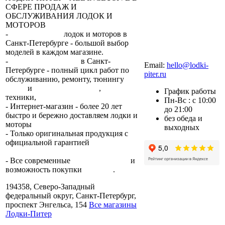
СФЕРЕ ПРОДАЖ И
ОБСЛУЖИВАНИЯ ЛОДОК И
МОТОРОВ
-
сеть магазинов
лодок и моторов в
Санкт-Петербурге - большой выбор
моделей в каждом магазине.
+7 (812) 317-22-93
-
2 сервисных центра
в Санкт-
Email:
hello@lodki-
Петербурге - полный цикл работ по
piter.ru
обслуживанию, ремонту, тюнингу
лодок
и
лодочных моторов
,
прокат
График работы
техники,
trade-in.
Пн-Вс : с 10:00
- Интернет-магазин - более 20 лет
до 21:00
быстро и бережно доставляем лодки и
без обеда и
моторы
по всей России.
выходных
- Только оригинальная продукция с
официальной гарантией
от
производителя.
- Все современные
способы оплаты
и
возможность покупки
в кредит
.
194358, Северо-Западный
федеральный округ, Санкт-Петербург,
проспект Энгельса, 154
Все магазины
Лодки-Питер