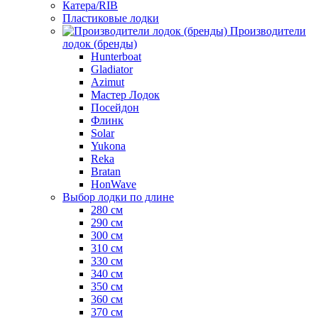
Катера/RIB
Пластиковые лодки
Производители
лодок (бренды)
Hunterboat
Gladiator
Azimut
Мастер Лодок
Посейдон
Флинк
Solar
Yukona
Reka
Bratan
HonWave
Выбор лодки по длине
280 см
290 см
300 см
310 см
330 см
340 см
350 см
360 см
370 см