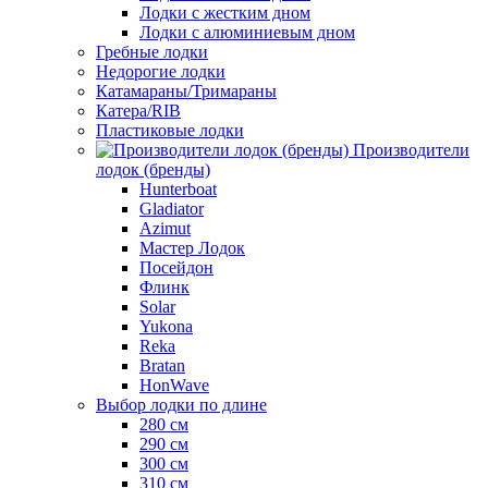
Лодки с жестким дном
Лодки с алюминиевым дном
Гребные лодки
Недорогие лодки
Катамараны/Тримараны
Катера/RIB
Пластиковые лодки
Производители
лодок (бренды)
Hunterboat
Gladiator
Azimut
Мастер Лодок
Посейдон
Флинк
Solar
Yukona
Reka
Bratan
HonWave
Выбор лодки по длине
280 см
290 см
300 см
310 см