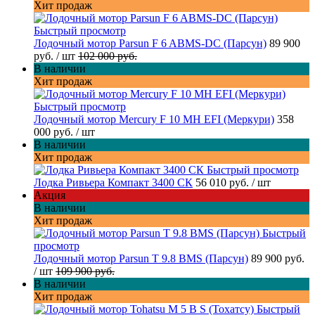
Хит продаж
Быстрый просмотр
Лодочный мотор Parsun F 6 ABMS-DC (Парсун)
89 900
руб.
/ шт
102 000 руб.
В наличии
Хит продаж
Быстрый просмотр
Лодочный мотор Mercury F 10 MH EFI (Меркури)
358
000 руб.
/ шт
В наличии
Хит продаж
Быстрый просмотр
Лодка Ривьера Компакт 3400 СК
56 010 руб.
/ шт
Акция
В наличии
Хит продаж
Быстрый
просмотр
Лодочный мотор Parsun T 9.8 BMS (Парсун)
89 900 руб.
/ шт
109 900 руб.
В наличии
Хит продаж
Быстрый