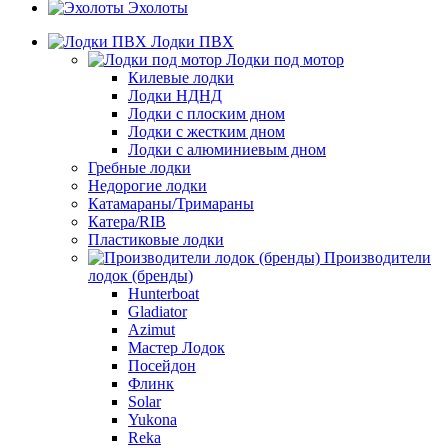
Эхолоты
Лодки ПВХ
Лодки под мотор
Килевые лодки
Лодки НДНД
Лодки с плоским дном
Лодки с жестким дном
Лодки с алюминиевым дном
Гребные лодки
Недорогие лодки
Катамараны/Тримараны
Катера/RIB
Пластиковые лодки
Производители
лодок (бренды)
Hunterboat
Gladiator
Azimut
Мастер Лодок
Посейдон
Флинк
Solar
Yukona
Reka