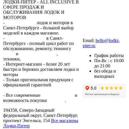
ЛОДКИ-ПИТЕР - ALL INCLUSIVE В
СФЕРЕ ПРОДАЖ И
ОБСЛУЖИВАНИЯ ЛОДОК И
МОТОРОВ
-
сеть магазинов
лодок и моторов в
Санкт-Петербурге - большой выбор
моделей в каждом магазине.
+7 (812) 317-22-93
-
2 сервисных центра
в Санкт-
Email:
hello@lodki-
Петербурге - полный цикл работ по
piter.ru
обслуживанию, ремонту, тюнингу
лодок
и
лодочных моторов
,
прокат
График работы
техники,
trade-in.
Пн-Вс : с 10:00
- Интернет-магазин - более 20 лет
до 21:00
быстро и бережно доставляем лодки и
без обеда и
моторы
по всей России.
выходных
- Только оригинальная продукция с
официальной гарантией
от
производителя.
- Все современные
способы оплаты
и
возможность покупки
в кредит
.
194358, Северо-Западный
федеральный округ, Санкт-Петербург,
проспект Энгельса, 154
Все магазины
Лодки-Питер