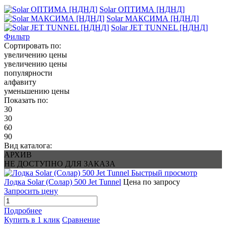
Solar ОПТИМА [НДНД]
Solar МАКСИМА [НДНД]
Solar JET TUNNEL [НДНД]
Фильтр
Сортировать по:
увеличению цены
увеличению цены
популярности
алфавиту
уменьшению цены
Показать по:
30
30
60
90
Вид каталога:
АРХИВ
НЕ ДОСТУПНО ДЛЯ ЗАКАЗА
Быстрый просмотр
Лодка Solar (Солар) 500 Jet Tunnel
Цена по запросу
Запросить цену
Подробнее
Купить в 1 клик
Сравнение