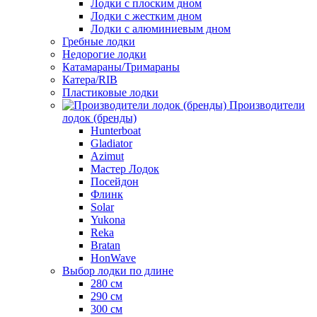
Лодки с плоским дном
Лодки с жестким дном
Лодки с алюминиевым дном
Гребные лодки
Недорогие лодки
Катамараны/Тримараны
Катера/RIB
Пластиковые лодки
Производители
лодок (бренды)
Hunterboat
Gladiator
Azimut
Мастер Лодок
Посейдон
Флинк
Solar
Yukona
Reka
Bratan
HonWave
Выбор лодки по длине
280 см
290 см
300 см