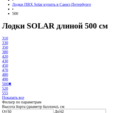
Лодки ПВХ Solar купить в Санкт-Петербурге
•
500
Лодки SOLAR длиной 500 см
310
330
350
380
420
430
450
470
480
490
500
✖
520
555
Показать все
Фильтр по параметрам
Высота борта (диаметр баллона), см
От
До