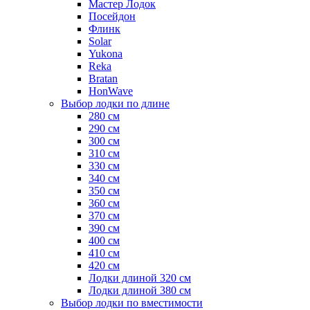
Мастер Лодок
Посейдон
Флинк
Solar
Yukona
Reka
Bratan
HonWave
Выбор лодки по длине
280 см
290 см
300 см
310 см
330 см
340 см
350 см
360 см
370 см
390 см
400 см
410 см
420 см
Лодки длиной 320 см
Лодки длиной 380 см
Выбор лодки по вместимости