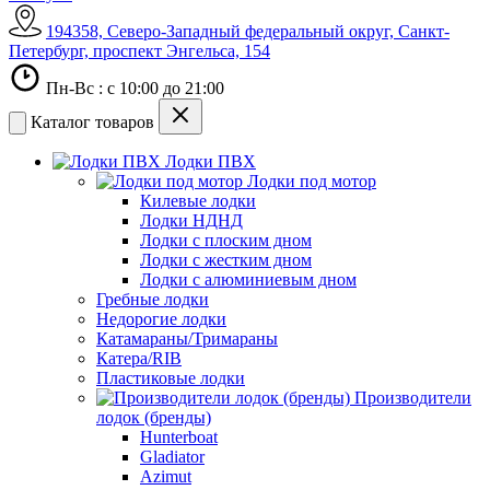
194358, Северо-Западный федеральный округ, Санкт-
Петербург, проспект Энгельса, 154
Пн-Вс : с 10:00 до 21:00
Каталог товаров
Лодки ПВХ
Лодки под мотор
Килевые лодки
Лодки НДНД
Лодки с плоским дном
Лодки с жестким дном
Лодки с алюминиевым дном
Гребные лодки
Недорогие лодки
Катамараны/Тримараны
Катера/RIB
Пластиковые лодки
Производители
лодок (бренды)
Hunterboat
Gladiator
Azimut