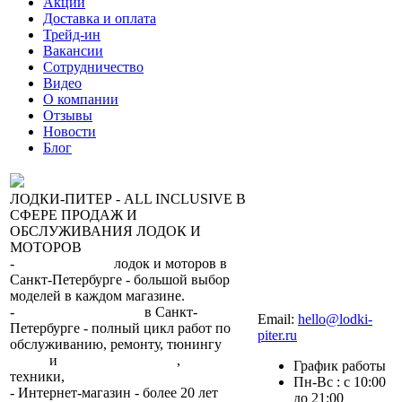
Акции
Доставка и оплата
Трейд-ин
Вакансии
Сотрудничество
Видео
О компании
Отзывы
Новости
Блог
ЛОДКИ-ПИТЕР - ALL INCLUSIVE В
СФЕРЕ ПРОДАЖ И
ОБСЛУЖИВАНИЯ ЛОДОК И
МОТОРОВ
-
сеть магазинов
лодок и моторов в
Санкт-Петербурге - большой выбор
моделей в каждом магазине.
+7 (812) 317-22-93
-
2 сервисных центра
в Санкт-
Email:
hello@lodki-
Петербурге - полный цикл работ по
piter.ru
обслуживанию, ремонту, тюнингу
лодок
и
лодочных моторов
,
прокат
График работы
техники,
trade-in.
Пн-Вс : с 10:00
- Интернет-магазин - более 20 лет
до 21:00