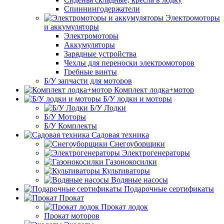
Спиннингодержатели
Электромоторы
и аккумуляторы
Электромоторы
Аккумуляторы
Зарядные устройства
Чехлы для переноски электромоторов
Гребные винты
Б/У запчасти для моторов
Комплект лодка+мотор
Б/У лодки и моторы
Б/У Лодки
Б/У Моторы
Б/У Комплекты
Садовая техника
Снегоуборщики
Электрогенераторы
Газонокосилки
Культиваторы
Водяные насосы
Подарочные сертификаты
Прокат
Прокат лодок
Прокат моторов