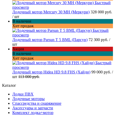
Быстрый
просмотр
Лодочный мотор Mercury 30 MH (Меркури)
328 000 руб.
/ шт
В наличии
Хит продаж
Быстрый
просмотр
Лодочный мотор Parsun T 5 BML (Парсун)
72 300 руб.
/
шт
Акция
В наличии
Хит продаж
Быстрый
просмотр
Лодочный мотор Hidea HD 9.8 FHS (Хайди)
99 000 руб.
/
шт
113 000 руб.
Каталог
Лодки ПВХ
Лодочные моторы
Спассредства и снаряжение
Аксессуары и запчасти
Комплект лодка+мотор