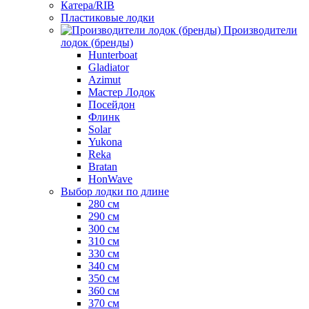
Катера/RIB
Пластиковые лодки
Производители
лодок (бренды)
Hunterboat
Gladiator
Azimut
Мастер Лодок
Посейдон
Флинк
Solar
Yukona
Reka
Bratan
HonWave
Выбор лодки по длине
280 см
290 см
300 см
310 см
330 см
340 см
350 см
360 см
370 см