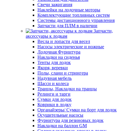
Свечи зажигания
Наклейки на лодочные моторы
Комплектующие топливных систем
Системы дистанционного управления
Запчасти для ПЛМ в наличии
Запчасти,
аксессуары к лодкам
Весла и лопасти для весел
Насосы электрические и ножные
Лодочная Фурнитура
Накладки на сиденья
Тенты для лодок
Якоря, веревки
Полы, слани и стрингера
Надувная мебель
Шасси и колеса
Транцы, Накладки на транцы
Релинги и тарги
Сумки для лодок
Коврики в лодку
Органайзеры/ Сумки на борт для лодок
Осушительные насосы
Фурнитура для резиновых лодок
Накладки на баллон GM
Сиденья складные, кресла в лодку