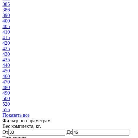
385
386
390
400
405
410
415
420
425
430
435
440
450
460
470
480
490
500
520
555
Показать все
Фильтр по параметрам
Вес комплекта, кг.
От
До