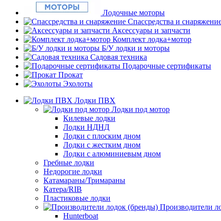
Лодочные моторы
Спассредства и снаряжени
Аксессуары и запчасти
Комплект лодка+мотор
Б/У лодки и моторы
Садовая техника
Подарочные сертификаты
Прокат
Эхолоты
Лодки ПВХ
Лодки под мотор
Килевые лодки
Лодки НДНД
Лодки с плоским дном
Лодки с жестким дном
Лодки с алюминиевым дном
Гребные лодки
Недорогие лодки
Катамараны/Тримараны
Катера/RIB
Пластиковые лодки
Производители ло
Hunterboat