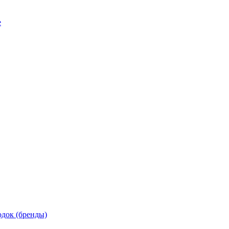
е
док (бренды)