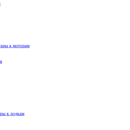
е
уары к моторам
я
ары к лодкам