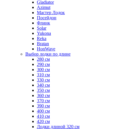
Gladiator
Azimut
Мастер Лодок
Посейдон
Флинк
Solar
Yukona
Reka
Bratan
HonWave
Выбор лодки по длине
280 см
290 см
300 см
310 см
330 см
340 см
350 см
360 см
370 см
390 см
400 см
410 см
420 см
Лодки длиной 320 см