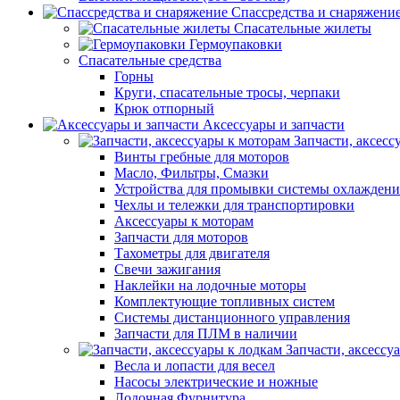
Спассредства и снаряжени
Спасательные жилеты
Гермоупаковки
Спасательные средства
Горны
Круги, спасательные тросы, черпаки
Крюк отпорный
Аксессуары и запчасти
Запчасти, аксесс
Винты гребные для моторов
Масло, Фильтры, Смазки
Устройства для промывки системы охлаждени
Чехлы и тележки для транспортировки
Аксессуары к моторам
Запчасти для моторов
Тахометры для двигателя
Свечи зажигания
Наклейки на лодочные моторы
Комплектующие топливных систем
Системы дистанционного управления
Запчасти для ПЛМ в наличии
Запчасти, аксессу
Весла и лопасти для весел
Насосы электрические и ножные
Лодочная Фурнитура