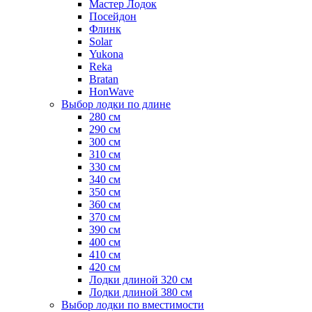
Мастер Лодок
Посейдон
Флинк
Solar
Yukona
Reka
Bratan
HonWave
Выбор лодки по длине
280 см
290 см
300 см
310 см
330 см
340 см
350 см
360 см
370 см
390 см
400 см
410 см
420 см
Лодки длиной 320 см
Лодки длиной 380 см
Выбор лодки по вместимости