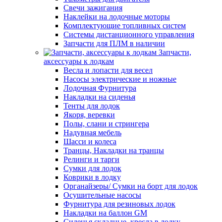
Свечи зажигания
Наклейки на лодочные моторы
Комплектующие топливных систем
Системы дистанционного управления
Запчасти для ПЛМ в наличии
Запчасти,
аксессуары к лодкам
Весла и лопасти для весел
Насосы электрические и ножные
Лодочная Фурнитура
Накладки на сиденья
Тенты для лодок
Якоря, веревки
Полы, слани и стрингера
Надувная мебель
Шасси и колеса
Транцы, Накладки на транцы
Релинги и тарги
Сумки для лодок
Коврики в лодку
Органайзеры/ Сумки на борт для лодок
Осушительные насосы
Фурнитура для резиновых лодок
Накладки на баллон GM
Сиденья складные, кресла в лодку