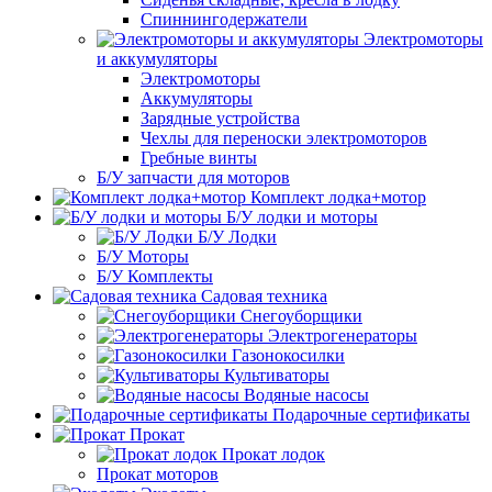
Спиннингодержатели
Электромоторы
и аккумуляторы
Электромоторы
Аккумуляторы
Зарядные устройства
Чехлы для переноски электромоторов
Гребные винты
Б/У запчасти для моторов
Комплект лодка+мотор
Б/У лодки и моторы
Б/У Лодки
Б/У Моторы
Б/У Комплекты
Садовая техника
Снегоуборщики
Электрогенераторы
Газонокосилки
Культиваторы
Водяные насосы
Подарочные сертификаты
Прокат
Прокат лодок
Прокат моторов