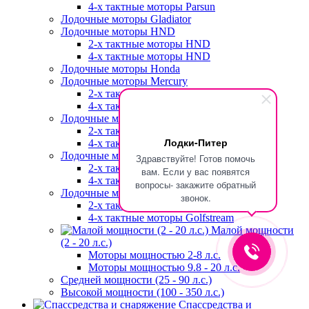
4-х тактные моторы Parsun
Лодочные моторы Gladiator
Лодочные моторы HND
2-х тактные моторы HND
4-х тактные моторы HND
Лодочные моторы Honda
Лодочные моторы Mercury
2-х тактные моторы Mercury
4-х тактные моторы Mercury
Лодочные моторы Tohatsu
2-х тактные моторы Tohatsu
Лодки-Питер
4-х тактные моторы Tohatsu
Лодочные моторы Yamaha
Здравствуйте! Готов помочь
2-х тактные моторы Yamaha
вам. Если у вас появятся
4-х тактные моторы Yamaha
вопросы- закажите обратный
Лодочные моторы Golfstream
звонок.
2-х тактные моторы Golfstream
4-х тактные моторы Golfstream
Малой мощности
(2 - 20 л.с.)
Моторы мощностью 2-8 л.с.
Моторы мощностью 9.8 - 20 л.с.
Средней мощности (25 - 90 л.с.)
Высокой мощности (100 - 350 л.с.)
Спассредства и