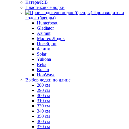
Катера/RIB
Пластиковые лодки
Производители
лодок (бренды)
Hunterboat
Gladiator
Azimut
Мастер Лодок
Посейдон
Флинк
Solar
Yukona
Reka
Bratan
HonWave
Выбор лодки по длине
280 см
290 см
300 см
310 см
330 см
340 см
350 см
360 см
370 см