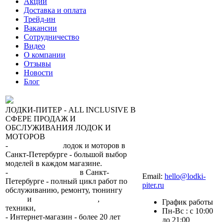
Акции
Доставка и оплата
Трейд-ин
Вакансии
Сотрудничество
Видео
О компании
Отзывы
Новости
Блог
ЛОДКИ-ПИТЕР - ALL INCLUSIVE В
СФЕРЕ ПРОДАЖ И
ОБСЛУЖИВАНИЯ ЛОДОК И
МОТОРОВ
-
сеть магазинов
лодок и моторов в
Санкт-Петербурге - большой выбор
моделей в каждом магазине.
+7 (812) 317-22-93
-
2 сервисных центра
в Санкт-
Email:
hello@lodki-
Петербурге - полный цикл работ по
piter.ru
обслуживанию, ремонту, тюнингу
лодок
и
лодочных моторов
,
прокат
График работы
техники,
trade-in.
Пн-Вс : с 10:00
- Интернет-магазин - более 20 лет
до 21:00