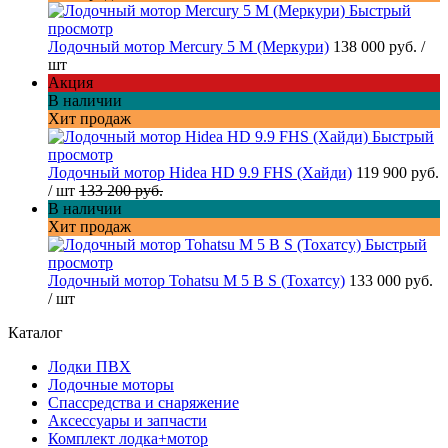
Быстрый
просмотр
Лодочный мотор Mercury 5 M (Меркури)
138 000 руб.
/
шт
Акция
В наличии
Хит продаж
Быстрый
просмотр
Лодочный мотор Hidea HD 9.9 FHS (Хайди)
119 900 руб.
/ шт
133 200 руб.
В наличии
Хит продаж
Быстрый
просмотр
Лодочный мотор Tohatsu M 5 B S (Тохатсу)
133 000 руб.
/ шт
Каталог
Лодки ПВХ
Лодочные моторы
Спассредства и снаряжение
Аксессуары и запчасти
Комплект лодка+мотор