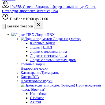
194358, Северо-Западный федеральный округ, Санкт-
Петербург, проспект Энгельса, 154
Пн-Вс : с 10:00 до 21:00
Каталог товаров
Лодки ПВХ
Лодки под мотор
Килевые лодки
Лодки НДНД
Лодки с плоским дном
Лодки с жестким дном
Лодки с алюминиевым дном
Гребные лодки
Недорогие лодки
Катамараны/Тримараны
Катера/RIB
Пластиковые лодки
Производители
лодок (бренды)
Hunterboat
Gladiator
Azimut