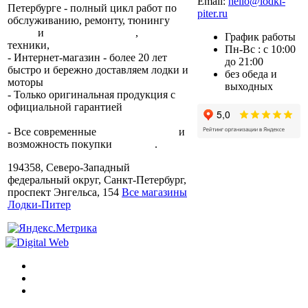
Email:
hello@lodki-
Петербурге - полный цикл работ по
piter.ru
обслуживанию, ремонту, тюнингу
лодок
и
лодочных моторов
,
прокат
График работы
техники,
trade-in.
Пн-Вс : с 10:00
- Интернет-магазин - более 20 лет
до 21:00
быстро и бережно доставляем лодки и
без обеда и
моторы
по всей России.
выходных
- Только оригинальная продукция с
официальной гарантией
от
производителя.
- Все современные
способы оплаты
и
возможность покупки
в кредит
.
194358, Северо-Западный
федеральный округ, Санкт-Петербург,
проспект Энгельса, 154
Все магазины
Лодки-Питер