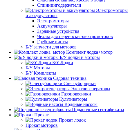
Спиннингодержатели
Электромоторы
и аккумуляторы
Электромоторы
Аккумуляторы
Зарядные устройства
Чехлы для переноски электромоторов
Гребные винты
Б/У запчасти для моторов
Комплект лодка+мотор
Б/У лодки и моторы
Б/У Лодки
Б/У Моторы
Б/У Комплекты
Садовая техника
Снегоуборщики
Электрогенераторы
Газонокосилки
Культиваторы
Водяные насосы
Подарочные сертификаты
Прокат
Прокат лодок
Прокат моторов