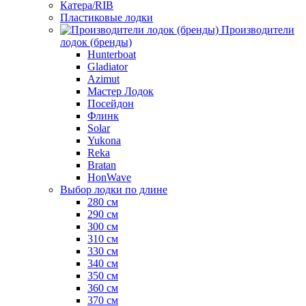
Катера/RIB
Пластиковые лодки
Производители
лодок (бренды)
Hunterboat
Gladiator
Azimut
Мастер Лодок
Посейдон
Флинк
Solar
Yukona
Reka
Bratan
HonWave
Выбор лодки по длине
280 см
290 см
300 см
310 см
330 см
340 см
350 см
360 см
370 см