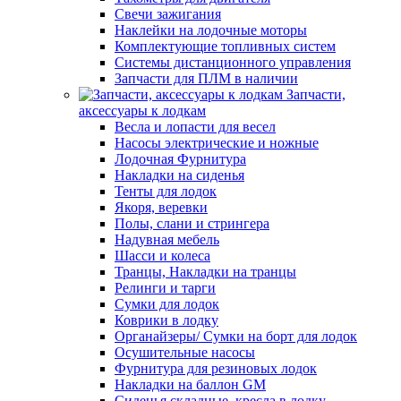
Свечи зажигания
Наклейки на лодочные моторы
Комплектующие топливных систем
Системы дистанционного управления
Запчасти для ПЛМ в наличии
Запчасти,
аксессуары к лодкам
Весла и лопасти для весел
Насосы электрические и ножные
Лодочная Фурнитура
Накладки на сиденья
Тенты для лодок
Якоря, веревки
Полы, слани и стрингера
Надувная мебель
Шасси и колеса
Транцы, Накладки на транцы
Релинги и тарги
Сумки для лодок
Коврики в лодку
Органайзеры/ Сумки на борт для лодок
Осушительные насосы
Фурнитура для резиновых лодок
Накладки на баллон GM
Сиденья складные, кресла в лодку