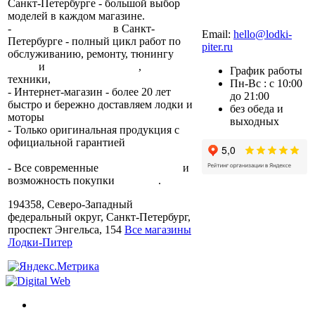
Санкт-Петербурге - большой выбор
моделей в каждом магазине.
+7 (812) 317-22-93
-
2 сервисных центра
в Санкт-
Email:
hello@lodki-
Петербурге - полный цикл работ по
piter.ru
обслуживанию, ремонту, тюнингу
лодок
и
лодочных моторов
,
прокат
График работы
техники,
trade-in.
Пн-Вс : с 10:00
- Интернет-магазин - более 20 лет
до 21:00
быстро и бережно доставляем лодки и
без обеда и
моторы
по всей России.
выходных
- Только оригинальная продукция с
официальной гарантией
от
производителя.
- Все современные
способы оплаты
и
возможность покупки
в кредит
.
194358, Северо-Западный
федеральный округ, Санкт-Петербург,
проспект Энгельса, 154
Все магазины
Лодки-Питер