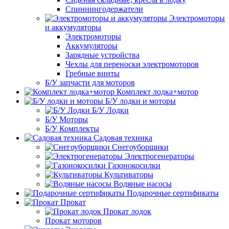
Спиннингодержатели
Электромоторы
и аккумуляторы
Электромоторы
Аккумуляторы
Зарядные устройства
Чехлы для переноски электромоторов
Гребные винты
Б/У запчасти для моторов
Комплект лодка+мотор
Б/У лодки и моторы
Б/У Лодки
Б/У Моторы
Б/У Комплекты
Садовая техника
Снегоуборщики
Электрогенераторы
Газонокосилки
Культиваторы
Водяные насосы
Подарочные сертификаты
Прокат
Прокат лодок
Прокат моторов