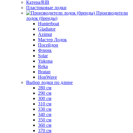
Катера/RIB
Пластиковые лодки
Производители
лодок (бренды)
Hunterboat
Gladiator
Azimut
Мастер Лодок
Посейдон
Флинк
Solar
Yukona
Reka
Bratan
HonWave
Выбор лодки по длине
280 см
290 см
300 см
310 см
330 см
340 см
350 см
360 см
370 см