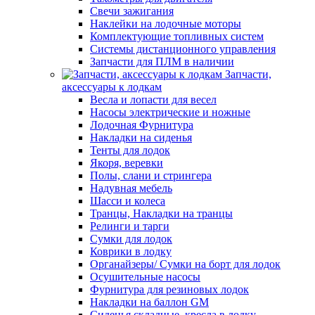
Свечи зажигания
Наклейки на лодочные моторы
Комплектующие топливных систем
Системы дистанционного управления
Запчасти для ПЛМ в наличии
Запчасти,
аксессуары к лодкам
Весла и лопасти для весел
Насосы электрические и ножные
Лодочная Фурнитура
Накладки на сиденья
Тенты для лодок
Якоря, веревки
Полы, слани и стрингера
Надувная мебель
Шасси и колеса
Транцы, Накладки на транцы
Релинги и тарги
Сумки для лодок
Коврики в лодку
Органайзеры/ Сумки на борт для лодок
Осушительные насосы
Фурнитура для резиновых лодок
Накладки на баллон GM
Сиденья складные, кресла в лодку