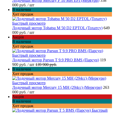
Лодочный мотор Mercury F 10 MH EFI (Меркури)
358
000 руб.
/ шт
В наличии
Хит продаж
Быстрый просмотр
Лодочный мотор Tohatsu M 50 D2 EPTOL (Тохатсу)
649
000 руб.
/ шт
Акция
В наличии
Хит продаж
Быстрый просмотр
Лодочный мотор Parsun T 9.9 PRO BMS (Парсун)
119
900 руб.
/ шт
139 900 руб.
В наличии
Хит продаж
Быстрый просмотр
Лодочный мотор Mercury 15 MH (294cc) (Меркури)
263
000 руб.
/ шт
Акция
В наличии
Хит продаж
Быстрый