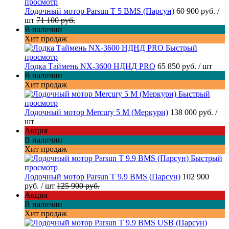
просмотр
Лодочный мотор Parsun T 5 BMS (Парсун)
60 900 руб.
/
шт
71 100 руб.
В наличии
Хит продаж
Быстрый
просмотр
Лодка Таймень NX-3600 НДНД PRO
65 850 руб.
/ шт
В наличии
Хит продаж
Быстрый
просмотр
Лодочный мотор Mercury 5 M (Меркури)
138 000 руб.
/
шт
Акция
В наличии
Хит продаж
Быстрый
просмотр
Лодочный мотор Parsun T 9.9 BMS (Парсун)
102 900
руб.
/ шт
125 900 руб.
Акция
В наличии
Хит продаж