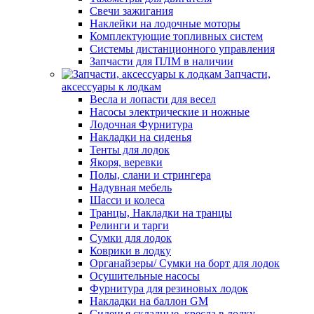
Свечи зажигания
Наклейки на лодочные моторы
Комплектующие топливных систем
Системы дистанционного управления
Запчасти для ПЛМ в наличии
Запчасти,
аксессуары к лодкам
Весла и лопасти для весел
Насосы электрические и ножные
Лодочная Фурнитура
Накладки на сиденья
Тенты для лодок
Якоря, веревки
Полы, слани и стрингера
Надувная мебель
Шасси и колеса
Транцы, Накладки на транцы
Релинги и тарги
Сумки для лодок
Коврики в лодку
Органайзеры/ Сумки на борт для лодок
Осушительные насосы
Фурнитура для резиновых лодок
Накладки на баллон GM
Сиденья складные, кресла в лодку