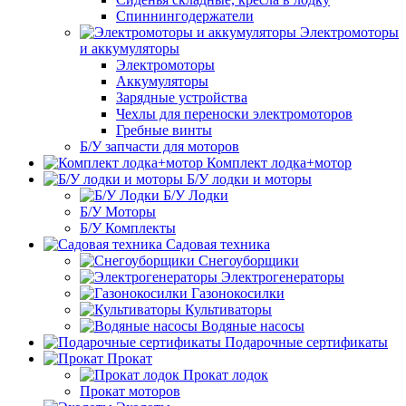
Спиннингодержатели
Электромоторы
и аккумуляторы
Электромоторы
Аккумуляторы
Зарядные устройства
Чехлы для переноски электромоторов
Гребные винты
Б/У запчасти для моторов
Комплект лодка+мотор
Б/У лодки и моторы
Б/У Лодки
Б/У Моторы
Б/У Комплекты
Садовая техника
Снегоуборщики
Электрогенераторы
Газонокосилки
Культиваторы
Водяные насосы
Подарочные сертификаты
Прокат
Прокат лодок
Прокат моторов