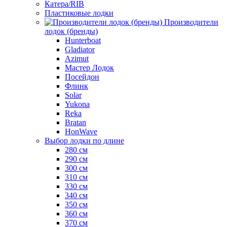
Катера/RIB
Пластиковые лодки
Производители
лодок (бренды)
Hunterboat
Gladiator
Azimut
Мастер Лодок
Посейдон
Флинк
Solar
Yukona
Reka
Bratan
HonWave
Выбор лодки по длине
280 см
290 см
300 см
310 см
330 см
340 см
350 см
360 см
370 см