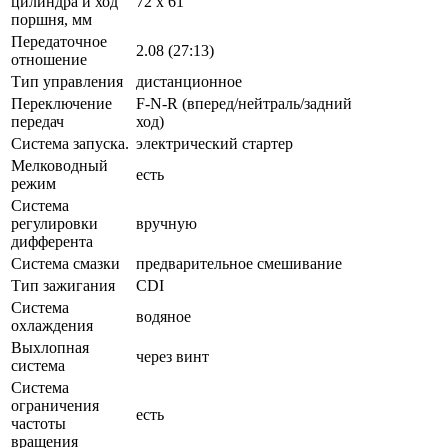
цилиндра и ход
72 x 61
поршня, мм
Передаточное
2.08 (27:13)
отношение
Тип управления
дистанционное
Переключение
F-N-R (вперед/нейтраль/задний
передач
ход)
Система запуска.
электрический стартер
Мелководный
есть
режим
Система
регулировки
вручную
дифферента
Система смазки
предварительное смешивание
Тип зажигания
CDI
Система
водяное
охлаждения
Выхлопная
через винт
система
Система
ограничения
есть
частоты
вращения