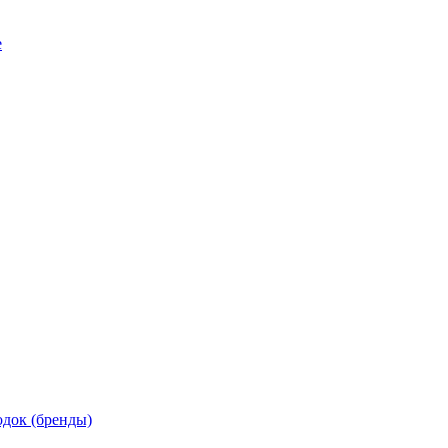
е
док (бренды)