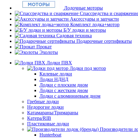
Лодочные моторы
Спассредства и снаряжени
Аксессуары и запчасти
Комплект лодка+мотор
Б/У лодки и моторы
Садовая техника
Подарочные сертификаты
Прокат
Эхолоты
Лодки ПВХ
Лодки под мотор
Килевые лодки
Лодки НДНД
Лодки с плоским дном
Лодки с жестким дном
Лодки с алюминиевым дном
Гребные лодки
Недорогие лодки
Катамараны/Тримараны
Катера/RIB
Пластиковые лодки
Производители ло
Hunterboat