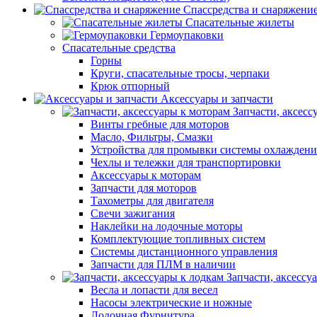
Спассредства и снаряжени
Спасательные жилеты
Гермоупаковки
Спасательные средства
Горны
Круги, спасательные тросы, черпаки
Крюк отпорный
Аксессуары и запчасти
Запчасти, аксесс
Винты гребные для моторов
Масло, Фильтры, Смазки
Устройства для промывки системы охлаждени
Чехлы и тележки для транспортировки
Аксессуары к моторам
Запчасти для моторов
Тахометры для двигателя
Свечи зажигания
Наклейки на лодочные моторы
Комплектующие топливных систем
Системы дистанционного управления
Запчасти для ПЛМ в наличии
Запчасти, аксессу
Весла и лопасти для весел
Насосы электрические и ножные
Лодочная Фурнитура