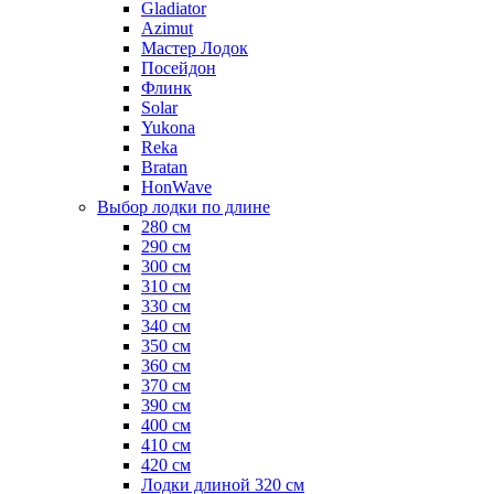
Gladiator
Azimut
Мастер Лодок
Посейдон
Флинк
Solar
Yukona
Reka
Bratan
HonWave
Выбор лодки по длине
280 см
290 см
300 см
310 см
330 см
340 см
350 см
360 см
370 см
390 см
400 см
410 см
420 см
Лодки длиной 320 см