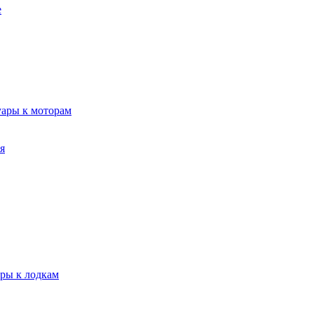
е
уары к моторам
я
ары к лодкам