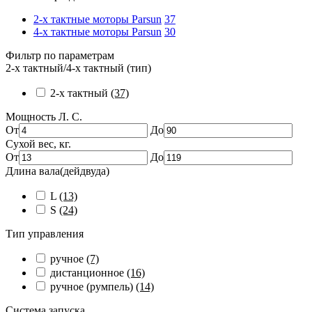
2-х тактные моторы Parsun
37
4-х тактные моторы Parsun
30
Фильтр по параметрам
2-х тактный/4-х тактный (тип)
2-х тактный
(37)
Мощность Л. С.
От
До
Сухой вес, кг.
От
До
Длина вала(дейдвуда)
L
(13)
S
(24)
Тип управления
ручное
(7)
дистанционное
(16)
ручное (румпель)
(14)
Система запуска.