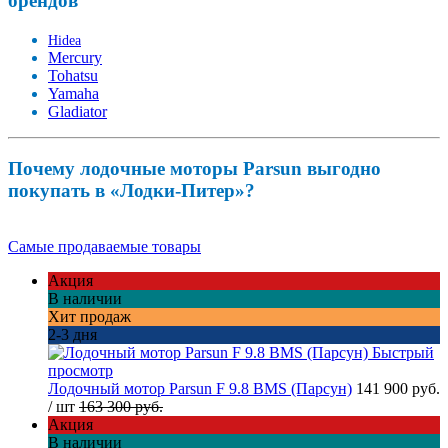
брендов
Hidea
Mercury
Tohatsu
Yamaha
Gladiator
Почему лодочные моторы Parsun выгодно
покупать в «Лодки-Питер»?
Самые продаваемые товары
Акция
В наличии
Хит продаж
2-3 дня
Быстрый
просмотр
Лодочный мотор Parsun F 9.8 BMS (Парсун)
141 900 руб.
/ шт
163 300 руб.
Акция
В наличии