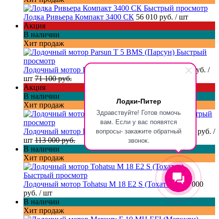
Быстрый просмотр
Лодка Ривьера Компакт 3400 СК
56 010 руб.
/ шт
Акция
В наличии
Хит продаж
Быстрый
просмотр
Лодочный мотор Parsun T 5 BMS (Парсун)
60 900 руб.
/
шт
71 100 руб.
Акция
В наличии
Лодки-Питер
Хит продаж
Здравствуйте! Готов помочь
Быстрый
вам. Если у вас появятся
просмотр
вопросы- закажите обратный
Лодочный мотор Hidea HD 9.8 FHS (Хайди)
99 000 руб.
/
звонок.
шт
113 000 руб.
В наличии
Хит продаж
Быстрый просмотр
Лодочный мотор Tohatsu M 18 E2 S (Тохатсу)
238 000
руб.
/ шт
В наличии
Хит продаж