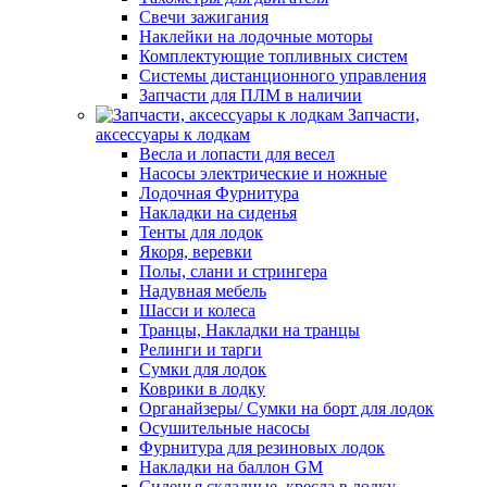
Свечи зажигания
Наклейки на лодочные моторы
Комплектующие топливных систем
Системы дистанционного управления
Запчасти для ПЛМ в наличии
Запчасти,
аксессуары к лодкам
Весла и лопасти для весел
Насосы электрические и ножные
Лодочная Фурнитура
Накладки на сиденья
Тенты для лодок
Якоря, веревки
Полы, слани и стрингера
Надувная мебель
Шасси и колеса
Транцы, Накладки на транцы
Релинги и тарги
Сумки для лодок
Коврики в лодку
Органайзеры/ Сумки на борт для лодок
Осушительные насосы
Фурнитура для резиновых лодок
Накладки на баллон GM
Сиденья складные, кресла в лодку