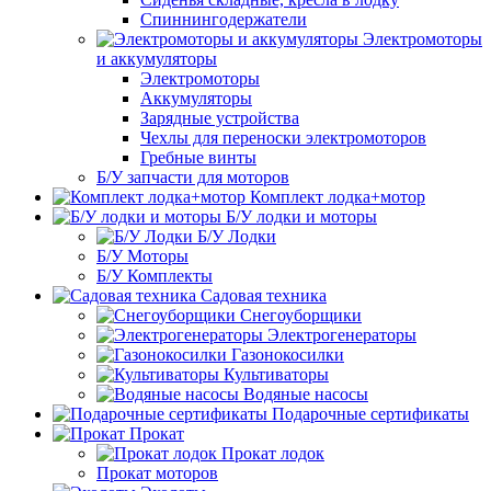
Спиннингодержатели
Электромоторы
и аккумуляторы
Электромоторы
Аккумуляторы
Зарядные устройства
Чехлы для переноски электромоторов
Гребные винты
Б/У запчасти для моторов
Комплект лодка+мотор
Б/У лодки и моторы
Б/У Лодки
Б/У Моторы
Б/У Комплекты
Садовая техника
Снегоуборщики
Электрогенераторы
Газонокосилки
Культиваторы
Водяные насосы
Подарочные сертификаты
Прокат
Прокат лодок
Прокат моторов