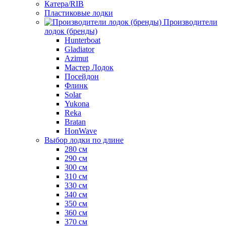
Катера/RIB
Пластиковые лодки
Производители
лодок (бренды)
Hunterboat
Gladiator
Azimut
Мастер Лодок
Посейдон
Флинк
Solar
Yukona
Reka
Bratan
HonWave
Выбор лодки по длине
280 см
290 см
300 см
310 см
330 см
340 см
350 см
360 см
370 см