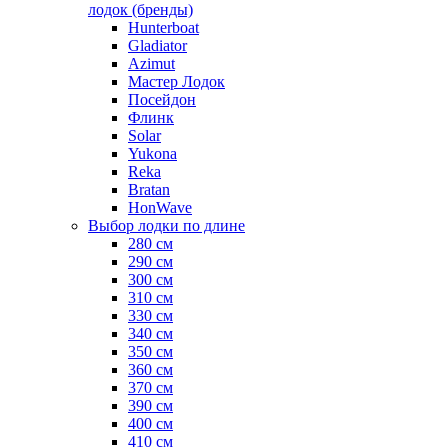
лодок (бренды)
Hunterboat
Gladiator
Azimut
Мастер Лодок
Посейдон
Флинк
Solar
Yukona
Reka
Bratan
HonWave
Выбор лодки по длине
280 см
290 см
300 см
310 см
330 см
340 см
350 см
360 см
370 см
390 см
400 см
410 см