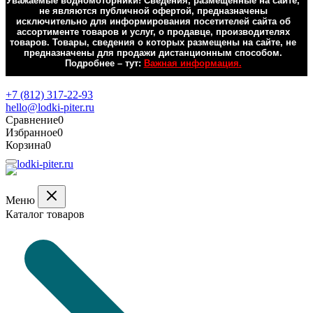
Уважаемые водномоторники! Сведения, размещенные на сайте,
не являются публичной офертой, предназначены
исключительно для информирования посетителей сайта об
ассортименте товаров и услуг, о продавце, производителях
товаров. Товары, сведения о которых размещены на сайте, не
предназначены для продажи дистанционным способом.
Подробнее – тут:
Важная информация.
Обратная связь
+7 (812) 317-22-93
hello@lodki-piter.ru
Сравнение
0
Избранное
0
Корзина
0
Меню
Каталог товаров