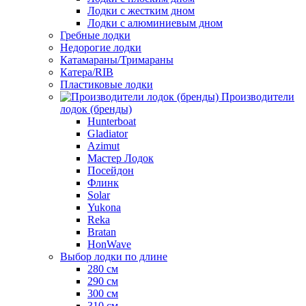
Лодки с жестким дном
Лодки с алюминиевым дном
Гребные лодки
Недорогие лодки
Катамараны/Тримараны
Катера/RIB
Пластиковые лодки
Производители
лодок (бренды)
Hunterboat
Gladiator
Azimut
Мастер Лодок
Посейдон
Флинк
Solar
Yukona
Reka
Bratan
HonWave
Выбор лодки по длине
280 см
290 см
300 см
310 см