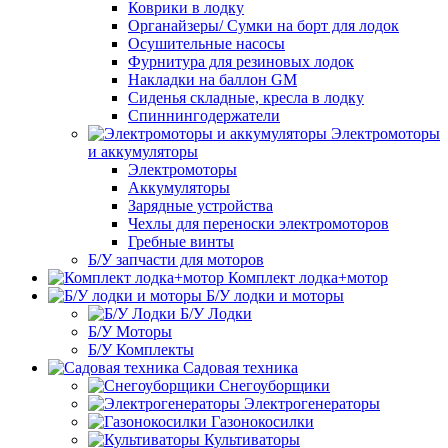
Коврики в лодку
Органайзеры/ Сумки на борт для лодок
Осушительные насосы
Фурнитура для резиновых лодок
Накладки на баллон GM
Сиденья складные, кресла в лодку
Спиннингодержатели
Электромоторы
и аккумуляторы
Электромоторы
Аккумуляторы
Зарядные устройства
Чехлы для переноски электромоторов
Гребные винты
Б/У запчасти для моторов
Комплект лодка+мотор
Б/У лодки и моторы
Б/У Лодки
Б/У Моторы
Б/У Комплекты
Садовая техника
Снегоуборщики
Электрогенераторы
Газонокосилки
Культиваторы