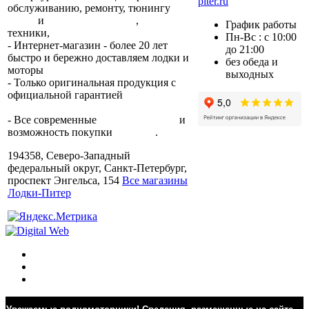
piter.ru
обслуживанию, ремонту, тюнингу
лодок
и
лодочных моторов
,
прокат
График работы
техники,
trade-in.
Пн-Вс : с 10:00
- Интернет-магазин - более 20 лет
до 21:00
быстро и бережно доставляем лодки и
без обеда и
моторы
по всей России.
выходных
- Только оригинальная продукция с
официальной гарантией
от
производителя.
- Все современные
способы оплаты
и
возможность покупки
в кредит
.
194358, Северо-Западный
федеральный округ, Санкт-Петербург,
проспект Энгельса, 154
Все магазины
Лодки-Питер