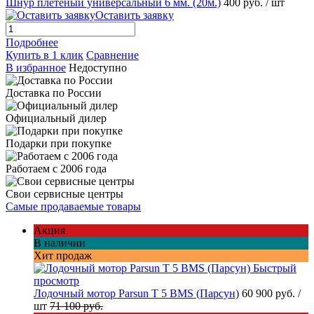
Шнур плетеный универсальный 6 мм. (20м.)
400 руб.
/ шт
Оставить заявку
Подробнее
Купить в 1 клик
Сравнение
В избранное
Недоступно
Доставка по России
Официальный дилер
Подарки при покупке
Работаем с 2006 года
Свои сервисные центры
Самые продаваемые товары
Акция
В наличии
Хит продаж
Быстрый
просмотр
Лодочный мотор Parsun T 5 BMS (Парсун)
60 900 руб.
/
шт
71 100 руб.