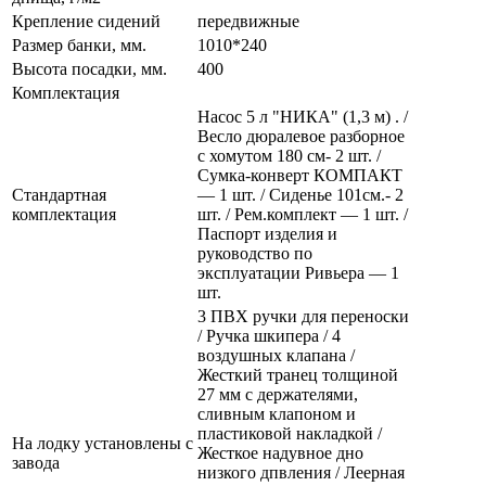
Крепление сидений
передвижные
Размер банки, мм.
1010*240
Высота посадки, мм.
400
Комплектация
Насос 5 л "НИКА" (1,3 м) . /
Весло дюралевое разборное
с хомутом 180 см- 2 шт. /
Сумка-конверт КОМПАКТ
Стандартная
— 1 шт. / Сиденье 101см.- 2
комплектация
шт. / Рем.комплект — 1 шт. /
Паспорт изделия и
руководство по
эксплуатации Ривьера — 1
шт.
3 ПВХ ручки для переноски
/ Ручка шкипера / 4
воздушных клапана /
Жесткий транец толщиной
27 мм с держателями,
сливным клапоном и
пластиковой накладкой /
На лодку установлены с
Жесткое надувное дно
завода
низкого дпвления / Леерная