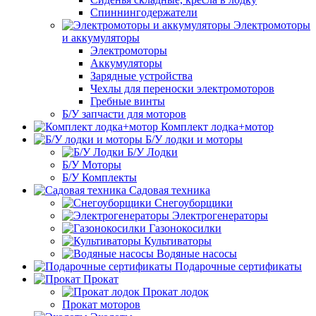
Спиннингодержатели
Электромоторы
и аккумуляторы
Электромоторы
Аккумуляторы
Зарядные устройства
Чехлы для переноски электромоторов
Гребные винты
Б/У запчасти для моторов
Комплект лодка+мотор
Б/У лодки и моторы
Б/У Лодки
Б/У Моторы
Б/У Комплекты
Садовая техника
Снегоуборщики
Электрогенераторы
Газонокосилки
Культиваторы
Водяные насосы
Подарочные сертификаты
Прокат
Прокат лодок
Прокат моторов