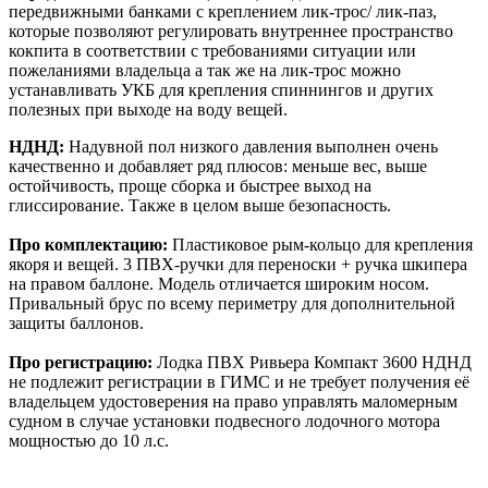
передвижными банками с креплением лик-трос/ лик-паз,
которые позволяют регулировать внутреннее пространство
кокпита в соответствии с требованиями ситуации или
пожеланиями владельца а так же на лик-трос можно
устанавливать УКБ для крепления спиннингов и других
полезных при выходе на воду вещей.
НДНД:
Надувной пол низкого давления выполнен очень
качественно и добавляет ряд плюсов: меньше вес, выше
остойчивость, проще сборка и быстрее выход на
глиссирование. Также в целом выше безопасность.
Про комплектацию
:
Пластиковое рым-кольцо для крепления
якоря и вещей. 3 ПВХ-ручки для переноски + ручка шкипера
на правом баллоне. Модель отличается широким носом.
Привальный брус по всему периметру для дополнительной
защиты баллонов.
Про регистрацию:
Лодка ПВХ Ривьера Компакт 3600 НДНД
не подлежит регистрации в ГИМС и не требует получения её
владельцем удостоверения на право управлять маломерным
судном в случае установки подвесного лодочного мотора
мощностью до 10 л.с.