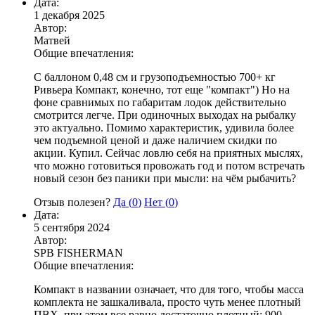
Дата:
1 декабря 2025
Автор:
Матвей
Общие впечатления:
С баллоном 0,48 см и грузоподъемностью 700+ кг
Ривьера Компакт, конечно, тот еще "компакт") Но на
фоне сравнимых по габаритам лодок действительно
смотрится легче. При одиночных выходах на рыбалку
это актуально. Помимо характеристик, удивила более
чем подъемной ценой и даже наличием скидки по
акции. Купил. Сейчас ловлю себя на приятных мыслях,
что можно готовиться провожать год и потом встречать
новый сезон без паники при мысли: на чём рыбачить?
Отзыв полезен?
Да (
0
)
Нет (
0
)
Дата:
5 сентября 2024
Автор:
SPB FISHERMAN
Общие впечатления:
Компакт в названии означает, что для того, чтобы масса
комплекта не зашкаливала, просто чуть менее плотный
ПВХ, при этом все равно достаточно плотный: 900