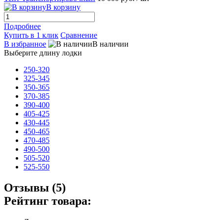
В корзину
Подробнее
Купить в 1 клик
Сравнение
В избранное
В наличии
Выберите длину лодки
250-320
325-345
350-365
370-385
390-400
405-425
430-445
450-465
470-485
490-500
505-520
525-550
Отзывы (5)
Рейтинг товара: