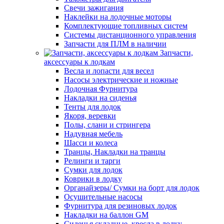
Свечи зажигания
Наклейки на лодочные моторы
Комплектующие топливных систем
Системы дистанционного управления
Запчасти для ПЛМ в наличии
Запчасти,
аксессуары к лодкам
Весла и лопасти для весел
Насосы электрические и ножные
Лодочная Фурнитура
Накладки на сиденья
Тенты для лодок
Якоря, веревки
Полы, слани и стрингера
Надувная мебель
Шасси и колеса
Транцы, Накладки на транцы
Релинги и тарги
Сумки для лодок
Коврики в лодку
Органайзеры/ Сумки на борт для лодок
Осушительные насосы
Фурнитура для резиновых лодок
Накладки на баллон GM
Сиденья складные, кресла в лодку