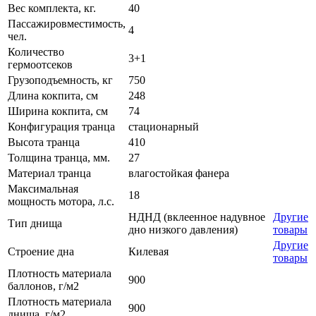
Вес комплекта, кг.
40
Пассажировместимость,
4
чел.
Количество
3+1
гермоотсеков
Грузоподъемность, кг
750
Длина кокпита, см
248
Ширина кокпита, см
74
Конфигурация транца
стационарный
Высота транца
410
Толщина транца, мм.
27
Материал транца
влагостойкая фанера
Максимальная
18
мощность мотора, л.с.
НДНД (вклеенное надувное
Другие
Тип днища
дно низкого давления)
товары
Другие
Строение дна
Килевая
товары
Плотность материала
900
баллонов, г/м2
Плотность материала
900
днища, г/м2