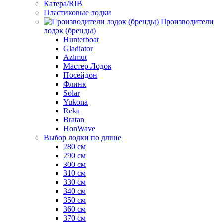
Катера/RIB
Пластиковые лодки
Производители
лодок (бренды)
Hunterboat
Gladiator
Azimut
Мастер Лодок
Посейдон
Флинк
Solar
Yukona
Reka
Bratan
HonWave
Выбор лодки по длине
280 см
290 см
300 см
310 см
330 см
340 см
350 см
360 см
370 см