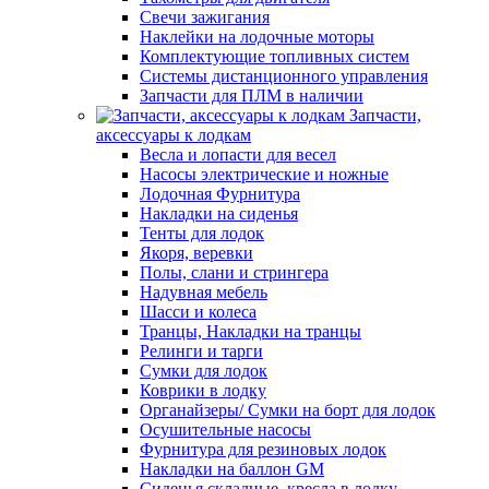
Свечи зажигания
Наклейки на лодочные моторы
Комплектующие топливных систем
Системы дистанционного управления
Запчасти для ПЛМ в наличии
Запчасти,
аксессуары к лодкам
Весла и лопасти для весел
Насосы электрические и ножные
Лодочная Фурнитура
Накладки на сиденья
Тенты для лодок
Якоря, веревки
Полы, слани и стрингера
Надувная мебель
Шасси и колеса
Транцы, Накладки на транцы
Релинги и тарги
Сумки для лодок
Коврики в лодку
Органайзеры/ Сумки на борт для лодок
Осушительные насосы
Фурнитура для резиновых лодок
Накладки на баллон GM
Сиденья складные, кресла в лодку