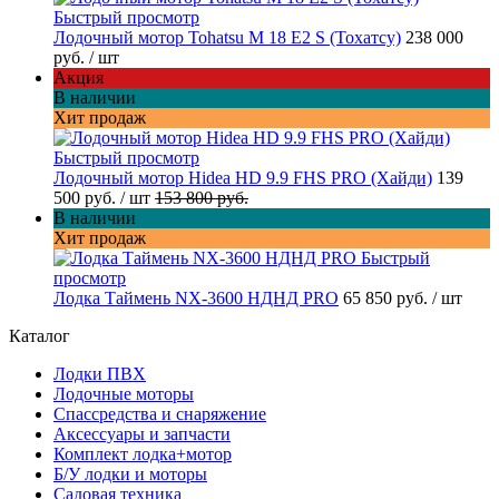
Быстрый просмотр
Лодочный мотор Tohatsu M 18 E2 S (Тохатсу)
238 000
руб.
/ шт
Акция
В наличии
Хит продаж
Быстрый просмотр
Лодочный мотор Hidea HD 9.9 FHS PRO (Хайди)
139
500 руб.
/ шт
153 800 руб.
В наличии
Хит продаж
Быстрый
просмотр
Лодка Таймень NX-3600 НДНД PRO
65 850 руб.
/ шт
Каталог
Лодки ПВХ
Лодочные моторы
Спассредства и снаряжение
Аксессуары и запчасти
Комплект лодка+мотор
Б/У лодки и моторы
Садовая техника