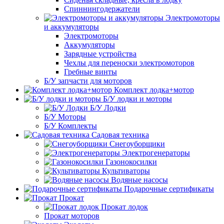
Спиннингодержатели
Электромоторы
и аккумуляторы
Электромоторы
Аккумуляторы
Зарядные устройства
Чехлы для переноски электромоторов
Гребные винты
Б/У запчасти для моторов
Комплект лодка+мотор
Б/У лодки и моторы
Б/У Лодки
Б/У Моторы
Б/У Комплекты
Садовая техника
Снегоуборщики
Электрогенераторы
Газонокосилки
Культиваторы
Водяные насосы
Подарочные сертификаты
Прокат
Прокат лодок
Прокат моторов