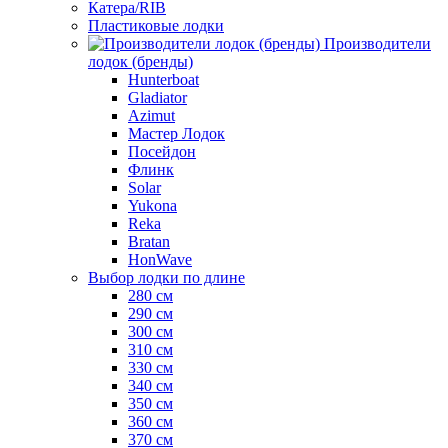
Катера/RIB
Пластиковые лодки
Производители
лодок (бренды)
Hunterboat
Gladiator
Azimut
Мастер Лодок
Посейдон
Флинк
Solar
Yukona
Reka
Bratan
HonWave
Выбор лодки по длине
280 см
290 см
300 см
310 см
330 см
340 см
350 см
360 см
370 см