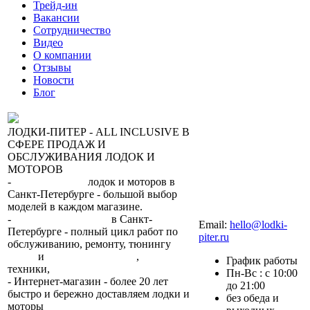
Трейд-ин
Вакансии
Сотрудничество
Видео
О компании
Отзывы
Новости
Блог
ЛОДКИ-ПИТЕР - ALL INCLUSIVE В
СФЕРЕ ПРОДАЖ И
ОБСЛУЖИВАНИЯ ЛОДОК И
МОТОРОВ
-
сеть магазинов
лодок и моторов в
Санкт-Петербурге - большой выбор
моделей в каждом магазине.
+7 (812) 317-22-93
-
2 сервисных центра
в Санкт-
Email:
hello@lodki-
Петербурге - полный цикл работ по
piter.ru
обслуживанию, ремонту, тюнингу
лодок
и
лодочных моторов
,
прокат
График работы
техники,
trade-in.
Пн-Вс : с 10:00
- Интернет-магазин - более 20 лет
до 21:00
быстро и бережно доставляем лодки и
без обеда и
моторы
по всей России.