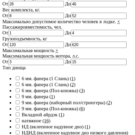
От
До
Вес комплекта, кг.
От
До
Максимально допустимое количество человек в лодке.
×
Пассажировместимость, чел.
От
До
Грузоподъемность, кг
От
До
Максимальная мощность
×
Максимальная мощность мотора, л.с.
От
До
Тип днища
6 мм. фанера (1 Слань)
(1)
6 мм. фанера (1 Слань)
(2)
6 мм. фанера (Пол-книжка)
(3)
9 мм. фанера
(1)
9 мм. фанера (наборный пол/стрингеры)
(2)
9 мм. фанера (Пол-книжка)
(6)
Вкладной айрдэк
(1)
натяжное
(16)
НД (вклеенное надувное дно)
(1)
НДНД (вклеенное надувное дно низкого давления)