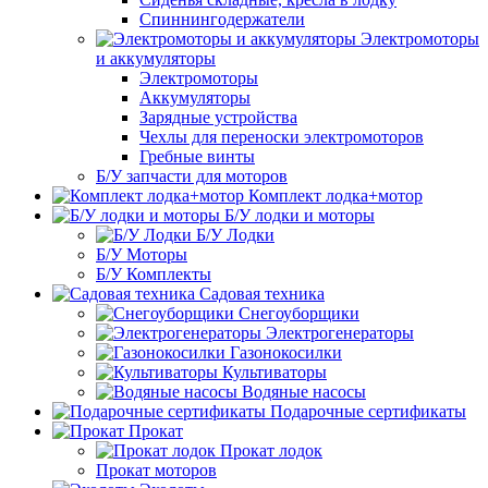
Спиннингодержатели
Электромоторы
и аккумуляторы
Электромоторы
Аккумуляторы
Зарядные устройства
Чехлы для переноски электромоторов
Гребные винты
Б/У запчасти для моторов
Комплект лодка+мотор
Б/У лодки и моторы
Б/У Лодки
Б/У Моторы
Б/У Комплекты
Садовая техника
Снегоуборщики
Электрогенераторы
Газонокосилки
Культиваторы
Водяные насосы
Подарочные сертификаты
Прокат
Прокат лодок
Прокат моторов