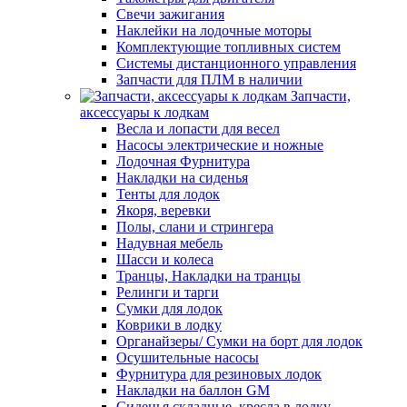
Свечи зажигания
Наклейки на лодочные моторы
Комплектующие топливных систем
Системы дистанционного управления
Запчасти для ПЛМ в наличии
Запчасти,
аксессуары к лодкам
Весла и лопасти для весел
Насосы электрические и ножные
Лодочная Фурнитура
Накладки на сиденья
Тенты для лодок
Якоря, веревки
Полы, слани и стрингера
Надувная мебель
Шасси и колеса
Транцы, Накладки на транцы
Релинги и тарги
Сумки для лодок
Коврики в лодку
Органайзеры/ Сумки на борт для лодок
Осушительные насосы
Фурнитура для резиновых лодок
Накладки на баллон GM
Сиденья складные, кресла в лодку