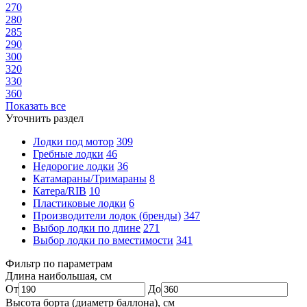
270
280
285
290
300
320
330
360
Показать все
Уточнить раздел
Лодки под мотор
309
Гребные лодки
46
Недорогие лодки
36
Катамараны/Тримараны
8
Катера/RIB
10
Пластиковые лодки
6
Производители лодок (бренды)
347
Выбор лодки по длине
271
Выбор лодки по вместимости
341
Фильтр по параметрам
Длина наибольшая, см
От
До
Высота борта (диаметр баллона), см