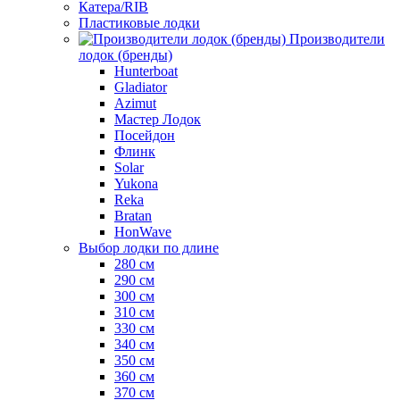
Катера/RIB
Пластиковые лодки
Производители
лодок (бренды)
Hunterboat
Gladiator
Azimut
Мастер Лодок
Посейдон
Флинк
Solar
Yukona
Reka
Bratan
HonWave
Выбор лодки по длине
280 см
290 см
300 см
310 см
330 см
340 см
350 см
360 см
370 см