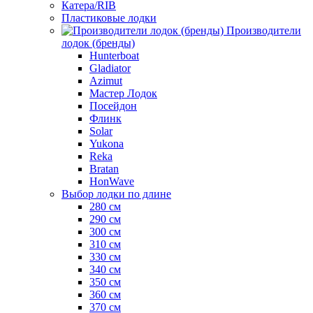
Катера/RIB
Пластиковые лодки
Производители
лодок (бренды)
Hunterboat
Gladiator
Azimut
Мастер Лодок
Посейдон
Флинк
Solar
Yukona
Reka
Bratan
HonWave
Выбор лодки по длине
280 см
290 см
300 см
310 см
330 см
340 см
350 см
360 см
370 см