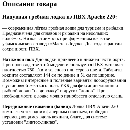
Описание товара
Надувная гребная лодка из ПВХ Apache 220:
— современная лёгкая гребная лодка для туризма и рыбалки.
Предназначена для сплавов и рыбалки на небольших
водоёмах. Низкая стоимость при фирменном качестве
уфимскимского завода «Мастер Лодок». Два года гарантии
сохранности ПВХ.
Натяжной пол:
Дно лодки приклеено к нижней части борта.
При производстве этой модели используется ПВХ материал
плотностью 750 г/кв.м зеленого или серого цвета. Габариты
кокпита составляют 144 см по длине и 51 см по ширине.
Возможны интересные и полезные варианты дооборудования
с установкой жёсткого пола, УКБ для фиксации удилищ и
рыбной ловли "на дорожку" и других "допов". При
необходимости к лодке можно приобрести отдельную слань.
Передвижные скамейки (банки):
Лодка ПВХ Апачи 220
комплектуется одним фанерным сиденьем, свободно
перемещающимся вдоль кокпита, благодаря системе
установки "ликтос-ликпаз".