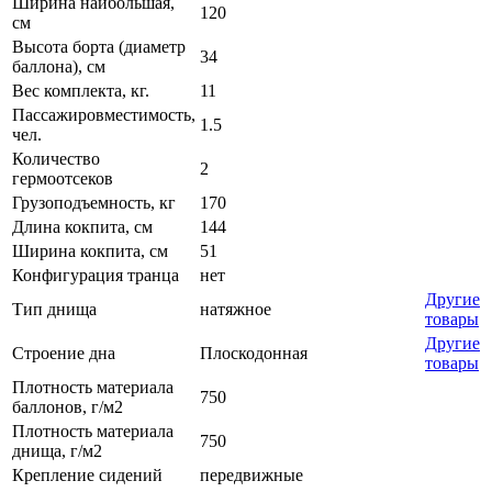
Ширина наибольшая,
120
см
Высота борта (диаметр
34
баллона), см
Вес комплекта, кг.
11
Пассажировместимость,
1.5
чел.
Количество
2
гермоотсеков
Грузоподъемность, кг
170
Длина кокпита, см
144
Ширина кокпита, см
51
Конфигурация транца
нет
Другие
Тип днища
натяжное
товары
Другие
Строение дна
Плоскодонная
товары
Плотность материала
750
баллонов, г/м2
Плотность материала
750
днища, г/м2
Крепление сидений
передвижные