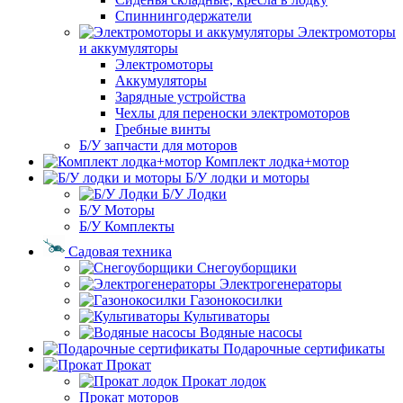
Спиннингодержатели
Электромоторы
и аккумуляторы
Электромоторы
Аккумуляторы
Зарядные устройства
Чехлы для переноски электромоторов
Гребные винты
Б/У запчасти для моторов
Комплект лодка+мотор
Б/У лодки и моторы
Б/У Лодки
Б/У Моторы
Б/У Комплекты
Садовая техника
Снегоуборщики
Электрогенераторы
Газонокосилки
Культиваторы
Водяные насосы
Подарочные сертификаты
Прокат
Прокат лодок
Прокат моторов