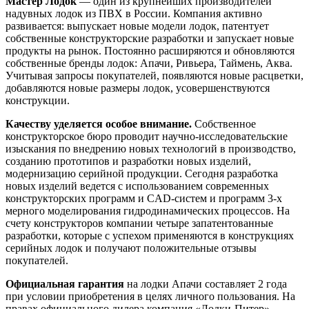
Мастер Лодок
— один из крупнейших производителей
надувных лодок из ПВХ в России. Компания активно
развивается: выпускает новые модели лодок, патентует
собственные конструкторские разработки и запускает новые
продукты на рынок. Постоянно расширяются и обновляются
собственные бренды лодок: Апачи, Ривьера, Таймень, Аква.
Учитывая запросы покупателей, появляются новые расцветки,
добавляются новые размеры лодок, усовершенствуются
конструкции.
Качеству уделяется особое внимание.
Собственное
конструкторское бюро проводит научно-исследовательские
изыскания по внедрению новых технологий в производство,
созданию прототипов и разработки новых изделий,
модернизацию серийной продукции. Сегодня разработка
новых изделий ведется с использованием современных
конструкторских программ и CAD-систем и программ 3-х
мерного моделирования гидродинамических процессов. На
счету конструкторов компании четыре запатентованные
разработки, которые с успехом применяются в конструкциях
серийных лодок и получают положительные отзывы
покупателей.
Официальная гарантия
на лодки Апачи составляет 2 года
при условии приобретения в целях личного пользования. На
правах официального дилера компания «Лодки-Питер»