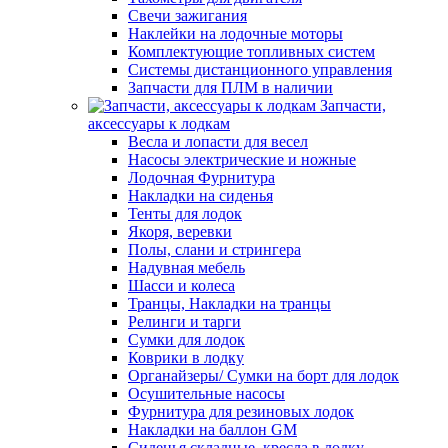
Свечи зажигания
Наклейки на лодочные моторы
Комплектующие топливных систем
Системы дистанционного управления
Запчасти для ПЛМ в наличии
Запчасти,
аксессуары к лодкам
Весла и лопасти для весел
Насосы электрические и ножные
Лодочная Фурнитура
Накладки на сиденья
Тенты для лодок
Якоря, веревки
Полы, слани и стрингера
Надувная мебель
Шасси и колеса
Транцы, Накладки на транцы
Релинги и тарги
Сумки для лодок
Коврики в лодку
Органайзеры/ Сумки на борт для лодок
Осушительные насосы
Фурнитура для резиновых лодок
Накладки на баллон GM
Сиденья складные, кресла в лодку