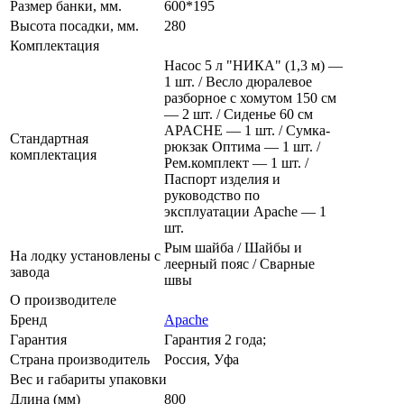
Размер банки, мм.
600*195
Высота посадки, мм.
280
Комплектация
Насос 5 л "НИКА" (1,3 м) —
1 шт. / Весло дюралевое
разборное с хомутом 150 см
— 2 шт. / Сиденье 60 см
APACHE — 1 шт. / Сумка-
Стандартная
рюкзак Оптима — 1 шт. /
комплектация
Рем.комплект — 1 шт. /
Паспорт изделия и
руководство по
эксплуатации Apache — 1
шт.
Рым шайба / Шайбы и
На лодку установлены с
леерный пояс / Сварные
завода
швы
О производителе
Бренд
Apache
Гарантия
Гарантия 2 года;
Страна производитель
Россия, Уфа
Вес и габариты упаковки
Длина (мм)
800