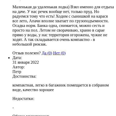
Маленькая да удаленькая лодка) Взял именно для отдыха
на даче. У нас речек вообще нет, только пруд. Но
радуемся тому что есть! Ходим с сынишкой на карася
все лето, Апачи вполне хватает по грузоподъемности.
Осадка норм. Банка одна, снимается, можно сесть и
просто на пол. Летом не сворачиваю, храню в сарае
прямо у воды, у нас территория огорожена, чужие не
ходят. А так складывается очень компактно - в
небольшой рюкзак.
Отзыв полезен?
Да (
0
)
Нет (
0
)
Дата:
31 января 2022
Автор:
Петр
Достоинства:
компактная, легко в багажник помещается в собраном
виде, качество хорошее
Недостатки:
-