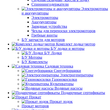
Спиннингодержатели
Электромоторы
и аккумуляторы
Электромоторы
Аккумуляторы
Зарядные устройства
Чехлы для переноски электромоторов
Гребные винты
Б/У запчасти для моторов
Комплект лодка+мотор
Б/У лодки и моторы
Б/У Лодки
Б/У Моторы
Б/У Комплекты
Садовая техника
Снегоуборщики
Электрогенераторы
Газонокосилки
Культиваторы
Водяные насосы
Подарочные сертификаты
Прокат
Прокат лодок
Прокат моторов