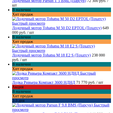
Лодочный мотор Parsun T 5 BML (Парсун)
72 300 руб.
/
шт
В наличии
Хит продаж
Быстрый просмотр
Лодочный мотор Tohatsu M 50 D2 EPTOL (Тохатсу)
649
000 руб.
/ шт
В наличии
Хит продаж
Быстрый просмотр
Лодочный мотор Tohatsu M 18 E2 S (Тохатсу)
238 000
руб.
/ шт
В наличии
Хит продаж
Быстрый
просмотр
Лодка Ривьера Компакт 3600 НДНД
71 770 руб.
/ шт
Акция
В наличии
Хит продаж
2-3 дня
Быстрый
просмотр