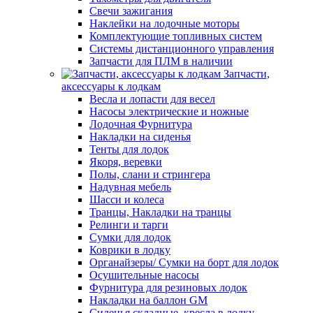
Свечи зажигания
Наклейки на лодочные моторы
Комплектующие топливных систем
Системы дистанционного управления
Запчасти для ПЛМ в наличии
Запчасти,
аксессуары к лодкам
Весла и лопасти для весел
Насосы электрические и ножные
Лодочная Фурнитура
Накладки на сиденья
Тенты для лодок
Якоря, веревки
Полы, слани и стрингера
Надувная мебель
Шасси и колеса
Транцы, Накладки на транцы
Релинги и тарги
Сумки для лодок
Коврики в лодку
Органайзеры/ Сумки на борт для лодок
Осушительные насосы
Фурнитура для резиновых лодок
Накладки на баллон GM
Сиденья складные, кресла в лодку