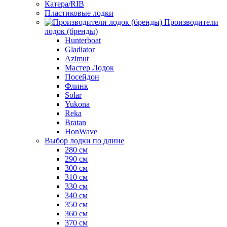
Катера/RIB
Пластиковые лодки
Производители
лодок (бренды)
Hunterboat
Gladiator
Azimut
Мастер Лодок
Посейдон
Флинк
Solar
Yukona
Reka
Bratan
HonWave
Выбор лодки по длине
280 см
290 см
300 см
310 см
330 см
340 см
350 см
360 см
370 см