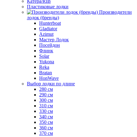
Катера/RIB
Пластиковые лодки
Производители
лодок (бренды)
Hunterboat
Gladiator
Azimut
Мастер Лодок
Посейдон
Флинк
Solar
Yukona
Reka
Bratan
HonWave
Выбор лодки по длине
280 см
290 см
300 см
310 см
330 см
340 см
350 см
360 см
370 см