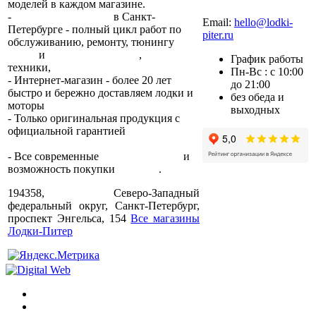
моделей в каждом магазине.
+7 (812) 317-22-93
-
2 сервисных центра
в Санкт-
Email:
hello@lodki-
Петербурге - полный цикл работ по
piter.ru
обслуживанию, ремонту, тюнингу
лодок
и
лодочных моторов
,
прокат
График работы
техники,
trade-in.
Пн-Вс : с 10:00
- Интернет-магазин - более 20 лет
до 21:00
быстро и бережно доставляем лодки и
без обеда и
моторы
по всей России.
выходных
- Только оригинальная продукция с
официальной гарантией
от
производителя.
- Все современные
способы оплаты
и
возможность покупки
в кредит
.
194358, Северо-Западный
федеральный округ, Санкт-Петербург,
проспект Энгельса, 154
Все магазины
Лодки-Питер