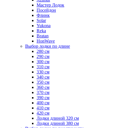
Мастер Лодок
Посейдон
Флинк
Solar
Yukona
Reka
Bratan
HonWave
Выбор лодки по длине
280 см
290 см
300 см
310 см
330 см
340 см
350 см
360 см
370 см
390 см
400 см
410 см
420 см
Лодки длиной 320 см
Лодки длиной 380 см