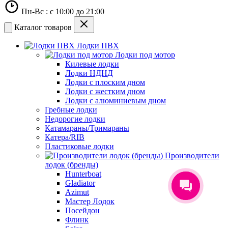
Пн-Вс : с 10:00 до 21:00
Каталог товаров
Лодки ПВХ
Лодки под мотор
Килевые лодки
Лодки НДНД
Лодки с плоским дном
Лодки с жестким дном
Лодки с алюминиевым дном
Гребные лодки
Недорогие лодки
Катамараны/Тримараны
Катера/RIB
Пластиковые лодки
Производители
лодок (бренды)
Hunterboat
Gladiator
Azimut
Мастер Лодок
Посейдон
Флинк