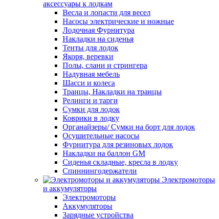
аксессуары к лодкам
Весла и лопасти для весел
Насосы электрические и ножные
Лодочная Фурнитура
Накладки на сиденья
Тенты для лодок
Якоря, веревки
Полы, слани и стрингера
Надувная мебель
Шасси и колеса
Транцы, Накладки на транцы
Релинги и тарги
Сумки для лодок
Коврики в лодку
Органайзеры/ Сумки на борт для лодок
Осушительные насосы
Фурнитура для резиновых лодок
Накладки на баллон GM
Сиденья складные, кресла в лодку
Спиннингодержатели
Электромоторы
и аккумуляторы
Электромоторы
Аккумуляторы
Зарядные устройства