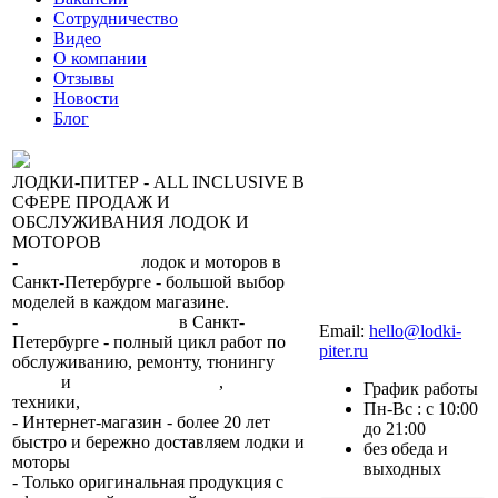
Сотрудничество
Видео
О компании
Отзывы
Новости
Блог
ЛОДКИ-ПИТЕР - ALL INCLUSIVE В
СФЕРЕ ПРОДАЖ И
ОБСЛУЖИВАНИЯ ЛОДОК И
МОТОРОВ
-
сеть магазинов
лодок и моторов в
Санкт-Петербурге - большой выбор
моделей в каждом магазине.
+7 (812) 317-22-93
-
2 сервисных центра
в Санкт-
Email:
hello@lodki-
Петербурге - полный цикл работ по
piter.ru
обслуживанию, ремонту, тюнингу
лодок
и
лодочных моторов
,
прокат
График работы
техники,
trade-in.
Пн-Вс : с 10:00
- Интернет-магазин - более 20 лет
до 21:00
быстро и бережно доставляем лодки и
без обеда и
моторы
по всей России.
выходных
- Только оригинальная продукция с