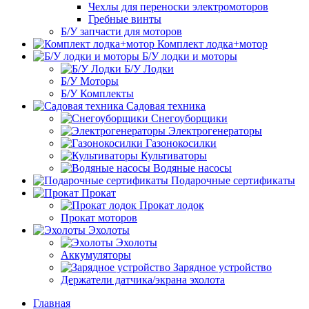
Чехлы для переноски электромоторов
Гребные винты
Б/У запчасти для моторов
Комплект лодка+мотор
Б/У лодки и моторы
Б/У Лодки
Б/У Моторы
Б/У Комплекты
Садовая техника
Снегоуборщики
Электрогенераторы
Газонокосилки
Культиваторы
Водяные насосы
Подарочные сертификаты
Прокат
Прокат лодок
Прокат моторов
Эхолоты
Эхолоты
Аккумуляторы
Зарядное устройство
Держатели датчика/экрана эхолота
Главная