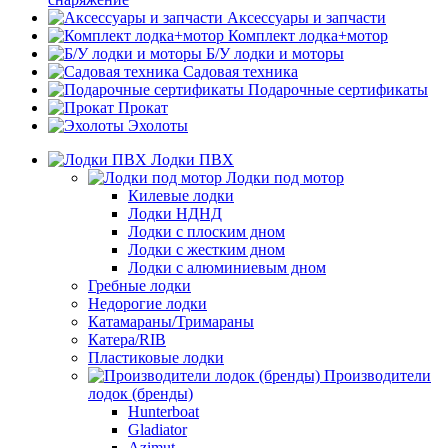
Аксессуары и запчасти
Комплект лодка+мотор
Б/У лодки и моторы
Садовая техника
Подарочные сертификаты
Прокат
Эхолоты
Лодки ПВХ
Лодки под мотор
Килевые лодки
Лодки НДНД
Лодки с плоским дном
Лодки с жестким дном
Лодки с алюминиевым дном
Гребные лодки
Недорогие лодки
Катамараны/Тримараны
Катера/RIB
Пластиковые лодки
Производители
лодок (бренды)
Hunterboat
Gladiator
Azimut