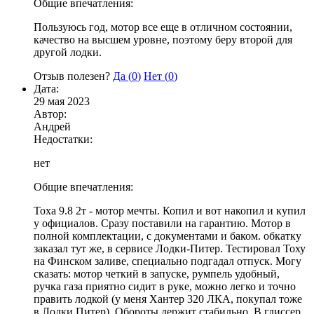
Общие впечатления:
Пользуюсь год, мотор все еще в отличном состоянии,
качество на высшем уровне, поэтому беру второй для
другой лодки.
Отзыв полезен?
Да (
0
)
Нет (
0
)
Дата:
29 мая 2023
Автор:
Андрей
Недостатки:
нет
Общие впечатления:
Тоха 9.8 2т - мотор мечты. Копил и вот накопил и купил
у официалов. Сразу поставили на гарантию. Мотор в
полной комплектации, с документами и баком. обкатку
заказал тут же, в сервисе Лодки-Питер. Тестировал Тоху
на Финском заливе, специально подгадал отпуск. Могу
сказать: мотор четкий в запуске, румпель удобный,
ручка газа приятно сидит в руке, можно легко и точно
править лодкой (у меня Хантер 320 ЛКА, покупал тоже
в Лодки Питер). Обороты держит стабильно. В глиссер