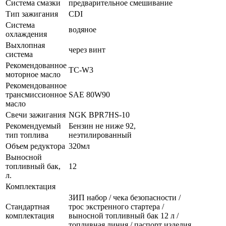
Система смазки
предварительное смешивание
Тип зажигания
CDI
Система
водяное
охлаждения
Выхлопная
через винт
система
Рекомендованное
TC-W3
моторное масло
Рекомендованное
трансмиссионное
SAE 80W90
масло
Свечи зажигания
NGK BPR7HS-10
Рекомендуемый
Бензин не ниже 92,
тип топлива
неэтилированный
Объем редуктора
320мл
Выносной
топливный бак,
12
л.
Комплектация
ЗИП набор / чека безопасности /
Стандартная
трос экстренного стартера /
комплектация
выносной топливный бак 12 л /
топливная линия / паспорт изделия