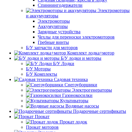
Спиннингодержатели
Электромоторы
и аккумуляторы
Электромоторы
Аккумуляторы
Зарядные устройства
Чехлы для переноски электромоторов
Гребные винты
Б/У запчасти для моторов
Комплект лодка+мотор
Б/У лодки и моторы
Б/У Лодки
Б/У Моторы
Б/У Комплекты
Садовая техника
Снегоуборщики
Электрогенераторы
Газонокосилки
Культиваторы
Водяные насосы
Подарочные сертификаты
Прокат
Прокат лодок
Прокат моторов