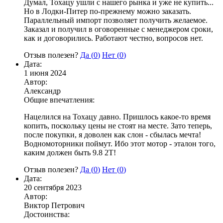
Думал, Тохацу ушли с нашего рынка и уже не купить...
Но в Лодки-Питер по-прежнему можно заказать.
Параллельный импорт позволяет получить желаемое.
Заказал и получил в оговоренные с менеджером сроки,
как и договорились. Работают честно, вопросов нет.
Отзыв полезен?
Да (
0
)
Нет (
0
)
Дата:
1 июня 2024
Автор:
Александр
Общие впечатления:
Нацелился на Тохацу давно. Пришлось какое-то время
копить, поскольку цены не стоят на месте. Зато теперь,
после покупки, я доволен как слон - сбылась мечта!
Водномоторники поймут. Ибо этот мотор - эталон того,
каким должен быть 9.8 2Т!
Отзыв полезен?
Да (
0
)
Нет (
0
)
Дата:
20 сентября 2023
Автор:
Виктор Петрович
Достоинства: