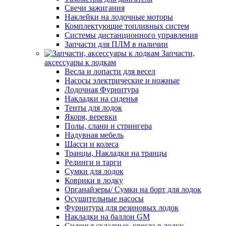
Свечи зажигания
Наклейки на лодочные моторы
Комплектующие топливных систем
Системы дистанционного управления
Запчасти для ПЛМ в наличии
Запчасти,
аксессуары к лодкам
Весла и лопасти для весел
Насосы электрические и ножные
Лодочная Фурнитура
Накладки на сиденья
Тенты для лодок
Якоря, веревки
Полы, слани и стрингера
Надувная мебель
Шасси и колеса
Транцы, Накладки на транцы
Релинги и тарги
Сумки для лодок
Коврики в лодку
Органайзеры/ Сумки на борт для лодок
Осушительные насосы
Фурнитура для резиновых лодок
Накладки на баллон GM
Сиденья складные, кресла в лодку