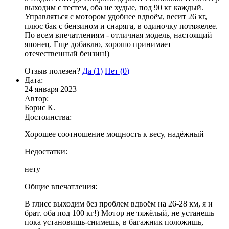
выходим с тестем, оба не худые, под 90 кг каждый.
Управляться с мотором удобнее вдвоём, весит 26 кг,
плюс бак с бензином и снаряга, в одиночку потяжелее.
По всем впечатлениям - отличная модель, настоящий
японец. Еще добавлю, хорошо принимает
отечественный бензин!)
Отзыв полезен?
Да (
1
)
Нет (
0
)
Дата:
24 января 2023
Автор:
Борис К.
Достоинства:
Хорошее соотношение мощность к весу, надёжный
Недостатки:
нету
Общие впечатления:
В глисс выходим без проблем вдвоём на 26-28 км, я и
брат. оба под 100 кг!) Мотор не тяжёлый, не устанешь
пока установишь-снимешь, в багажник положишь,