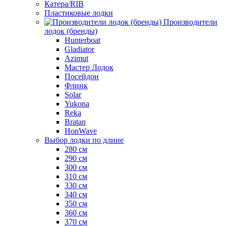
Катера/RIB
Пластиковые лодки
Производители
лодок (бренды)
Hunterboat
Gladiator
Azimut
Мастер Лодок
Посейдон
Флинк
Solar
Yukona
Reka
Bratan
HonWave
Выбор лодки по длине
280 см
290 см
300 см
310 см
330 см
340 см
350 см
360 см
370 см