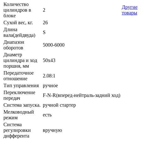
Количество
Другие
цилиндров в
2
товары
блоке
Сухой вес, кг.
26
Длина
S
вала(дейдвуда)
Диапазон
5000-6000
оборотов
Диаметр
цилиндра и ход
50х43
поршня, мм
Передаточное
2.08:1
отношение
Тип управления
ручное
Переключение
F-N-R(вперед-нейтраль-задний ход)
передач
Система запуска.
ручной стартер
Мелководный
есть
режим
Система
регулировки
вручную
дифферента