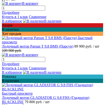
В корзину
Подробнее
Купить в 1 клик
Сравнение
В избранное
В наличии
Акция
В наличии
Хит продаж
Быстрый
просмотр
Лодочный мотор Parsun T 9.8 BMS (Парсун)
89 900 руб.
/ шт
109 900 руб.
В корзину
Подробнее
Купить в 1 клик
Сравнение
В избранное
В наличии
Новинка
В наличии
Быстрый просмотр
Лодочный мотор GLADIATOR G 9.8 FHS (Гладиатор)
BLACKLINE
79 800 руб.
/ шт