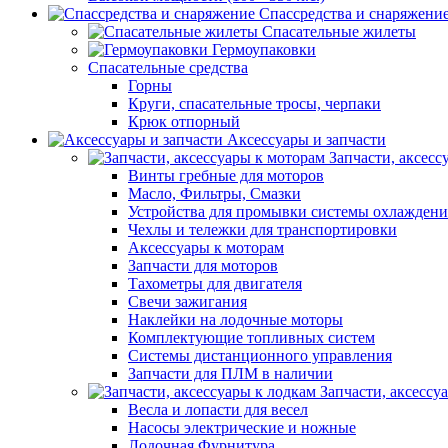
Спассредства и снаряжени
Спасательные жилеты
Гермоупаковки
Спасательные средства
Горны
Круги, спасательные тросы, черпаки
Крюк отпорный
Аксессуары и запчасти
Запчасти, аксесс
Винты гребные для моторов
Масло, Фильтры, Смазки
Устройства для промывки системы охлаждени
Чехлы и тележки для транспортировки
Аксессуары к моторам
Запчасти для моторов
Тахометры для двигателя
Свечи зажигания
Наклейки на лодочные моторы
Комплектующие топливных систем
Системы дистанционного управления
Запчасти для ПЛМ в наличии
Запчасти, аксессу
Весла и лопасти для весел
Насосы электрические и ножные
Лодочная Фурнитура