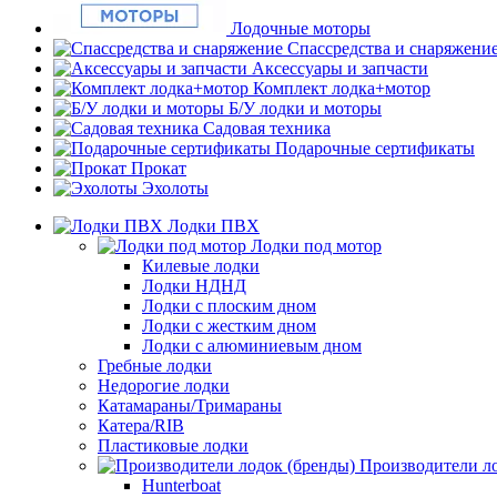
Лодочные моторы
Спассредства и снаряжени
Аксессуары и запчасти
Комплект лодка+мотор
Б/У лодки и моторы
Садовая техника
Подарочные сертификаты
Прокат
Эхолоты
Лодки ПВХ
Лодки под мотор
Килевые лодки
Лодки НДНД
Лодки с плоским дном
Лодки с жестким дном
Лодки с алюминиевым дном
Гребные лодки
Недорогие лодки
Катамараны/Тримараны
Катера/RIB
Пластиковые лодки
Производители ло
Hunterboat