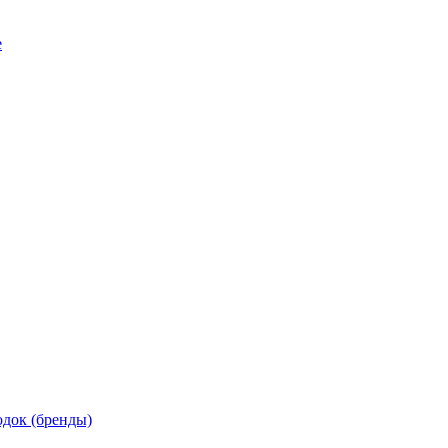
е
док (бренды)