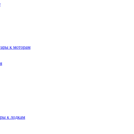
е
уары к моторам
я
ары к лодкам