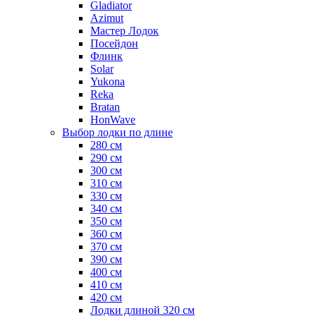
Gladiator
Azimut
Мастер Лодок
Посейдон
Флинк
Solar
Yukona
Reka
Bratan
HonWave
Выбор лодки по длине
280 см
290 см
300 см
310 см
330 см
340 см
350 см
360 см
370 см
390 см
400 см
410 см
420 см
Лодки длиной 320 см