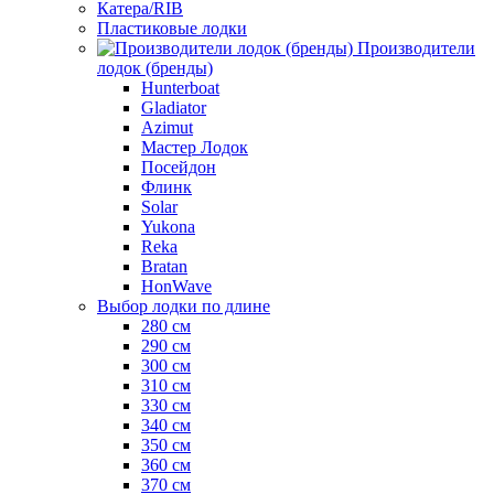
Катера/RIB
Пластиковые лодки
Производители
лодок (бренды)
Hunterboat
Gladiator
Azimut
Мастер Лодок
Посейдон
Флинк
Solar
Yukona
Reka
Bratan
HonWave
Выбор лодки по длине
280 см
290 см
300 см
310 см
330 см
340 см
350 см
360 см
370 см