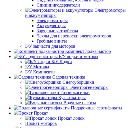
Спиннингодержатели
Электромоторы
и аккумуляторы
Электромоторы
Аккумуляторы
Зарядные устройства
Чехлы для переноски электромоторов
Гребные винты
Б/У запчасти для моторов
Комплект лодка+мотор
Б/У лодки и моторы
Б/У Лодки
Б/У Моторы
Б/У Комплекты
Садовая техника
Снегоуборщики
Электрогенераторы
Газонокосилки
Культиваторы
Водяные насосы
Подарочные сертификаты
Прокат
Прокат лодок
Прокат моторов