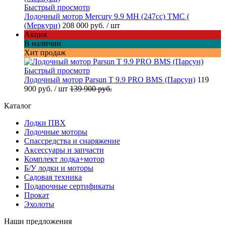
Быстрый просмотр
Лодочный мотор Mercury 9.9 МН (247cc) TMC (
(Меркури)
208 000 руб.
/ шт
Акция
В наличии
Хит продаж
Быстрый просмотр
Лодочный мотор Parsun T 9.9 PRO BMS (Парсун)
119
900 руб.
/ шт
139 900 руб.
Каталог
Лодки ПВХ
Лодочные моторы
Спассредства и снаряжение
Аксессуары и запчасти
Комплект лодка+мотор
Б/У лодки и моторы
Садовая техника
Подарочные сертификаты
Прокат
Эхолоты
Наши предложения