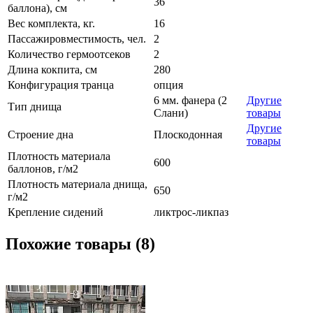
36
баллона), см
Вес комплекта, кг.
16
Пассажировместимость, чел.
2
Количество гермоотсеков
2
Длина кокпита, см
280
Конфигурация транца
опция
6 мм. фанера (2
Другие
Тип днища
Слани)
товары
Другие
Строение дна
Плоскодонная
товары
Плотность материала
600
баллонов, г/м2
Плотность материала днища,
650
г/м2
Крепление сидений
ликтрос-ликпаз
Похожие товары (8)