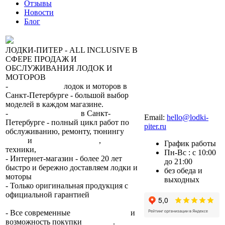
Отзывы
Новости
Блог
ЛОДКИ-ПИТЕР - ALL INCLUSIVE В
СФЕРЕ ПРОДАЖ И
ОБСЛУЖИВАНИЯ ЛОДОК И
МОТОРОВ
-
сеть магазинов
лодок и моторов в
Санкт-Петербурге - большой выбор
моделей в каждом магазине.
+7 (812) 317-22-93
-
2 сервисных центра
в Санкт-
Email:
hello@lodki-
Петербурге - полный цикл работ по
piter.ru
обслуживанию, ремонту, тюнингу
лодок
и
лодочных моторов
,
прокат
График работы
техники,
trade-in.
Пн-Вс : с 10:00
- Интернет-магазин - более 20 лет
до 21:00
быстро и бережно доставляем лодки и
без обеда и
моторы
по всей России.
выходных
- Только оригинальная продукция с
официальной гарантией
от
производителя.
- Все современные
способы оплаты
и
возможность покупки
в кредит
.