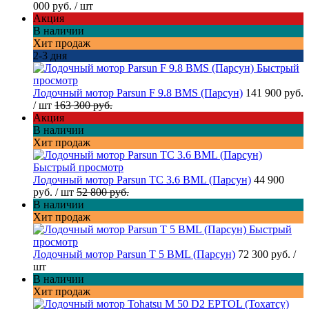
000 руб.
/ шт
Акция
В наличии
Хит продаж
2-3 дня
Быстрый
просмотр
Лодочный мотор Parsun F 9.8 BMS (Парсун)
141 900 руб.
/ шт
163 300 руб.
Акция
В наличии
Хит продаж
Быстрый просмотр
Лодочный мотор Parsun TC 3.6 BML (Парсун)
44 900
руб.
/ шт
52 800 руб.
В наличии
Хит продаж
Быстрый
просмотр
Лодочный мотор Parsun T 5 BML (Парсун)
72 300 руб.
/
шт
В наличии
Хит продаж