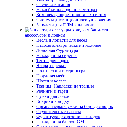
Свечи зажигания
Наклейки на лодочные моторы
Комплектующие топливных систем
Системы дистанционного управления
Запчасти для ПЛМ в наличии
Запчасти,
аксессуары к лодкам
Весла и лопасти для весел
Насосы электрические и ножные
Лодочная Фурнитура
Накладки на сиденья
Тенты для лодок
Якоря, веревки
Полы, слани и стрингера
Надувная мебель
Шасси и колеса
Транцы, Накладки на транцы
Релинги и тарги
Сумки для лодок
Коврики в лодку
Органайзеры/ Сумки на борт для лодок
Осушительные насосы
Фурнитура для резиновых лодок
Накладки на баллон GM
Сиденья складные, кресла в лодку