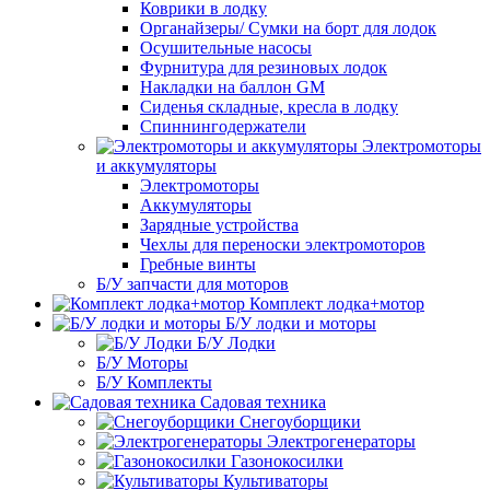
Коврики в лодку
Органайзеры/ Сумки на борт для лодок
Осушительные насосы
Фурнитура для резиновых лодок
Накладки на баллон GM
Сиденья складные, кресла в лодку
Спиннингодержатели
Электромоторы
и аккумуляторы
Электромоторы
Аккумуляторы
Зарядные устройства
Чехлы для переноски электромоторов
Гребные винты
Б/У запчасти для моторов
Комплект лодка+мотор
Б/У лодки и моторы
Б/У Лодки
Б/У Моторы
Б/У Комплекты
Садовая техника
Снегоуборщики
Электрогенераторы
Газонокосилки
Культиваторы