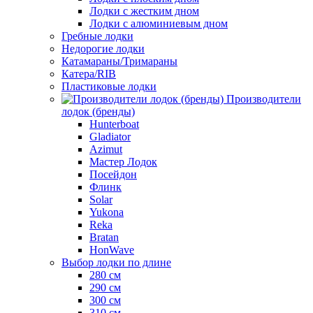
Лодки с жестким дном
Лодки с алюминиевым дном
Гребные лодки
Недорогие лодки
Катамараны/Тримараны
Катера/RIB
Пластиковые лодки
Производители
лодок (бренды)
Hunterboat
Gladiator
Azimut
Мастер Лодок
Посейдон
Флинк
Solar
Yukona
Reka
Bratan
HonWave
Выбор лодки по длине
280 см
290 см
300 см
310 см