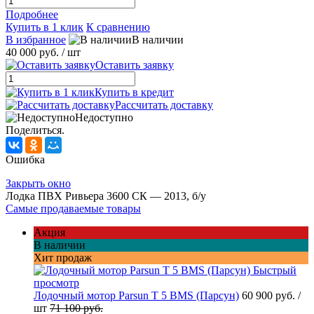
Подробнее
Купить в 1 клик
К сравнению
В избранное
В наличии
40 000 руб.
/ шт
Оставить заявку
Купить в кредит
Рассчитать доставку
Недоступно
Поделиться.
Ошибка
Закрыть окно
Лодка ПВХ Ривьера 3600 СК — 2013, б/у
Самые продаваемые товары
Акция
В наличии
Хит продаж
Быстрый
просмотр
Лодочный мотор Parsun T 5 BMS (Парсун)
60 900 руб.
/
шт
71 100 руб.