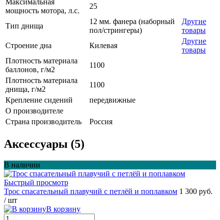
Максимальная
25
мощность мотора, л.с.
12 мм. фанера (наборный
Другие
Тип днища
пол/стрингеры)
товары
Другие
Строение дна
Килевая
товары
Плотность материала
1100
баллонов, г/м2
Плотность материала
1100
днища, г/м2
Крепление сидений
передвижные
О производителе
Страна производитель
Россия
Аксессуары (5)
В наличии
Быстрый просмотр
Трос спасательный плавучий с петлёй и поплавком
1 300 руб.
/ шт
В корзину