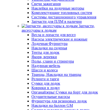
Свечи зажигания
Наклейки на лодочные моторы
Комплектующие топливных систем
Системы дистанционного управления
Запчасти для ПЛМ в наличии
Запчасти,
аксессуары к лодкам
Весла и лопасти для весел
Насосы электрические и ножные
Лодочная Фурнитура
Накладки на сиденья
Тенты для лодок
Якоря, веревки
Полы, слани и стрингера
Надувная мебель
Шасси и колеса
Транцы, Накладки на транцы
Релинги и тарги
Сумки для лодок
Коврики в лодку
Органайзеры/ Сумки на борт для лодок
Осушительные насосы
Фурнитура для резиновых лодок
Накладки на баллон GM
Сиденья складные, кресла в лодку