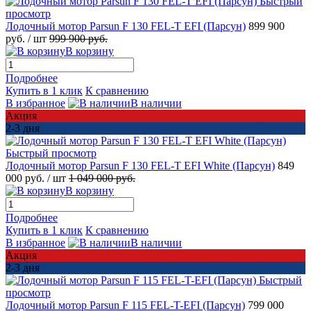
Быстрый
просмотр
Лодочный мотор Parsun F 130 FEL-T EFI (Парсун)
899 900
руб.
/ шт
999 900 руб.
В корзину
Подробнее
Купить в 1 клик
К сравнению
В избранное
В наличии
Акция
2-3 дня
Быстрый просмотр
Лодочный мотор Parsun F 130 FEL-T EFI White (Парсун)
849
000 руб.
/ шт
1 049 000 руб.
В корзину
Подробнее
Купить в 1 клик
К сравнению
В избранное
В наличии
Акция
2-3 дня
Быстрый
просмотр
Лодочный мотор Parsun F 115 FEL-T-EFI (Парсун)
799 000