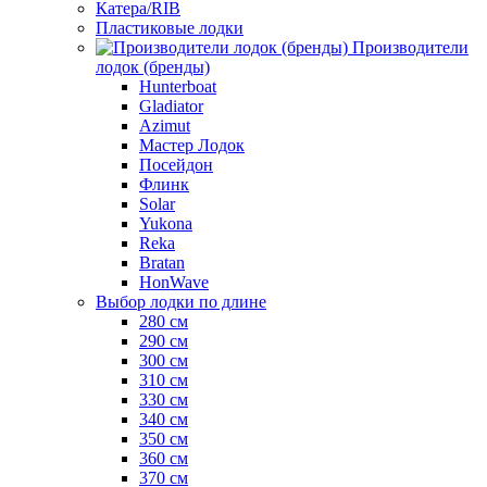
Катера/RIB
Пластиковые лодки
Производители
лодок (бренды)
Hunterboat
Gladiator
Azimut
Мастер Лодок
Посейдон
Флинк
Solar
Yukona
Reka
Bratan
HonWave
Выбор лодки по длине
280 см
290 см
300 см
310 см
330 см
340 см
350 см
360 см
370 см