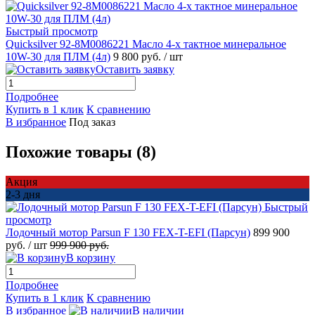
Быстрый просмотр
Quicksilver 92-8M0086221 Масло 4-х тактное минеральное
10W-30 для ПЛМ (4л)
9 800 руб.
/ шт
Оставить заявку
Подробнее
Купить в 1 клик
К сравнению
В избранное
Под заказ
Похожие товары (8)
Акция
2-3 дня
Быстрый
просмотр
Лодочный мотор Parsun F 130 FEX-T-EFI (Парсун)
899 900
руб.
/ шт
999 900 руб.
В корзину
Подробнее
Купить в 1 клик
К сравнению
В избранное
В наличии