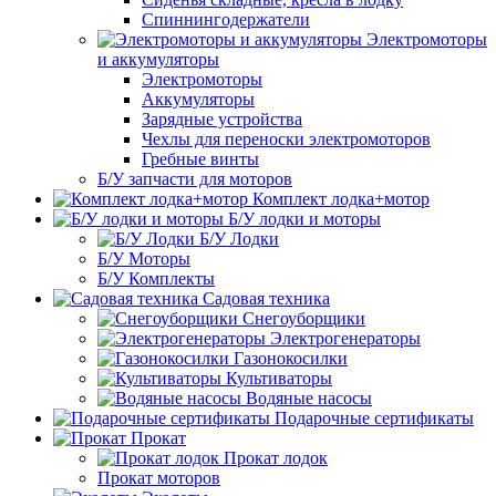
Спиннингодержатели
Электромоторы
и аккумуляторы
Электромоторы
Аккумуляторы
Зарядные устройства
Чехлы для переноски электромоторов
Гребные винты
Б/У запчасти для моторов
Комплект лодка+мотор
Б/У лодки и моторы
Б/У Лодки
Б/У Моторы
Б/У Комплекты
Садовая техника
Снегоуборщики
Электрогенераторы
Газонокосилки
Культиваторы
Водяные насосы
Подарочные сертификаты
Прокат
Прокат лодок
Прокат моторов