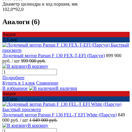
Диаметр цилиндра и ход поршня, мм
102,0*92,0
Аналоги (6)
Акция
2-3 дня
Быстрый
просмотр
Лодочный мотор Parsun F 130 FEX-T-EFI (Парсун)
899 900
руб.
/ шт
999 900 руб.
В корзину
Подробнее
Купить в 1 клик
Сравнение
В избранное
В наличии
Акция
2-3 дня
Быстрый просмотр
Лодочный мотор Parsun F 130 FEL-T EFI White (Парсун)
849
000 руб.
/ шт
1 049 000 руб.
В корзину