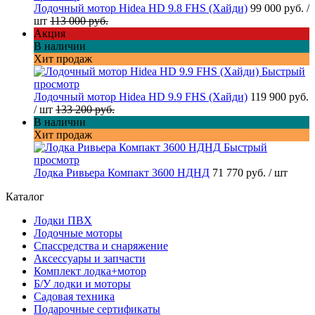
Лодочный мотор Hidea HD 9.8 FHS (Хайди)
99 000 руб.
/
шт
113 000 руб.
Акция
В наличии
Хит продаж
Быстрый
просмотр
Лодочный мотор Hidea HD 9.9 FHS (Хайди)
119 900 руб.
/ шт
133 200 руб.
В наличии
Хит продаж
Быстрый
просмотр
Лодка Ривьера Компакт 3600 НДНД
71 770 руб.
/ шт
Каталог
Лодки ПВХ
Лодочные моторы
Спассредства и снаряжение
Аксессуары и запчасти
Комплект лодка+мотор
Б/У лодки и моторы
Садовая техника
Подарочные сертификаты