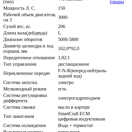
(тип)
товары
Мощность Л. С.
150
Рабочий объем двигателя,
3000
см 3
Сухой вес, кг.
206
Длина вала(дейдвуда)
L
Диапазон оборотов
5000-5800
Диаметр цилиндра и ход
102,0*92,0
поршня, мм
Передаточное отношение
1,92:1
Тип управления
дистанционное
F-N-R(вперед-нейтраль-
Переключение передач
задний ход)
Система запуска.
электро
Мелководный режим
есть
Система регулировки
электрогидроподъем
дифферента
Система смазки
масло в картере
SmartCraft ECM
Тип зажигания
цифровая индуктивная
Система охлаждения
Вода + термостат
Выхлопная система
через винт