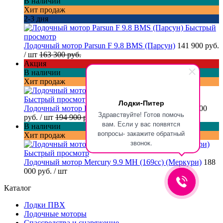
В наличии
Хит продаж
2-3 дня
Быстрый
просмотр
Лодочный мотор Parsun F 9.8 BMS (Парсун)
141 900 руб.
/ шт
163 300 руб.
Акция
В наличии
Хит продаж
Быстрый просмотр
Лодки-Питер
Лодочный мотор Parsun T 30 ABMS (Парсун)
179 900
Здравствуйте! Готов помочь
руб.
/ шт
194 900 руб.
вам. Если у вас появятся
В наличии
вопросы- закажите обратный
Хит продаж
звонок.
Быстрый просмотр
Лодочный мотор Mercury 9.9 MH (169cc) (Меркури)
188
000 руб.
/ шт
Каталог
Лодки ПВХ
Лодочные моторы
Спассредства и снаряжение