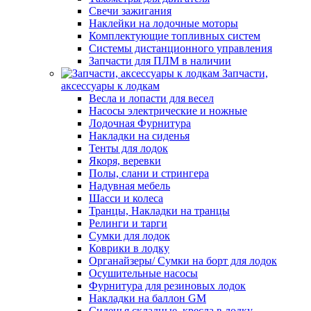
Свечи зажигания
Наклейки на лодочные моторы
Комплектующие топливных систем
Системы дистанционного управления
Запчасти для ПЛМ в наличии
Запчасти,
аксессуары к лодкам
Весла и лопасти для весел
Насосы электрические и ножные
Лодочная Фурнитура
Накладки на сиденья
Тенты для лодок
Якоря, веревки
Полы, слани и стрингера
Надувная мебель
Шасси и колеса
Транцы, Накладки на транцы
Релинги и тарги
Сумки для лодок
Коврики в лодку
Органайзеры/ Сумки на борт для лодок
Осушительные насосы
Фурнитура для резиновых лодок
Накладки на баллон GM
Сиденья складные, кресла в лодку