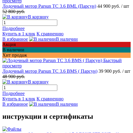
просмотр
Лодочный мотор Parsun TC 3.6 BML (Парсун)
44 900 руб.
/ шт
52 800 руб.
В корзину
Подробнее
Купить в 1 клик
К сравнению
В избранное
В наличии
Акция
В наличии
Хит продаж
Быстрый
просмотр
Лодочный мотор Parsun TC 3.6 BMS ( Парсун)
39 900 руб.
/ шт
48 900 руб.
В корзину
Подробнее
Купить в 1 клик
К сравнению
В избранное
В наличии
инструкции и сертификаты