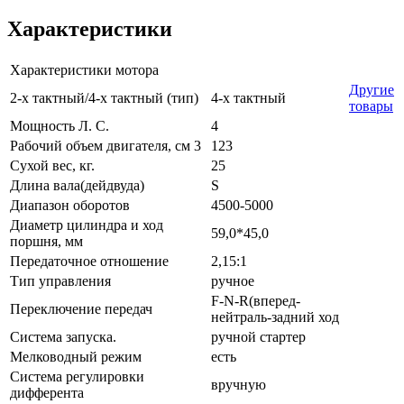
Характеристики
Характеристики мотора
Другие
2-х тактный/4-х тактный (тип)
4-х тактный
товары
Мощность Л. С.
4
Рабочий объем двигателя, см 3
123
Сухой вес, кг.
25
Длина вала(дейдвуда)
S
Диапазон оборотов
4500-5000
Диаметр цилиндра и ход
59,0*45,0
поршня, мм
Передаточное отношение
2,15:1
Тип управления
ручное
F-N-R(вперед-
Переключение передач
нейтраль-задний ход
Система запуска.
ручной стартер
Мелководный режим
есть
Система регулировки
вручную
дифферента