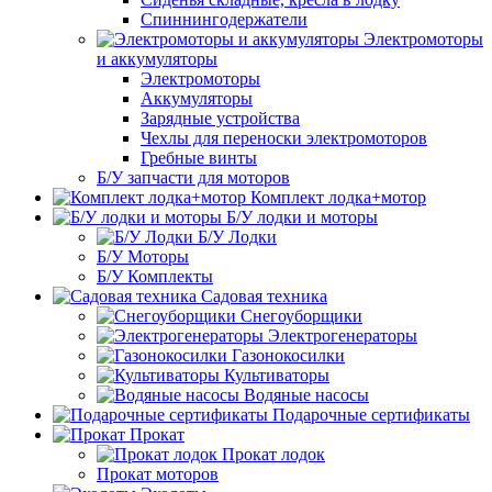
Спиннингодержатели
Электромоторы
и аккумуляторы
Электромоторы
Аккумуляторы
Зарядные устройства
Чехлы для переноски электромоторов
Гребные винты
Б/У запчасти для моторов
Комплект лодка+мотор
Б/У лодки и моторы
Б/У Лодки
Б/У Моторы
Б/У Комплекты
Садовая техника
Снегоуборщики
Электрогенераторы
Газонокосилки
Культиваторы
Водяные насосы
Подарочные сертификаты
Прокат
Прокат лодок
Прокат моторов