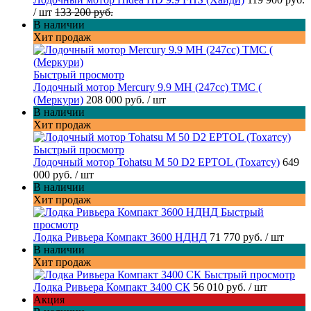
/ шт
133 200 руб.
В наличии
Хит продаж
Быстрый просмотр
Лодочный мотор Mercury 9.9 МН (247cc) TMC (
(Меркури)
208 000 руб.
/ шт
В наличии
Хит продаж
Быстрый просмотр
Лодочный мотор Tohatsu M 50 D2 EPTOL (Тохатсу)
649
000 руб.
/ шт
В наличии
Хит продаж
Быстрый
просмотр
Лодка Ривьера Компакт 3600 НДНД
71 770 руб.
/ шт
В наличии
Хит продаж
Быстрый просмотр
Лодка Ривьера Компакт 3400 СК
56 010 руб.
/ шт
Акция