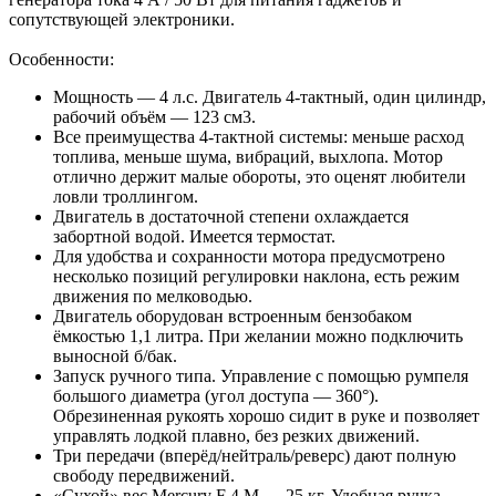
сопутствующей электроники.
Особенности:
Мощность — 4 л.с. Двигатель 4-тактный, один цилиндр,
рабочий объём — 123 см3.
Все преимущества 4-тактной системы: меньше расход
топлива, меньше шума, вибраций, выхлопа. Мотор
отлично держит малые обороты, это оценят любители
ловли троллингом.
Двигатель в достаточной степени охлаждается
забортной водой. Имеется термостат.
Для удобства и сохранности мотора предусмотрено
несколько позиций регулировки наклона, есть режим
движения по мелководью.
Двигатель оборудован встроенным бензобаком
ёмкостью 1,1 литра. При желании можно подключить
выносной б/бак.
Запуск ручного типа. Управление с помощью румпеля
большого диаметра (угол доступа — 360°).
Обрезиненная рукоять хорошо сидит в руке и позволяет
управлять лодкой плавно, без резких движений.
Три передачи (вперёд/нейтраль/реверс) дают полную
свободу передвижений.
«Сухой» вес Mercury F 4 M — 25 кг. Удобная ручка