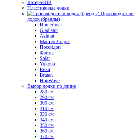
Катера/RIB
Пластиковые лодки
Производители
лодок (бренды)
Hunterboat
Gladiator
Azimut
Мастер Лодок
Посейдон
Флинк
Solar
Yukona
Reka
Bratan
HonWave
Выбор лодки по длине
280 см
290 см
300 см
310 см
330 см
340 см
350 см
360 см
370 см