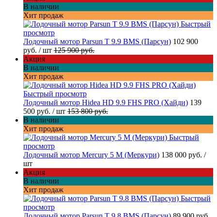
В наличии
Хит продаж
Быстрый
просмотр
Лодочный мотор Parsun T 9.9 BMS (Парсун)
102 900
руб.
/ шт
125 900 руб.
Акция
В наличии
Хит продаж
Быстрый просмотр
Лодочный мотор Hidea HD 9.9 FHS PRO (Хайди)
139
500 руб.
/ шт
153 800 руб.
В наличии
Хит продаж
Быстрый
просмотр
Лодочный мотор Mercury 5 M (Меркури)
138 000 руб.
/
шт
Акция
В наличии
Хит продаж
Быстрый
просмотр
Лодочный мотор Parsun T 9.8 BMS (Парсун)
89 900 руб.