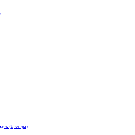
е
док (бренды)