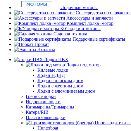
Лодочные моторы
Спассредства и снаряжени
Аксессуары и запчасти
Комплект лодка+мотор
Б/У лодки и моторы
Садовая техника
Подарочные сертификаты
Прокат
Эхолоты
Лодки ПВХ
Лодки под мотор
Килевые лодки
Лодки НДНД
Лодки с плоским дном
Лодки с жестким дном
Лодки с алюминиевым дном
Гребные лодки
Недорогие лодки
Катамараны/Тримараны
Катера/RIB
Пластиковые лодки
Производители ло
Hunterboat