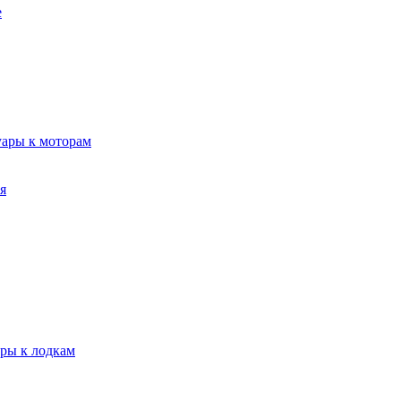
е
уары к моторам
я
ары к лодкам