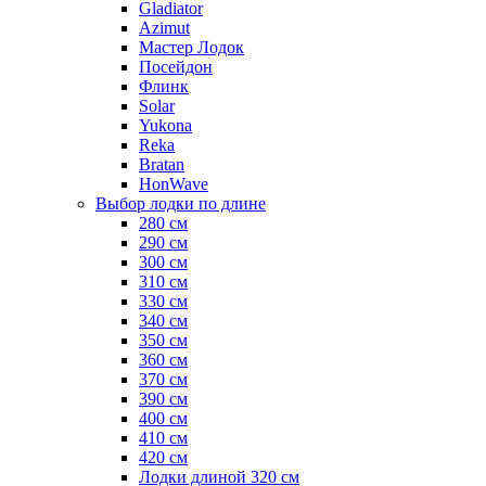
Gladiator
Azimut
Мастер Лодок
Посейдон
Флинк
Solar
Yukona
Reka
Bratan
HonWave
Выбор лодки по длине
280 см
290 см
300 см
310 см
330 см
340 см
350 см
360 см
370 см
390 см
400 см
410 см
420 см
Лодки длиной 320 см