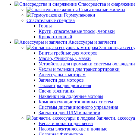
Спассредства и снаряжени
Спасательные жилеты
Гермоупаковки
Спасательные средства
Горны
Круги, спасательные тросы, черпаки
Крюк отпорный
Аксессуары и запчасти
Запчасти, аксесс
Винты гребные для моторов
Масло, Фильтры, Смазки
Устройства для промывки системы охлаждени
Чехлы и тележки для транспортировки
Аксессуары к моторам
Запчасти для моторов
Тахометры для двигателя
Свечи зажигания
Наклейки на лодочные моторы
Комплектующие топливных систем
Системы дистанционного управления
Запчасти для ПЛМ в наличии
Запчасти, аксессу
Весла и лопасти для весел
Насосы электрические и ножные
Лодочная Фурнитура