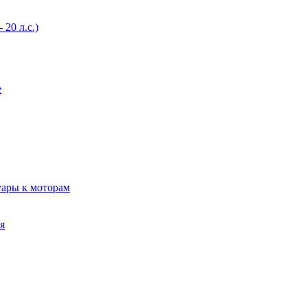
20 л.с.)
е
уары к моторам
я