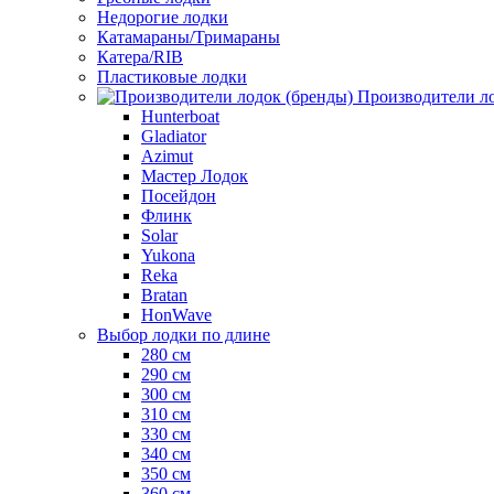
Недорогие лодки
Катамараны/Тримараны
Катера/RIB
Пластиковые лодки
Производители ло
Hunterboat
Gladiator
Azimut
Мастер Лодок
Посейдон
Флинк
Solar
Yukona
Reka
Bratan
HonWave
Выбор лодки по длине
280 см
290 см
300 см
310 см
330 см
340 см
350 см
360 см