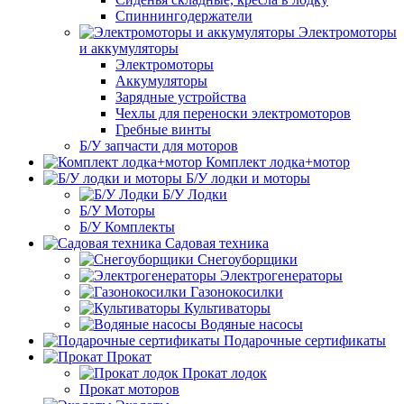
Спиннингодержатели
Электромоторы
и аккумуляторы
Электромоторы
Аккумуляторы
Зарядные устройства
Чехлы для переноски электромоторов
Гребные винты
Б/У запчасти для моторов
Комплект лодка+мотор
Б/У лодки и моторы
Б/У Лодки
Б/У Моторы
Б/У Комплекты
Садовая техника
Снегоуборщики
Электрогенераторы
Газонокосилки
Культиваторы
Водяные насосы
Подарочные сертификаты
Прокат
Прокат лодок
Прокат моторов