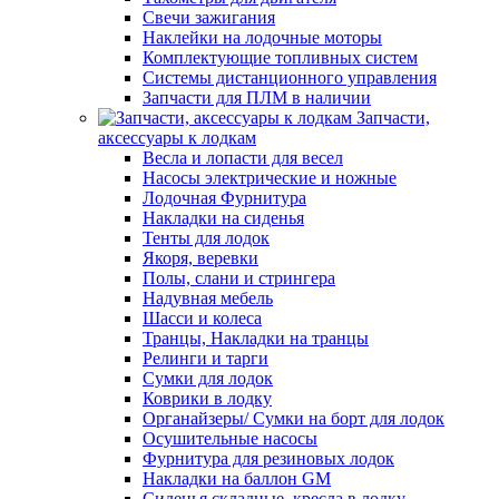
Свечи зажигания
Наклейки на лодочные моторы
Комплектующие топливных систем
Системы дистанционного управления
Запчасти для ПЛМ в наличии
Запчасти,
аксессуары к лодкам
Весла и лопасти для весел
Насосы электрические и ножные
Лодочная Фурнитура
Накладки на сиденья
Тенты для лодок
Якоря, веревки
Полы, слани и стрингера
Надувная мебель
Шасси и колеса
Транцы, Накладки на транцы
Релинги и тарги
Сумки для лодок
Коврики в лодку
Органайзеры/ Сумки на борт для лодок
Осушительные насосы
Фурнитура для резиновых лодок
Накладки на баллон GM
Сиденья складные, кресла в лодку