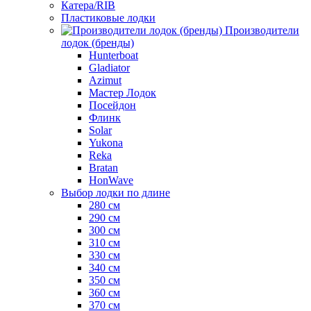
Катера/RIB
Пластиковые лодки
Производители
лодок (бренды)
Hunterboat
Gladiator
Azimut
Мастер Лодок
Посейдон
Флинк
Solar
Yukona
Reka
Bratan
HonWave
Выбор лодки по длине
280 см
290 см
300 см
310 см
330 см
340 см
350 см
360 см
370 см