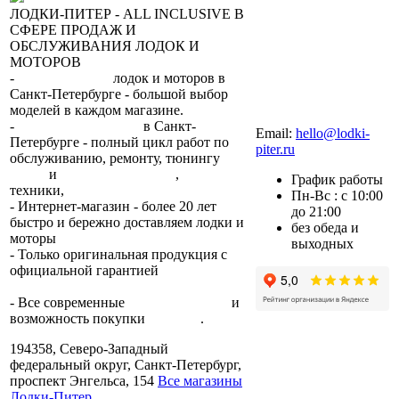
ЛОДКИ-ПИТЕР - ALL INCLUSIVE В
СФЕРЕ ПРОДАЖ И
ОБСЛУЖИВАНИЯ ЛОДОК И
МОТОРОВ
-
сеть магазинов
лодок и моторов в
Санкт-Петербурге - большой выбор
моделей в каждом магазине.
+7 (812) 317-22-93
-
2 сервисных центра
в Санкт-
Email:
hello@lodki-
Петербурге - полный цикл работ по
piter.ru
обслуживанию, ремонту, тюнингу
лодок
и
лодочных моторов
,
прокат
График работы
техники,
trade-in.
Пн-Вс : с 10:00
- Интернет-магазин - более 20 лет
до 21:00
быстро и бережно доставляем лодки и
без обеда и
моторы
по всей России.
выходных
- Только оригинальная продукция с
официальной гарантией
от
производителя.
- Все современные
способы оплаты
и
возможность покупки
в кредит
.
194358, Северо-Западный
федеральный округ, Санкт-Петербург,
проспект Энгельса, 154
Все магазины
Лодки-Питер