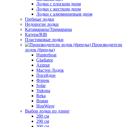
Лодки с плоским дном
Лодки с жестким дном
Лодки с алюминиевым дном
Гребные лодки
Недорогие лодки
Катамараны/Тримараны
Катера/RIB
Пластиковые лодки
Производители
лодок (бренды)
Hunterboat
Gladiator
Azimut
Мастер Лодок
Посейдон
Флинк
Solar
Yukona
Reka
Bratan
HonWave
Выбор лодки по длине
280 см
290 см
300 см