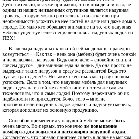
Действительно, мы уже привыкли, что в походе или на даче
одним из наших неизменных спутников является надувная
кровать, которую можно расстелить в палатке или при
необходимости уложить на неё гостей на даче или даже дома в
городе. Но мало кто обращает внимание на то, что надувная
мебель существует ещё специально для… надувных лодок из
ПВХ!
Владельцы надувных кроватей сейчас должны праведно
возмутиться – «Как так – ведь она (мебель) будет очень тонкой
и не выдержит нагрузок. Ведь одно дело – спокойно спать и
совсем другое – динамичная езда на лодке. Да она просто не
выдержит таких нагрузок и сразу же развалится! Ведь это
пустая трата денег!». Но таких скептиков мы сразу спешим
успокоить. Дело в том, что надувная мебель для надувных
лодок сделана из той же самой ткани и по тем же самым
технологиям, что и сами лодки! Поэтому переживать об их
надёжности не приходится. Более того – многие
производители надувных лодок делают и надувную мебель,
которая дополняет их основную продукцию.
Способов применения у надувной мебели может быть
очень много. Во-первых, это конечно же
повышение
комфорта для водителя и пассажиров надувной лодки
.
Согласитесь, что гораздо приятнее сидеть в лодке на мягком