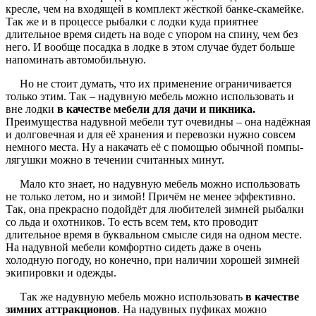
кресле, чем на входящей в комплект жёсткой банке-скамейке.
Так же и в процессе рыбалки с лодки куда приятнее
длительное время сидеть на воде с упором на спину, чем без
него. И вообще посадка в лодке в этом случае будет больше
напоминать автомобильную.
Но не стоит думать, что их применение ограничивается
только этим. Так – надувную мебель можно использовать и
вне лодки
в качестве мебели для дачи и пикника.
Преимущества надувной мебели тут очевидны – она надёжная
и долговечная и для её хранения и перевозки нужно совсем
немного места. Ну а накачать её с помощью обычной помпы-
лягушки можно в течении считанных минут.
Мало кто знает, но надувную мебель можно использовать
не только летом, но и зимой! Причём не менее эффективно.
Так, она прекрасно подойдёт для любителей зимней рыбалки
со льда и охотников. То есть всем тем, кто проводит
длительное время в буквальном смысле сидя на одном месте.
На надувной мебели комфортно сидеть даже в очень
холодную погоду, но конечно, при наличии хорошей зимней
экипировки и одежды.
Так же надувную мебель можно использовать
в качестве
зимних аттракционов
. На надувных пуфиках можно