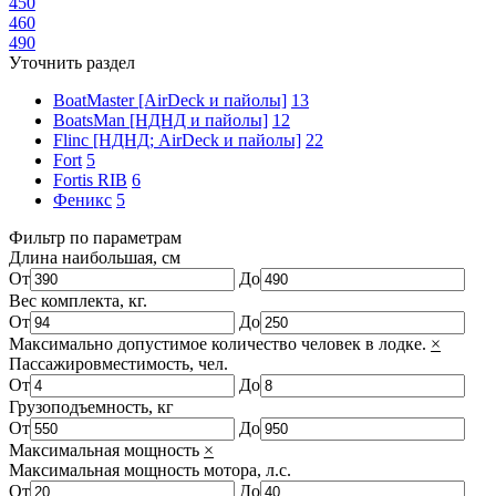
450
460
490
Уточнить раздел
BoatMaster [AirDeck и пайолы]
13
BoatsMan [НДНД и пайолы]
12
Flinc [НДНД; AirDeck и пайолы]
22
Fort
5
Fortis RIB
6
Феникс
5
Фильтр по параметрам
Длина наибольшая, см
От
До
Вес комплекта, кг.
От
До
Максимально допустимое количество человек в лодке.
×
Пассажировместимость, чел.
От
До
Грузоподъемность, кг
От
До
Максимальная мощность
×
Максимальная мощность мотора, л.с.
От
До