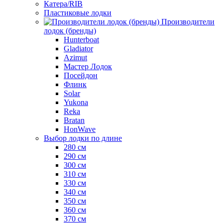
Катера/RIB
Пластиковые лодки
Производители
лодок (бренды)
Hunterboat
Gladiator
Azimut
Мастер Лодок
Посейдон
Флинк
Solar
Yukona
Reka
Bratan
HonWave
Выбор лодки по длине
280 см
290 см
300 см
310 см
330 см
340 см
350 см
360 см
370 см