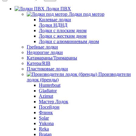
Лодки ПВХ
Лодки под мотор
Килевые лодки
Лодки НДНД
Лодки с плоским дном
Лодки с жестким дном
Лодки с алюминиевым дном
Гребные лодки
Недорогие лодки
Катамараны/Тримараны
Катера/RIB
Пластиковые лодки
Производители
лодок (бренды)
Hunterboat
Gladiator
Azimut
Мастер Лодок
Посейдон
Флинк
Solar
Yukona
Reka
Bratan