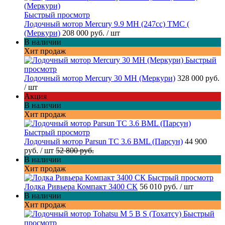
Быстрый просмотр
Лодочный мотор Mercury 9.9 МН (247cc) TMC (
(Меркури)
208 000 руб.
/ шт
В наличии
Хит продаж
Быстрый
просмотр
Лодочный мотор Mercury 30 MH (Меркури)
328 000 руб.
/ шт
Акция
В наличии
Хит продаж
Быстрый просмотр
Лодочный мотор Parsun TC 3.6 BML (Парсун)
44 900
руб.
/ шт
52 800 руб.
В наличии
Хит продаж
Быстрый просмотр
Лодка Ривьера Компакт 3400 СК
56 010 руб.
/ шт
В наличии
Хит продаж
Быстрый
просмотр