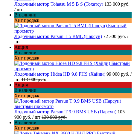
Лодочный мотор Tohatsu M 5 B S (Тохатсу)
133 000 руб.
/ шт
В наличии
Хит продаж
Быстрый
просмотр
Лодочный мотор Parsun T 5 BML (Парсун)
72 300 руб.
/
шт
Акция
В наличии
Хит продаж
Быстрый
просмотр
Лодочный мотор Hidea HD 9.8 FHS (Хайди)
99 000 руб.
/
шт
113 000 руб.
Акция
В наличии
Хит продаж
Быстрый просмотр
Лодочный мотор Parsun T 9.9 BMS USB (Парсун)
105
900 руб.
/ шт
130 900 руб.
В наличии
Хит продаж
Быстрый