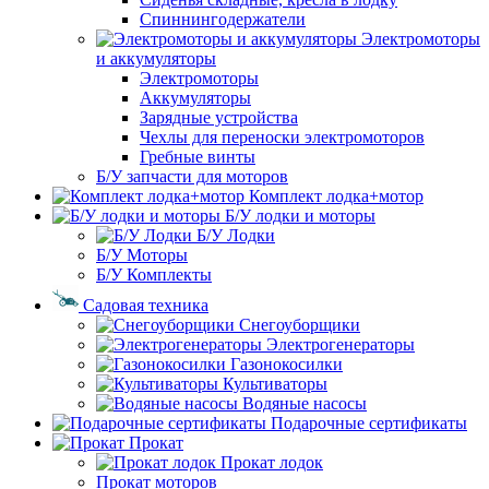
Спиннингодержатели
Электромоторы
и аккумуляторы
Электромоторы
Аккумуляторы
Зарядные устройства
Чехлы для переноски электромоторов
Гребные винты
Б/У запчасти для моторов
Комплект лодка+мотор
Б/У лодки и моторы
Б/У Лодки
Б/У Моторы
Б/У Комплекты
Садовая техника
Снегоуборщики
Электрогенераторы
Газонокосилки
Культиваторы
Водяные насосы
Подарочные сертификаты
Прокат
Прокат лодок
Прокат моторов