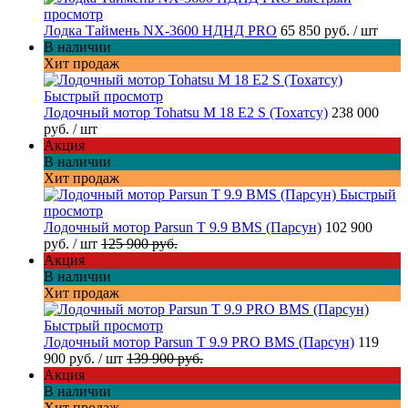
просмотр
Лодка Таймень NX-3600 НДНД PRO
65 850 руб.
/ шт
В наличии
Хит продаж
Быстрый просмотр
Лодочный мотор Tohatsu M 18 E2 S (Тохатсу)
238 000
руб.
/ шт
Акция
В наличии
Хит продаж
Быстрый
просмотр
Лодочный мотор Parsun T 9.9 BMS (Парсун)
102 900
руб.
/ шт
125 900 руб.
Акция
В наличии
Хит продаж
Быстрый просмотр
Лодочный мотор Parsun T 9.9 PRO BMS (Парсун)
119
900 руб.
/ шт
139 900 руб.
Акция
В наличии
Хит продаж