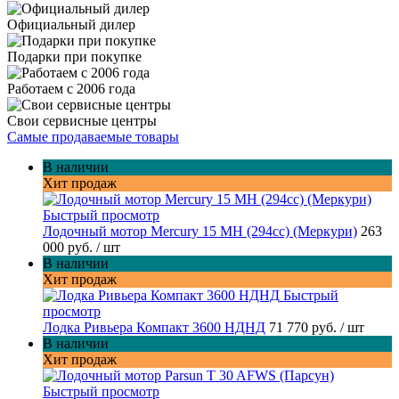
Официальный дилер
Подарки при покупке
Работаем с 2006 года
Свои сервисные центры
Самые продаваемые товары
В наличии
Хит продаж
Быстрый просмотр
Лодочный мотор Mercury 15 MH (294cc) (Меркури)
263
000 руб.
/ шт
В наличии
Хит продаж
Быстрый
просмотр
Лодка Ривьера Компакт 3600 НДНД
71 770 руб.
/ шт
В наличии
Хит продаж
Быстрый просмотр