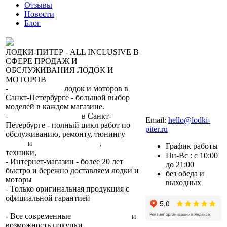
Отзывы
Новости
Блог
ЛОДКИ-ПИТЕР - ALL INCLUSIVE В
СФЕРЕ ПРОДАЖ И
ОБСЛУЖИВАНИЯ ЛОДОК И
МОТОРОВ
-
сеть магазинов
лодок и моторов в
Санкт-Петербурге - большой выбор
моделей в каждом магазине.
+7 (812) 317-22-93
-
2 сервисных центра
в Санкт-
Email:
hello@lodki-
Петербурге - полный цикл работ по
piter.ru
обслуживанию, ремонту, тюнингу
лодок
и
лодочных моторов
,
прокат
График работы
техники,
trade-in.
Пн-Вс : с 10:00
- Интернет-магазин - более 20 лет
до 21:00
быстро и бережно доставляем лодки и
без обеда и
моторы
по всей России.
выходных
- Только оригинальная продукция с
официальной гарантией
от
производителя.
- Все современные
способы оплаты
и
возможность покупки
в кредит
.