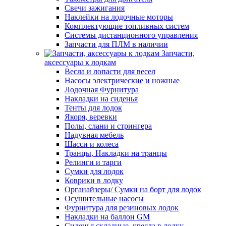
Свечи зажигания
Наклейки на лодочные моторы
Комплектующие топливных систем
Системы дистанционного управления
Запчасти для ПЛМ в наличии
Запчасти,
аксессуары к лодкам
Весла и лопасти для весел
Насосы электрические и ножные
Лодочная Фурнитура
Накладки на сиденья
Тенты для лодок
Якоря, веревки
Полы, слани и стрингера
Надувная мебель
Шасси и колеса
Транцы, Накладки на транцы
Релинги и тарги
Сумки для лодок
Коврики в лодку
Органайзеры/ Сумки на борт для лодок
Осушительные насосы
Фурнитура для резиновых лодок
Накладки на баллон GM
Сиденья складные, кресла в лодку