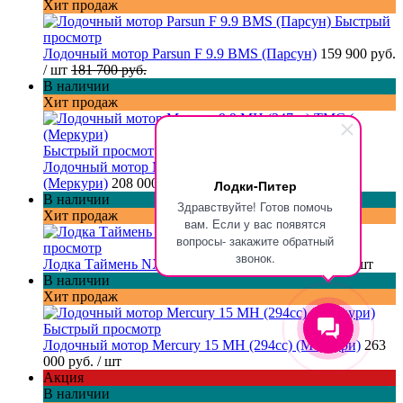
Хит продаж
Быстрый
просмотр
Лодочный мотор Parsun F 9.9 BMS (Парсун)
159 900 руб.
/ шт
181 700 руб.
В наличии
Хит продаж
Быстрый просмотр
Лодочный мотор Mercury 9.9 МН (247cc) TMC (
(Меркури)
208 000 руб.
/ шт
Лодки-Питер
В наличии
Здравствуйте! Готов помочь
Хит продаж
вам. Если у вас появятся
Быстрый
вопросы- закажите обратный
просмотр
звонок.
Лодка Таймень NX-3600 НДНД PRO
65 850 руб.
/ шт
В наличии
Хит продаж
Быстрый просмотр
Лодочный мотор Mercury 15 MH (294cc) (Меркури)
263
000 руб.
/ шт
Акция
В наличии