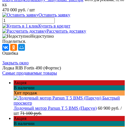
КБ
470 000 руб.
/ шт
Оставить заявку
Купить в кредит
Рассчитать доставку
Недоступно
Поделиться.
Ошибка
Закрыть окно
Лодка RIB Fortis 490 (Фортис)
Самые продаваемые товары
Акция
В наличии
Хит продаж
Быстрый
просмотр
Лодочный мотор Parsun T 5 BMS (Парсун)
60 900 руб.
/
шт
71 100 руб.
Акция
В наличии