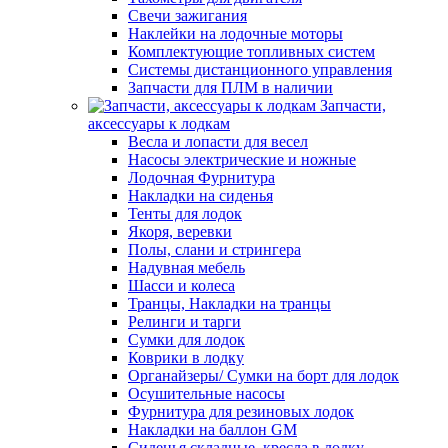
Свечи зажигания
Наклейки на лодочные моторы
Комплектующие топливных систем
Системы дистанционного управления
Запчасти для ПЛМ в наличии
Запчасти,
аксессуары к лодкам
Весла и лопасти для весел
Насосы электрические и ножные
Лодочная Фурнитура
Накладки на сиденья
Тенты для лодок
Якоря, веревки
Полы, слани и стрингера
Надувная мебель
Шасси и колеса
Транцы, Накладки на транцы
Релинги и тарги
Сумки для лодок
Коврики в лодку
Органайзеры/ Сумки на борт для лодок
Осушительные насосы
Фурнитура для резиновых лодок
Накладки на баллон GM
Сиденья складные, кресла в лодку