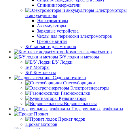
Спиннингодержатели
Электромоторы
и аккумуляторы
Электромоторы
Аккумуляторы
Зарядные устройства
Чехлы для переноски электромоторов
Гребные винты
Б/У запчасти для моторов
Комплект лодка+мотор
Б/У лодки и моторы
Б/У Лодки
Б/У Моторы
Б/У Комплекты
Садовая техника
Снегоуборщики
Электрогенераторы
Газонокосилки
Культиваторы
Водяные насосы
Подарочные сертификаты
Прокат
Прокат лодок
Прокат моторов