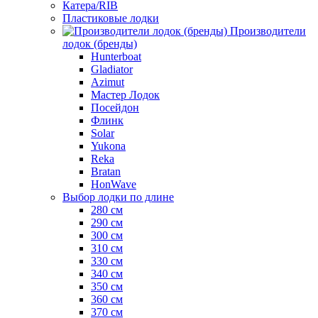
Катера/RIB
Пластиковые лодки
Производители
лодок (бренды)
Hunterboat
Gladiator
Azimut
Мастер Лодок
Посейдон
Флинк
Solar
Yukona
Reka
Bratan
HonWave
Выбор лодки по длине
280 см
290 см
300 см
310 см
330 см
340 см
350 см
360 см
370 см